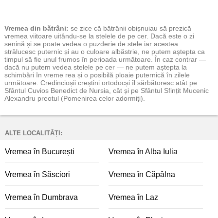
Vremea
din bătrâni:
se zice că bătrânii obișnuiau să prezică
vremea viitoare uitându-se la stelele de pe cer. Dacă este o zi
senină și se poate vedea o puzderie de stele iar acestea
strălucesc puternic și au o culoare albăstrie, ne putem aștepta ca
timpul să fie unul frumos în perioada următoare. În caz contrar —
dacă nu putem vedea stelele pe cer — ne putem aștepta la
schimbări în vreme rea și o posibilă ploaie puternică în zilele
următoare. Credincioșii creștini ortodocși îl sărbătoresc atât pe
Sfântul Cuvios Benedict de Nursia, cât și pe Sfântul Sfințit Mucenic
Alexandru preotul (Pomenirea celor adormiți).
ALTE LOCALITĂȚI:
Vremea în București
Vremea în Alba Iulia
Vremea în Săsciori
Vremea în Căpâlna
Vremea în Dumbrava
Vremea în Laz