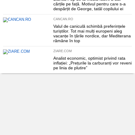
cărțile pe față. Motivul pentru care s-a
despărțit de George, tatăl copilului ei
CANCAN.RO
Valul de caniculă schimbă preferințele
turiștilor. Tot mai mulți europeni aleg
vacanțe în țările nordice, dar Mediterana
rămâne în top
ZIARE.COM
Analist economic, optimist privind rata
inflației: „Prețurile la carburanți vor reveni
pe linia de plutire”