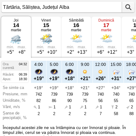
Joi
Vineri
Sâmbătă
Duminică
L
Vremea
14
15
16
17
în
martie
martie
martie
martie
ma
Tărtăria
pe
14
martie
2024
min.
max.
min.
max.
min.
max.
min.
max.
min.
Săliștea,
+5°
+8°
+5°
+10°
+2°
+13°
+6°
+12°
+3°
Județul
Alba
4:00
5:00
6:00
9:00
12:00
15:00
18:0
Ora
04:32
curentă
Răsărit:
06:39
+19°
+19°
+18°
+21°
+26°
+31°
+27
Apus:
18:30
Se simte ca
+19°
+19°
+18°
+21°
+27°
+34°
+29°
Presiune, mm
742
739
739
739
740
740
740
Umiditate, %
82
86
90
75
56
55
65
Vânt, m/s
1
1
1
1
1
2
2
Șanse de
2
2
2
2
7
58
88
precipitații, %
Începutul acestei zile ne va întâmpina cu cer înnorat și ploaie. În
timpul zilei, cerul se va păstra înnorat și ploaia va continua.