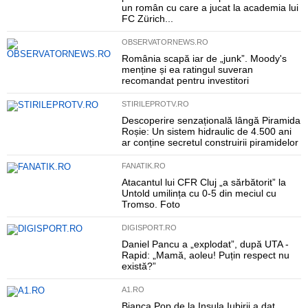
un român cu care a jucat la academia lui
FC Zürich...
OBSERVATORNEWS.RO
România scapă iar de „junk”. Moody's
menține și ea ratingul suveran
recomandat pentru investitori
STIRILEPROTV.RO
Descoperire senzațională lângă Piramida
Roșie: Un sistem hidraulic de 4.500 ani
ar conține secretul construirii piramidelor
FANATIK.RO
Atacantul lui CFR Cluj „a sărbătorit” la
Untold umilința cu 0-5 din meciul cu
Tromso. Foto
DIGISPORT.RO
Daniel Pancu a „explodat”, după UTA -
Rapid: „Mamă, aoleu! Puțin respect nu
există?”
A1.RO
Bianca Pop de la Insula Iubirii a dat