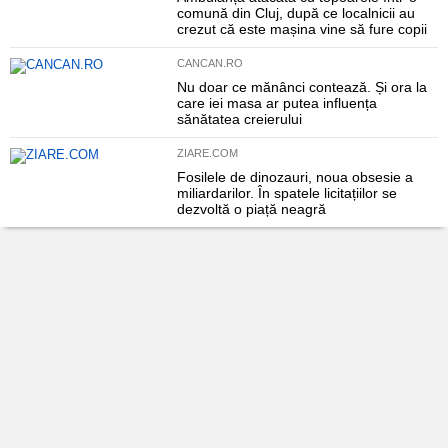
comună din Cluj, după ce localnicii au
crezut că este mașina vine să fure copii
CANCAN.RO
Nu doar ce mănânci contează. Și ora la
care iei masa ar putea influența
sănătatea creierului
ZIARE.COM
Fosilele de dinozauri, noua obsesie a
miliardarilor. În spatele licitațiilor se
dezvoltă o piață neagră