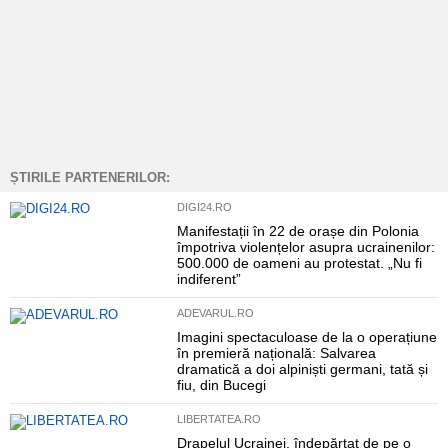
ȘTIRILE PARTENERILOR:
DIGI24.RO
Manifestații în 22 de orașe din Polonia
împotriva violențelor asupra ucrainenilor:
500.000 de oameni au protestat. „Nu fi
indiferent”
ADEVARUL.RO
Imagini spectaculoase de la o operațiune
în premieră națională: Salvarea
dramatică a doi alpiniști germani, tată și
fiu, din Bucegi
LIBERTATEA.RO
Drapelul Ucrainei, îndepărtat de pe o