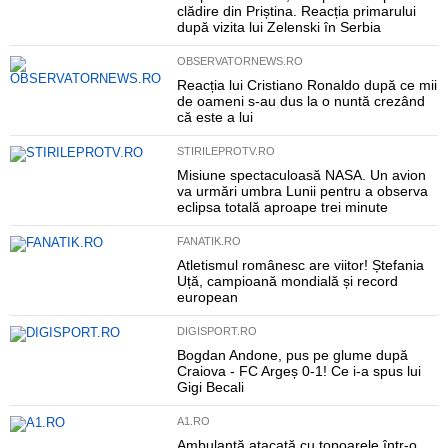
clădire din Priștina. Reacția primarului
după vizita lui Zelenski în Serbia
OBSERVATORNEWS.RO
Reacția lui Cristiano Ronaldo după ce mii
de oameni s-au dus la o nuntă crezând
că este a lui
STIRILEPROTV.RO
Misiune spectaculoasă NASA. Un avion
va urmări umbra Lunii pentru a observa
eclipsa totală aproape trei minute
FANATIK.RO
Atletismul românesc are viitor! Ștefania
Uță, campioană mondială și record
european
DIGISPORT.RO
Bogdan Andone, pus pe glume după
Craiova - FC Argeș 0-1! Ce i-a spus lui
Gigi Becali
A1.RO
Ambulanță atacată cu topoarele într-o