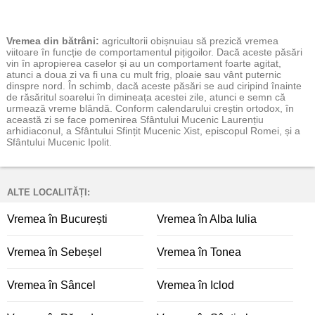
Vremea
din bătrâni:
agricultorii obișnuiau să prezică vremea
viitoare în funcție de comportamentul pițigoilor. Dacă aceste păsări
vin în apropierea caselor și au un comportament foarte agitat,
atunci a doua zi va fi una cu mult frig, ploaie sau vânt puternic
dinspre nord. În schimb, dacă aceste păsări se aud ciripind înainte
de răsăritul soarelui în dimineața acestei zile, atunci e semn că
urmează vreme blândă. Conform calendarului creștin ortodox, în
această zi se face pomenirea Sfântului Mucenic Laurențiu
arhidiaconul, a Sfântului Sfințit Mucenic Xist, episcopul Romei, și a
Sfântului Mucenic Ipolit.
ALTE LOCALITĂȚI:
Vremea în București
Vremea în Alba Iulia
Vremea în Sebeșel
Vremea în Tonea
Vremea în Sâncel
Vremea în Iclod