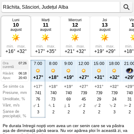
Luni
Marți
Miercuri
Joi
Vi
Vremea
10
11
12
13
în
august
august
august
august
au
Răchita
Săsciori,
Județul
Alba
min.
max.
min.
max.
min.
max.
min.
max.
min.
+16°
+32°
+17°
+35°
+21°
+32°
+19°
+29°
+18°
7:00
8:00
9:00
12:00
15:00
18:00
21:0
Ora
07:26
curentă
Răsărit:
06:18
+17°
+18°
+19°
+27°
+31°
+32°
+29
Apus:
20:43
Se simte ca
+17°
+18°
+19°
+27°
+31°
+32°
+29°
Presiune, mm
741
740
740
739
739
739
740
Umiditate, %
76
73
69
45
29
24
31
Vânt, m/s
1
1
1
2
2
2
2
Șanse de
3
2
2
2
2
3
2
precipitații, %
Pe durata întregii nopți vom avea un cer senin care se va păstra
așa de dimineață până seara. Nu vor apărea ploi în această zi, va