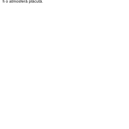
fi o atmosferă plăcută.