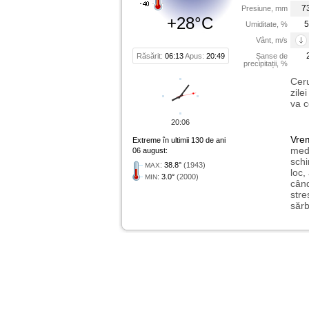
7
Presiune, mm
+28°C
5
Umiditate, %
Vânt, m/s
Răsărit:
06:13
Apus:
20:49
Șanse de
precipitații, %
Ceru
zile
va c
20:06
Vre
Extreme în ultimii 130 de ani
medi
06 august:
schi
:
38.8°
(1943)
MAX
loc,
:
3.0°
(2000)
MIN
când
stre
sărb