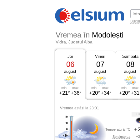
Bucur
Vremea în
Modolești
Vidra, Județul Alba
Joi
Vineri
Sâmbătă
06
07
08
august
august
august
min.
max.
min.
max.
min.
max.
+21°
+36°
+20°
+34°
+20°
+31
Vremea astăzi la 23:01
0:
+2
Temperatură, °C
+2
Se simte ca