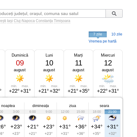
ești
Iași
Cluj-Napoca
Constanța
Timișoara
7 zile
10 zile
Vremea pe hartă
Duminică
Luni
Marți
Miercuri
09
10
11
12
august
august
august
august
min.
max.
min.
max.
min.
max.
min.
max.
°
+22°
+31°
+21°
+32°
+21°
+35°
+22°
+31°
noaptea
dimineața
ziua
seara
00
3:00
6:00
9:00
12:00
15:00
18:00
21:00
6°
+23°
+21°
+23°
+31°
+36°
+34°
+31°
6°
+23°
+21°
+23°
+31°
+36°
+35°
+32°