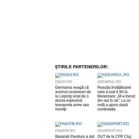
ȘTIRILE PARTENERILOR:
DIGI24.RO
ADEVARUL.RO
Germania neagă că
Reacția învățătoarei
avionul ucrainean de
care a luat 4,90 la
la Leipzig vizat de o
titularizare: „M-a trecut
dronă explozivă
din iad în rai”. La ce
transporta arme sau
notă a ajuns după
muniții
contestație
FANATIK.RO
DIGISPORT.RO
Basarab Panduru a dat
OUT de la CFR Cluj,