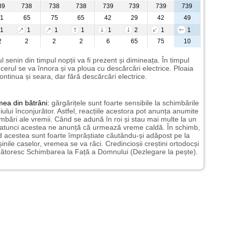
39
738
738
738
739
739
739
739
1
65
75
65
42
29
42
49
1
1
1
1
1
2
1
1
2
2
2
2
6
65
75
10
l senin din timpul nopții va fi prezent și dimineața. În timpul
i cerul se va înnora și va ploua cu descărcări electrice. Ploaia
ontinua și seara, dar fără descărcări electrice.
mea
din bătrâni:
gărgărițele sunt foarte sensibile la schimbările
ului înconjurător. Astfel, reacțiile acestora pot anunța anumite
mbări ale vremii. Când se adună în roi și stau mai multe la un
 atunci acestea ne anunță că urmează vreme caldă. În schimb,
 acestea sunt foarte împrăștiate căutându-și adăpost pe la
șinile caselor, vremea se va răci. Credincioșii creștini ortodocși
ătoresc Schimbarea la Față a Domnului (Dezlegare la pește).