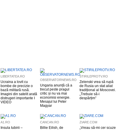
LIBERTATEA.RO
STIRILEPROTV.RO
OBSERVATORNEWS.RO
Ucraina a lovit cu
Zelenski vrea să rupă
Ungaria anunță că a
bombe de precizie o
de Rusia un stat aliat
trecut peste pragul
bază militară rusă.
tradițional al Moscovei.
critic și nu va mai
Imagini din satelit arată
„Trebuie să-i
economisi energie.
distrugeri importante I
despărțim”
Mesajul lui Peter
VIDEO
Magyar
A1.RO
CANCAN.RO
ZIARE.COM
Insula Iubirii –
Billie Eilish, de
„Vreau să-mi cer scuze