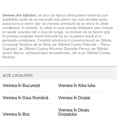
Vremea
din bătrâni:
se zice că atunci când putem observa cum
șopârlele caută să se ascundă sub pietre sau sub temelia casei,
acest lucru e semn clar că vremea urmează să se strice în zilele
următoare. În schimb, în zilele în care aceste târâtoare stau întinse
la razele soarelui cât e ziua de lungă, nu trebuie să ne facem griji
în privința evoluției vremii întrucât ea se va păstra bună și în
perioada următoare. Creștinii ortodocși îi comemorează pe Sfânta
Cuvioasă Teodora de la Sihla, pe Sfântul Cuvios Pafnutie – Pârvu
Zugravul, pe Sfântul Cuvios Mucenic Dometie Persul, pe Sfântul
Ierarh Narcis, arhiepiscopul Ierusalimului, cât și pe Sfântul Cuvios
Nicanor.
ALTE LOCALITĂȚI:
Vremea în București
Vremea în Alba Iulia
Vremea în Daia Română
Vremea în Doștat
Vremea în Dealu
Vremea în Boz
Doștatului