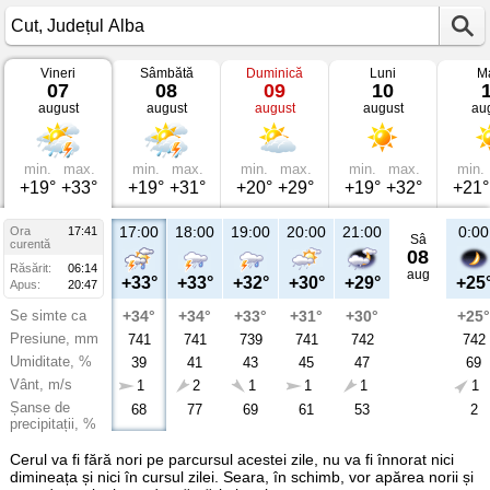
Vineri
Sâmbătă
Duminică
Luni
Ma
Vremea
07
08
09
10
în
august
august
august
august
au
Cut
Județul
Alba
min.
max.
min.
max.
min.
max.
min.
max.
min.
+19°
+33°
+19°
+31°
+20°
+29°
+19°
+32°
+21°
17:00
18:00
19:00
20:00
21:00
0:00
Ora
17:41
Sâ
curentă
08
Răsărit:
06:14
aug
+33°
+33°
+32°
+30°
+29°
+25
Apus:
20:47
Se simte ca
+34°
+34°
+33°
+31°
+30°
+25°
Presiune, mm
741
741
739
741
742
742
Umiditate, %
39
41
43
45
47
69
Vânt, m/s
1
2
1
1
1
1
Șanse de
68
77
69
61
53
2
precipitații, %
Cerul va fi fără nori pe parcursul acestei zile, nu va fi înnorat nici
dimineața și nici în cursul zilei. Seara, în schimb, vor apărea norii și