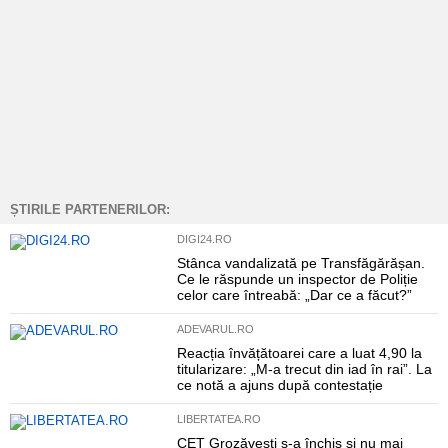
ȘTIRILE PARTENERILOR:
DIGI24.RO
Stânca vandalizată pe Transfăgărășan.
Ce le răspunde un inspector de Poliție
celor care întreabă: „Dar ce a făcut?”
ADEVARUL.RO
Reacția învățătoarei care a luat 4,90 la
titularizare: „M-a trecut din iad în rai”. La
ce notă a ajuns după contestație
LIBERTATEA.RO
CET Grozăvești s-a închis și nu mai