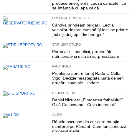
produce energie din cauza caniculei: ce
se întâmplă cu apa caldă
OBSERVATORNEWS.RO
Cândva prindeam bulgarii. Lecția
vecinilor despre cum să îți faci loc printre
„băieții deștepți din energie”
STIRILEPROTV.RO
Portocale – beneficii, proprietăți
nutriționale și utilizări surprinzătoare
FANATIK.RO
Probleme pentru Ionuț Radu la Celta
Vigo! Decizie neașteptată luată de șefii
grupării spaniole. Update
DIGISPORT.RO
Daniel Niculae: „E moartea fotbalului!”.
Gică Craioveanu: „Ceva incredibil”
A1.RO
Râurile ascunse din cer care mențin
echilibrul pe Pământ. Cum funcționează
procesul inedit