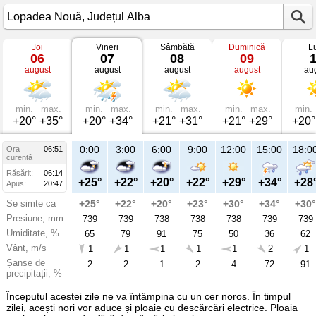
Joi
Vineri
Sâmbătă
Duminică
L
Vremea
06
07
08
09
în
august
august
august
august
au
Lopadea
Nouă
mâine
Județul
Alba
min.
max.
min.
max.
min.
max.
min.
max.
min.
+20°
+35°
+20°
+34°
+21°
+31°
+21°
+29°
+20°
21:00
0:00
3:00
6:00
9:00
12:00
15:00
18:0
Ora
06:51
Vi
curentă
07
Răsărit:
06:14
aug
+30°
+25°
+22°
+20°
+22°
+29°
+34°
+28
Apus:
20:47
Se simte ca
+31°
+25°
+22°
+20°
+23°
+30°
+34°
+30°
Presiune, mm
739
739
739
738
738
738
739
739
Umiditate, %
47
65
79
91
75
50
36
62
Vânt, m/s
1
1
1
1
1
1
2
1
Șanse de
2
2
2
1
2
4
72
91
precipitații, %
Începutul acestei zile ne va întâmpina cu un cer noros. În timpul
zilei, acești nori vor aduce și ploaie cu descărcări electrice. Ploaia