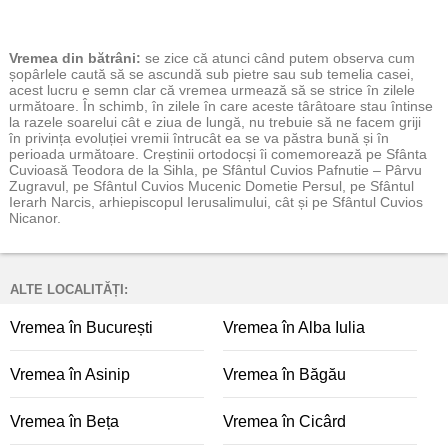
Vremea
din bătrâni:
se zice că atunci când putem observa cum
șopârlele caută să se ascundă sub pietre sau sub temelia casei,
acest lucru e semn clar că vremea urmează să se strice în zilele
următoare. În schimb, în zilele în care aceste târâtoare stau întinse
la razele soarelui cât e ziua de lungă, nu trebuie să ne facem griji
în privința evoluției vremii întrucât ea se va păstra bună și în
perioada următoare. Creștinii ortodocși îi comemorează pe Sfânta
Cuvioasă Teodora de la Sihla, pe Sfântul Cuvios Pafnutie – Pârvu
Zugravul, pe Sfântul Cuvios Mucenic Dometie Persul, pe Sfântul
Ierarh Narcis, arhiepiscopul Ierusalimului, cât și pe Sfântul Cuvios
Nicanor.
ALTE LOCALITĂȚI:
Vremea în București
Vremea în Alba Iulia
Vremea în Asinip
Vremea în Băgău
Vremea în Beța
Vremea în Cicârd