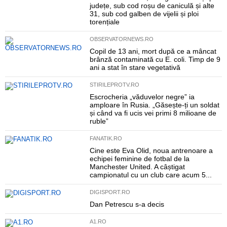
județe, sub cod roșu de caniculă și alte
31, sub cod galben de vijelii și ploi
torențiale
OBSERVATORNEWS.RO
Copil de 13 ani, mort după ce a mâncat
brânză contaminată cu E. coli. Timp de 9
ani a stat în stare vegetativă
STIRILEPROTV.RO
Escrocheria „văduvelor negre” ia
amploare în Rusia. „Găsește-ți un soldat
și când va fi ucis vei primi 8 milioane de
ruble”
FANATIK.RO
Cine este Eva Olid, noua antrenoare a
echipei feminine de fotbal de la
Manchester United. A câștigat
campionatul cu un club care acum 5...
DIGISPORT.RO
Dan Petrescu s-a decis
A1.RO