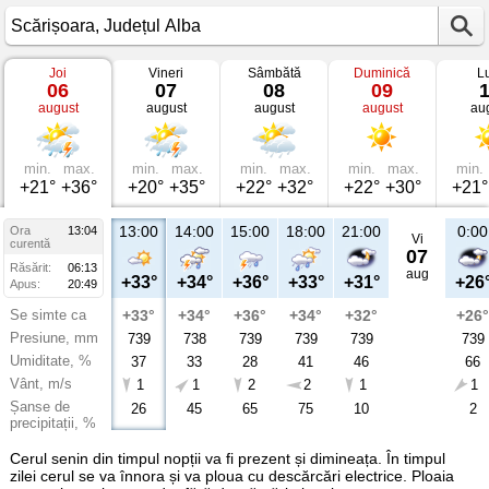
Joi
Vineri
Sâmbătă
Duminică
L
Vremea
06
07
08
09
în
august
august
august
august
au
Scărișoara
Județul
Alba
min.
max.
min.
max.
min.
max.
min.
max.
min.
+21°
+36°
+20°
+35°
+22°
+32°
+22°
+30°
+21°
13:00
14:00
15:00
18:00
21:00
0:00
Ora
13:04
Vi
curentă
07
Răsărit:
06:13
aug
+33°
+34°
+36°
+33°
+31°
+26
Apus:
20:49
Se simte ca
+33°
+34°
+36°
+34°
+32°
+26°
Presiune, mm
739
738
739
739
739
739
Umiditate, %
37
33
28
41
46
66
Vânt, m/s
1
1
2
2
1
1
Șanse de
26
45
65
75
10
2
precipitații, %
Cerul senin din timpul nopții va fi prezent și dimineața. În timpul
zilei cerul se va înnora și va ploua cu descărcări electrice. Ploaia