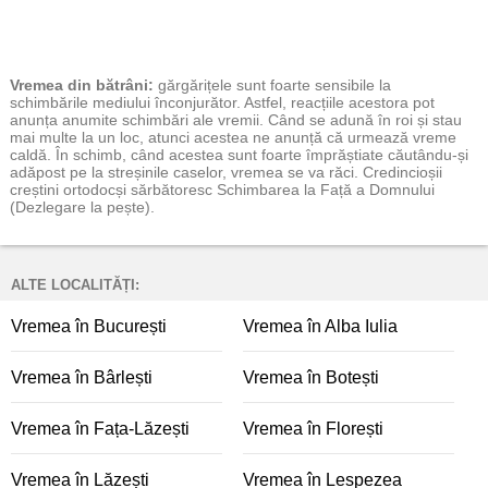
Vremea
din bătrâni:
gărgărițele sunt foarte sensibile la
schimbările mediului înconjurător. Astfel, reacțiile acestora pot
anunța anumite schimbări ale vremii. Când se adună în roi și stau
mai multe la un loc, atunci acestea ne anunță că urmează vreme
caldă. În schimb, când acestea sunt foarte împrăștiate căutându-și
adăpost pe la streșinile caselor, vremea se va răci. Credincioșii
creștini ortodocși sărbătoresc Schimbarea la Față a Domnului
(Dezlegare la pește).
ALTE LOCALITĂȚI:
Vremea în București
Vremea în Alba Iulia
Vremea în Bârlești
Vremea în Botești
Vremea în Fața-Lăzești
Vremea în Florești
Vremea în Lăzești
Vremea în Lespezea