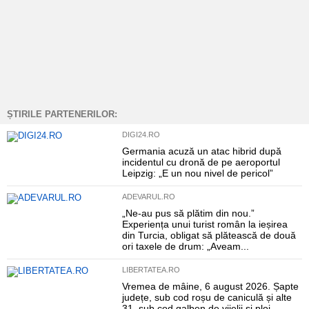
ȘTIRILE PARTENERILOR:
DIGI24.RO
Germania acuză un atac hibrid după
incidentul cu dronă de pe aeroportul
Leipzig: „E un nou nivel de pericol”
ADEVARUL.RO
„Ne-au pus să plătim din nou.”
Experiența unui turist român la ieșirea
din Turcia, obligat să plătească de două
ori taxele de drum: „Aveam...
LIBERTATEA.RO
Vremea de mâine, 6 august 2026. Șapte
județe, sub cod roșu de caniculă și alte
31, sub cod galben de vijelii și ploi