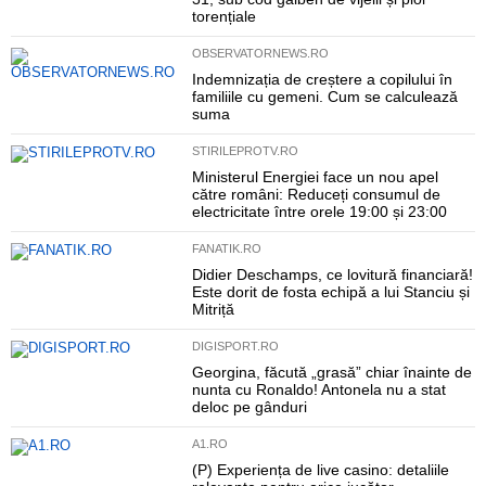
torențiale
OBSERVATORNEWS.RO
Indemnizația de creștere a copilului în
familiile cu gemeni. Cum se calculează
suma
STIRILEPROTV.RO
Ministerul Energiei face un nou apel
către români: Reduceți consumul de
electricitate între orele 19:00 și 23:00
FANATIK.RO
Didier Deschamps, ce lovitură financiară!
Este dorit de fosta echipă a lui Stanciu și
Mitriță
DIGISPORT.RO
Georgina, făcută „grasă” chiar înainte de
nunta cu Ronaldo! Antonela nu a stat
deloc pe gânduri
A1.RO
(P) Experiența de live casino: detaliile