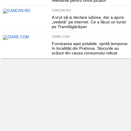
relevante pentru orice jucător
CANCAN.RO
A vrut să-și declare iubirea, dar a ajuns
„vedetă” pe internet. Ce a făcut un turist
pe Transfăgărășan
ZIARE.COM
Furnizarea apei potabile, oprită temporar
în localități din Prahova. Stocurile au
scăzut din cauza consumului ridicat