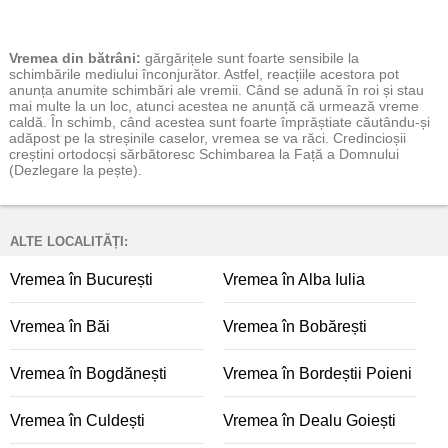
Vremea
din bătrâni:
gărgărițele sunt foarte sensibile la
schimbările mediului înconjurător. Astfel, reacțiile acestora pot
anunța anumite schimbări ale vremii. Când se adună în roi și stau
mai multe la un loc, atunci acestea ne anunță că urmează vreme
caldă. În schimb, când acestea sunt foarte împrăștiate căutându-și
adăpost pe la streșinile caselor, vremea se va răci. Credincioșii
creștini ortodocși sărbătoresc Schimbarea la Față a Domnului
(Dezlegare la pește).
ALTE LOCALITĂȚI:
Vremea în București
Vremea în Alba Iulia
Vremea în Băi
Vremea în Bobărești
Vremea în Bogdănești
Vremea în Bordeștii Poieni
Vremea în Culdești
Vremea în Dealu Goiești