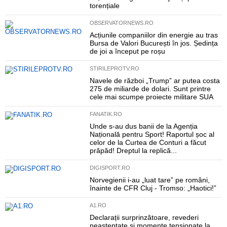
torențiale
OBSERVATORNEWS.RO
Acțiunile companiilor din energie au tras
Bursa de Valori București în jos. Ședința
de joi a început pe roșu
STIRILEPROTV.RO
Navele de război „Trump” ar putea costa
275 de miliarde de dolari. Sunt printre
cele mai scumpe proiecte militare SUA
FANATIK.RO
Unde s-au dus banii de la Agenția
Națională pentru Sport! Raportul șoc al
celor de la Curtea de Conturi a făcut
prăpăd! Dreptul la replică...
DIGISPORT.RO
Norvegienii i-au „luat tare” pe români,
înainte de CFR Cluj - Tromso: „Haotici!”
A1.RO
Declarații surprinzătoare, revederi
neașteptate și momente tensionate la