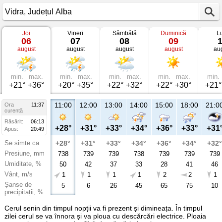
Joi
Vineri
Sâmbătă
Duminică
L
Vremea
06
07
08
09
în
august
august
august
august
au
Vidra
Județul
Alba
min.
max.
min.
max.
min.
max.
min.
max.
min.
+21°
+36°
+20°
+35°
+22°
+32°
+22°
+30°
+21°
11:00
12:00
13:00
14:00
15:00
18:00
21:0
Ora
11:37
curentă
Răsărit:
06:13
+28°
+31°
+33°
+34°
+36°
+33°
+31
Apus:
20:49
Se simte ca
+28°
+31°
+33°
+34°
+36°
+34°
+32°
Presiune, mm
738
739
739
738
739
739
739
Umiditate, %
50
42
37
33
28
41
46
Vânt, m/s
1
1
1
1
2
2
1
Șanse de
5
6
26
45
65
75
10
precipitații, %
Cerul senin din timpul nopții va fi prezent și dimineața. În timpul
zilei cerul se va înnora și va ploua cu descărcări electrice. Ploaia