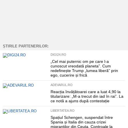
ȘTIRILE PARTENERILOR:
DIGI24.RO
„Cel mai puternic om pe care l-a
cunoscut vreodată planeta”. Cum
redefinește Trump „lumea liberă” prin
ego, cucerire și frică
ADEVARUL.RO
Reacția învățătoarei care a luat 4,90 la
titularizare: „M-a trecut din iad în rai”. La
ce notă a ajuns după contestație
LIBERTATEA.RO
Spațiul Schengen, suspendat între
Spania și Italia din cauza crizei
migranților din Ceuta. Controale la