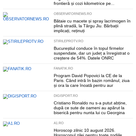
frontieră și cozi kilometrice pe...
OBSERVATORNEWS.RO
Bătaie cu macete și spray lacrimogen în
plină stradă, la Târgu Jiu. Bărbații
implicați, reținuți
STIRILEPROTV.RO
Bucureștiul conduce în topul firmelor
suspendate, dar un județ a înregistrat o
creștere de 54%. Datele ONRC
FANATIK.RO
Program David Popovici la CE de la
Paris. Când intră în bazin românul, ziua
și ora la care înoată pentru aur
DIGISPORT.RO
Cristiano Ronaldo nu s-a putut abține,
după ce sute de oameni au apărut la
biserică pentru nunta lui cu Georgina
A1.RO
Horoscop zilnic 10 august 2026.
Horoscopul zilei pentru toate zodiile.