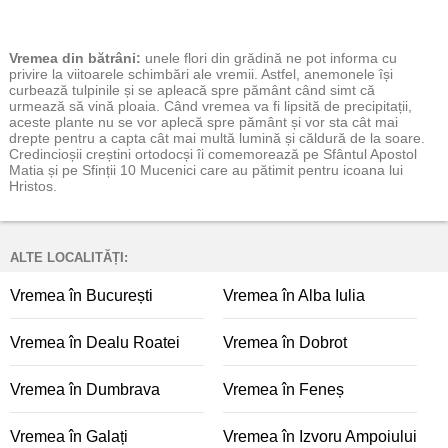
Vremea
din bătrâni:
unele flori din grădină ne pot informa cu
privire la viitoarele schimbări ale vremii. Astfel, anemonele își
curbează tulpinile și se apleacă spre pământ când simt că
urmează să vină ploaia. Când vremea va fi lipsită de precipitații,
aceste plante nu se vor aplecă spre pământ și vor sta cât mai
drepte pentru a capta cât mai multă lumină și căldură de la soare.
Credincioșii creștini ortodocși îi comemorează pe Sfântul Apostol
Matia și pe Sfinții 10 Mucenici care au pătimit pentru icoana lui
Hristos.
ALTE LOCALITĂȚI:
Vremea în București
Vremea în Alba Iulia
Vremea în Dealu Roatei
Vremea în Dobrot
Vremea în Dumbrava
Vremea în Feneș
Vremea în Galați
Vremea în Izvoru Ampoiului