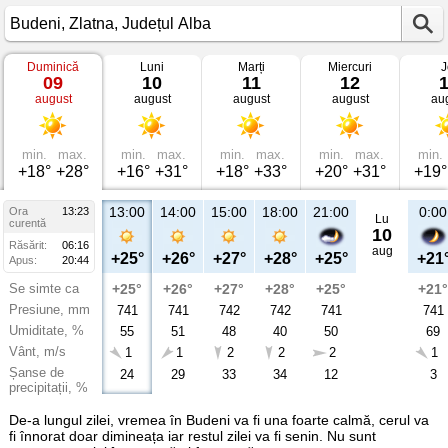
Duminică
Luni
Marți
Miercuri
J
Vremea
09
10
11
12
în
august
august
august
august
au
Budeni
Zlatna,
Județul
Alba
min.
max.
min.
max.
min.
max.
min.
max.
min.
+18°
+28°
+16°
+31°
+18°
+33°
+20°
+31°
+19°
13:00
14:00
15:00
18:00
21:00
0:00
Ora
13:23
Lu
curentă
10
Răsărit:
06:16
aug
+25°
+26°
+27°
+28°
+25°
+21
Apus:
20:44
Se simte ca
+25°
+26°
+27°
+28°
+25°
+21°
Presiune, mm
741
741
742
742
741
741
Umiditate, %
55
51
48
40
50
69
Vânt, m/s
1
1
2
2
2
1
Șanse de
24
29
33
34
12
3
precipitații, %
De-a lungul zilei, vremea în Budeni va fi una foarte calmă, cerul va
fi înnorat doar dimineața iar restul zilei va fi senin. Nu sunt