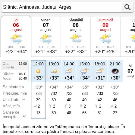
Joi
Vineri
Sâmbătă
Duminică
L
Vremea
06
07
08
09
în
august
august
august
august
au
Slănic
Aninoasa,
Județul
Argeș
min.
max.
min.
max.
min.
max.
min.
max.
min.
+22°
+34°
+21°
+33°
+22°
+33°
+20°
+28°
+20°
12:00
13:00
14:00
15:00
18:00
21:00
Ora
12:00
Vi
curentă
07
Răsărit:
06:11
aug
+33°
+33°
+34°
+34°
+31°
+30°
Apus:
20:40
Se simte ca
+33°
+34°
+34°
+35°
+31°
+30°
Presiune, mm
733
732
733
733
733
733
Umiditate, %
39
39
40
40
42
46
Vânt, m/s
2
2
3
2
2
2
Șanse de
13
30
48
65
51
27
precipitații, %
Începutul acestei zile ne va întâmpina cu cer înnorat și ploaie. În
timpul zilei, cerul se va păstra înnorat și ploaia va continua.