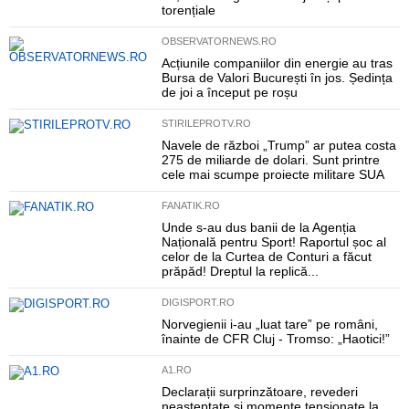
torențiale
OBSERVATORNEWS.RO
Acțiunile companiilor din energie au tras
Bursa de Valori București în jos. Ședința
de joi a început pe roșu
STIRILEPROTV.RO
Navele de război „Trump” ar putea costa
275 de miliarde de dolari. Sunt printre
cele mai scumpe proiecte militare SUA
FANATIK.RO
Unde s-au dus banii de la Agenția
Națională pentru Sport! Raportul șoc al
celor de la Curtea de Conturi a făcut
prăpăd! Dreptul la replică...
DIGISPORT.RO
Norvegienii i-au „luat tare” pe români,
înainte de CFR Cluj - Tromso: „Haotici!”
A1.RO
Declarații surprinzătoare, revederi
neașteptate și momente tensionate la