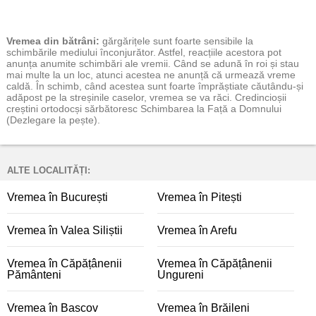
Vremea
din bătrâni:
gărgărițele sunt foarte sensibile la
schimbările mediului înconjurător. Astfel, reacțiile acestora pot
anunța anumite schimbări ale vremii. Când se adună în roi și stau
mai multe la un loc, atunci acestea ne anunță că urmează vreme
caldă. În schimb, când acestea sunt foarte împrăștiate căutându-și
adăpost pe la streșinile caselor, vremea se va răci. Credincioșii
creștini ortodocși sărbătoresc Schimbarea la Față a Domnului
(Dezlegare la pește).
ALTE LOCALITĂȚI:
Vremea în București
Vremea în Pitești
Vremea în Valea Siliștii
Vremea în Arefu
Vremea în Căpățânenii
Vremea în Căpățânenii
Pământeni
Ungureni
Vremea în Bascov
Vremea în Brăileni