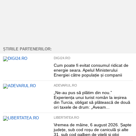
ȘTIRILE PARTENERILOR:
DIGI24.RO
Cum poate fi evitat consumul ridicat de
energie seara. Apelul Ministerului
Energiei către populație și companii
ADEVARUL.RO
„Ne-au pus să plătim din nou.”
Experiența unui turist român la ieșirea
din Turcia, obligat să plătească de două
ori taxele de drum: „Aveam...
LIBERTATEA.RO
Vremea de mâine, 6 august 2026. Șapte
județe, sub cod roșu de caniculă și alte
31, sub cod galben de vijelii și ploi