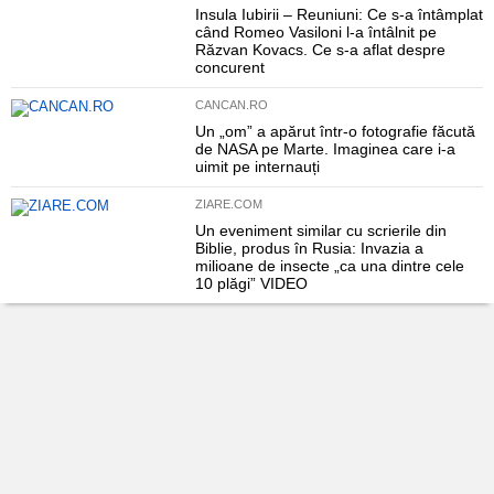
Insula Iubirii – Reuniuni: Ce s-a întâmplat
când Romeo Vasiloni l-a întâlnit pe
Răzvan Kovacs. Ce s-a aflat despre
concurent
CANCAN.RO
Un „om” a apărut într-o fotografie făcută
de NASA pe Marte. Imaginea care i-a
uimit pe internauți
ZIARE.COM
Un eveniment similar cu scrierile din
Biblie, produs în Rusia: Invazia a
milioane de insecte „ca una dintre cele
10 plăgi” VIDEO