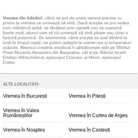
Vremea
din bătrâni:
câinii ne pot da unele semne precise cu
privire la vremea ce urmează să vină. Dacă aceștia se pot vedea
cum mănâncă iarbă, se tăvălesc prin ogradă sau se scarpină
foarte mult, atunci vom ști că urmează să vină ploaie sau chiar o
furtună puternică. De asemenea, când aceștia se aud lătrând la
lună în timpul nopții, ne putem aștepta la vreme rea și temperaturi
scăzute. Biserica creștină ortodoxă îl sărbătorește atât pe Sfântul
Preot Mucenic Alexandru din Basarabia, cât și pe Sfântul Ierarh
Emilian Mărturisitorul, episcopul Cizicului, și Miron, episcopul
Cretei.
ALTE LOCALITĂȚI:
Vremea în București
Vremea în Pitești
Vremea în Valea
Rumâneștilor
Vremea în Curtea de Argeș
Vremea în Noapteș
Vremea în Costești