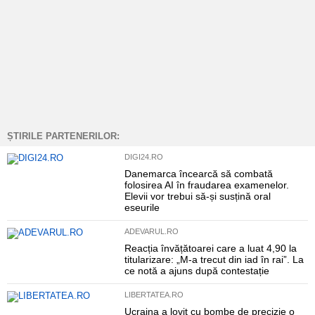
ȘTIRILE PARTENERILOR:
DIGI24.RO
Danemarca încearcă să combată
folosirea AI în fraudarea examenelor.
Elevii vor trebui să-și susțină oral
eseurile
ADEVARUL.RO
Reacția învățătoarei care a luat 4,90 la
titularizare: „M-a trecut din iad în rai”. La
ce notă a ajuns după contestație
LIBERTATEA.RO
Ucraina a lovit cu bombe de precizie o