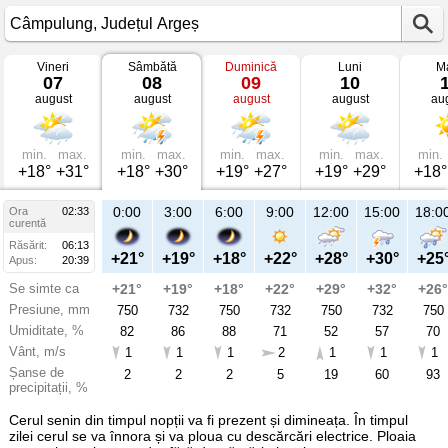
Vineri
Sâmbătă
Duminică
Luni
Ma
Vremea
07
08
09
10
în
august
august
august
august
au
Câmpulung
mâine
Județul
Argeș
min.
max.
min.
max.
min.
max.
min.
max.
min.
+18°
+31°
+18°
+30°
+19°
+27°
+19°
+29°
+18°
21:00
0:00
3:00
6:00
9:00
12:00
15:00
18:0
Ora
02:33
Sâ
curentă
08
Răsărit:
06:13
aug
+25°
+21°
+19°
+18°
+22°
+28°
+30°
+25
Apus:
20:39
Se simte ca
+25°
+21°
+19°
+18°
+22°
+29°
+32°
+26°
Presiune, mm
733
750
732
750
732
750
732
750
Umiditate, %
67
82
86
88
71
52
57
70
Vânt, m/s
1
1
1
1
2
1
1
1
Șanse de
29
2
2
2
5
19
60
93
precipitații, %
Cerul senin din timpul nopții va fi prezent și dimineața. În timpul
zilei cerul se va înnora și va ploua cu descărcări electrice. Ploaia