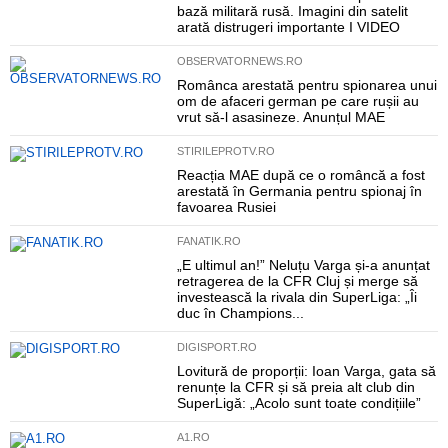
bază militară rusă. Imagini din satelit
arată distrugeri importante I VIDEO
OBSERVATORNEWS.RO
Românca arestată pentru spionarea unui
om de afaceri german pe care rușii au
vrut să-l asasineze. Anunțul MAE
STIRILEPROTV.RO
Reacția MAE după ce o româncă a fost
arestată în Germania pentru spionaj în
favoarea Rusiei
FANATIK.RO
„E ultimul an!” Neluțu Varga și-a anunțat
retragerea de la CFR Cluj și merge să
investească la rivala din SuperLiga: „Îi
duc în Champions...
DIGISPORT.RO
Lovitură de proporții: Ioan Varga, gata să
renunțe la CFR și să preia alt club din
SuperLigă: „Acolo sunt toate condițiile”
A1.RO