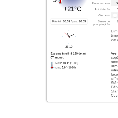
7
Presiune, mm
+21°C
7
Umiditate, %
Vânt, m/s
Răsărit:
05:59
Apus:
20:35
Șanse de
precipitații, %
Dimi
timp
vor 
23:10
Vre
Extreme în ultimii 130 de ani
șopâ
07 august:
aces
:
40.1°
(1908)
MAX
urmă
:
6.6°
(1926)
MIN
înti
face
și î
Sfân
Pârv
Sfân
Cuvi