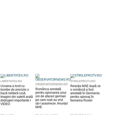
LIBERTATEA.RO
STIRILEPROTV.RO
OBSERVATORNEWS.RO
Ucraina a lovit cu
Reacția MAE după ce
Românca arestată
bombe de precizie o
o româncă a fost
pentru spionarea unui
bază militară rusă.
arestată în Germania
om de afaceri german
Imagini din satelit arată
pentru spionaj în
pe care rușii au vrut
distrugeri importante I
favoarea Rusiei
să-l asasineze. Anunțul
VIDEO
MAE