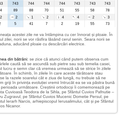
43
743
744
744
744
743
743
743
4
89
88
70
51
55
58
78
2
2
1
2
4
4
2
3
2
5
41
7
2
19
55
73
neața acestei zile ne va întâmpina cu cer înnorat și ploaie. În
ul zilei, norii se vor răsfira lăsând cerul senin. Seara norii se
aduna, aducând ploaie cu descărcări electrice.
mea
din bătrâni:
se zice că atunci când putem observa cum
rlele caută să se ascundă sub pietre sau sub temelia casei,
t lucru e semn clar că vremea urmează să se strice în zilele
toare. În schimb, în zilele în care aceste târâtoare stau
nse la razele soarelui cât e ziua de lungă, nu trebuie să ne
m griji în privința evoluției vremii întrucât ea se va păstra bună
n perioada următoare. Creștinii ortodocși îi comemorează pe
ta Cuvioasă Teodora de la Sihla, pe Sfântul Cuvios Pafnutie –
u Zugravul, pe Sfântul Cuvios Mucenic Dometie Persul, pe
tul Ierarh Narcis, arhiepiscopul Ierusalimului, cât și pe Sfântul
os Nicanor.