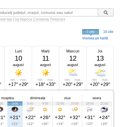
ești
Iași
Cluj-Napoca
Constanța
Timișoara
7 zile
10 zile
Vremea pe hartă
Luni
Marți
Miercuri
Joi
10
11
12
13
august
august
august
august
min.
max.
min.
max.
min.
max.
min.
max.
°
+17°
+29°
+18°
+33°
+20°
+29°
+20°
+29°
noaptea
dimineața
ziua
seara
00
3:00
6:00
9:00
12:00
15:00
18:00
21:00
1°
+21°
+22°
+26°
+32°
+32°
+31°
+24°
1°
+21°
+22°
+26°
+34°
+34°
+33°
+25°