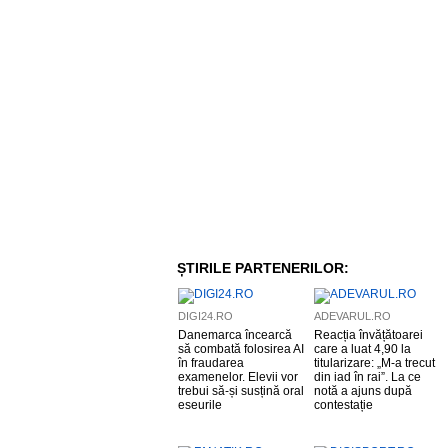
ȘTIRILE PARTENERILOR:
DIGI24.RO
ADEVARUL.RO
Danemarca încearcă
Reacția învățătoarei
să combată folosirea AI
care a luat 4,90 la
în fraudarea
titularizare: „M-a trecut
examenelor. Elevii vor
din iad în rai”. La ce
trebui să-și susțină oral
notă a ajuns după
eseurile
contestație