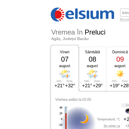
Bucur
Vremea în
Preluci
Agăș, Județul Bacău
Vineri
Sâmbătă
Duminică
07
08
09
august
august
august
min.
max.
min.
max.
min.
max.
+21°
+32°
+21°
+29°
+19°
+28
Vremea astăzi la 02:05
0:
+2
Temperatură, °C
+2
Se simte ca