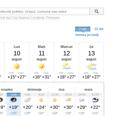
ești
Iași
Cluj-Napoca
Constanța
Timișoara
7 zile
10 zile
Vremea pe hartă
Luni
Marți
Miercuri
Joi
10
11
12
13
august
august
august
august
min.
max.
min.
max.
min.
max.
min.
max.
°
+15°
+27°
+16°
+31°
+18°
+27°
+18°
+27°
noaptea
dimineața
ziua
seara
00
3:00
6:00
9:00
12:00
15:00
18:00
21:00
9°
+19°
+20°
+24°
+30°
+30°
+29°
+22°
9°
+19°
+20°
+24°
+32°
+32°
+31°
+23°