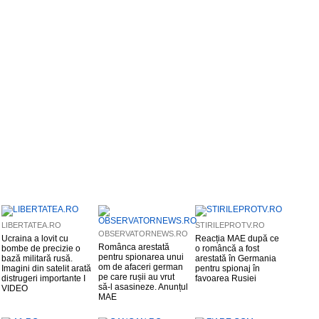
LIBERTATEA.RO
STIRILEPROTV.RO
OBSERVATORNEWS.RO
Ucraina a lovit cu
Reacția MAE după ce
Românca arestată
bombe de precizie o
o româncă a fost
pentru spionarea unui
bază militară rusă.
arestată în Germania
om de afaceri german
Imagini din satelit arată
pentru spionaj în
pe care rușii au vrut
distrugeri importante I
favoarea Rusiei
să-l asasineze. Anunțul
VIDEO
MAE