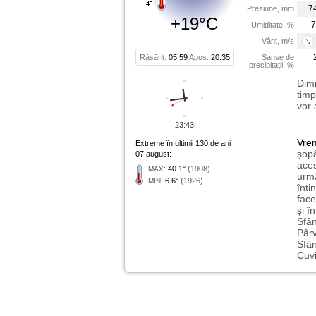
7
Presiune, mm
+19°C
7
Umiditate, %
Vânt, m/s
Răsărit:
05:59
Apus:
20:35
Șanse de
precipitații, %
Dimi
timp
vor 
23:43
Vre
Extreme în ultimii 130 de ani
șopâ
07 august:
aces
:
40.1°
(1908)
MAX
urmă
:
6.6°
(1926)
MIN
înti
face
și î
Sfân
Pârv
Sfân
Cuvi