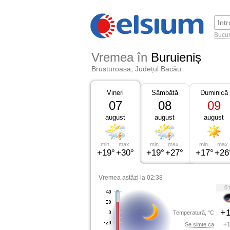
Bucur
Vremea în
Buruieniș
Brusturoasa, Județul Bacău
Vineri
Sâmbătă
Duminică
07
08
09
august
august
august
min.
max.
min.
max.
min.
max.
+19°
+30°
+19°
+27°
+17°
+26
Vremea astăzi la 02:38
0:
+1
Temperatură, °C
+1
Se simte ca