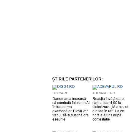
ȘTIRILE PARTENERILOR:
DIGI24.RO
ADEVARUL.RO
Danemarca încearcă
Reacția învățătoarei
să combată folosirea AI
care a luat 4,90 la
în fraudarea
titularizare: „M-a trecut
examenelor. Elevii vor
din iad în rai”. La ce
trebui să-și susțină oral
notă a ajuns după
eseurile
contestație