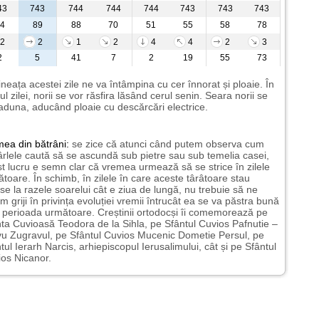
43
743
744
744
744
743
743
743
4
89
88
70
51
55
58
78
2
2
1
2
4
4
2
3
2
5
41
7
2
19
55
73
neața acestei zile ne va întâmpina cu cer înnorat și ploaie. În
ul zilei, norii se vor răsfira lăsând cerul senin. Seara norii se
aduna, aducând ploaie cu descărcări electrice.
mea
din bătrâni:
se zice că atunci când putem observa cum
rlele caută să se ascundă sub pietre sau sub temelia casei,
t lucru e semn clar că vremea urmează să se strice în zilele
toare. În schimb, în zilele în care aceste târâtoare stau
nse la razele soarelui cât e ziua de lungă, nu trebuie să ne
m griji în privința evoluției vremii întrucât ea se va păstra bună
n perioada următoare. Creștinii ortodocși îi comemorează pe
ta Cuvioasă Teodora de la Sihla, pe Sfântul Cuvios Pafnutie –
u Zugravul, pe Sfântul Cuvios Mucenic Dometie Persul, pe
tul Ierarh Narcis, arhiepiscopul Ierusalimului, cât și pe Sfântul
os Nicanor.