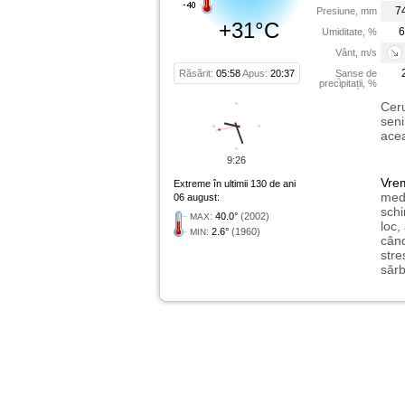
7
Presiune, mm
+31°C
6
Umiditate, %
Vânt, m/s
Răsărit:
05:58
Apus:
20:37
Șanse de
precipitații, %
Ceru
seni
acea
9:26
Vre
Extreme în ultimii 130 de ani
medi
06 august:
schi
:
40.0°
(2002)
MAX
loc,
:
2.6°
(1960)
MIN
când
stre
sărb