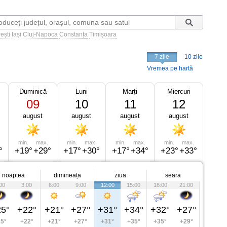
ești
Iași
Cluj-Napoca
Constanța
Timișoara
7 zile
10 zile
Vremea pe hartă
Duminică
Luni
Marți
Miercuri
09
10
11
12
august
august
august
august
min.
max.
min.
max.
min.
max.
min.
max.
°
+19°
+29°
+17°
+30°
+17°
+34°
+23°
+33°
noaptea
dimineața
ziua
seara
00
3:00
6:00
9:00
12:00
15:00
18:00
21:00
5°
+22°
+21°
+27°
+31°
+34°
+32°
+27°
5°
+22°
+21°
+27°
+31°
+35°
+35°
+29°