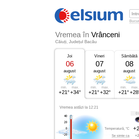
Bucur
Vremea în
Vrânceni
Căiuți, Județul Bacău
Joi
Vineri
Sâmbătă
06
07
08
august
august
august
min.
max.
min.
max.
min.
max.
+21°
+34°
+21°
+32°
+21°
+28
Vremea astăzi la 12:21
0:
+2
Temperatură, °C
+2
Se simte ca