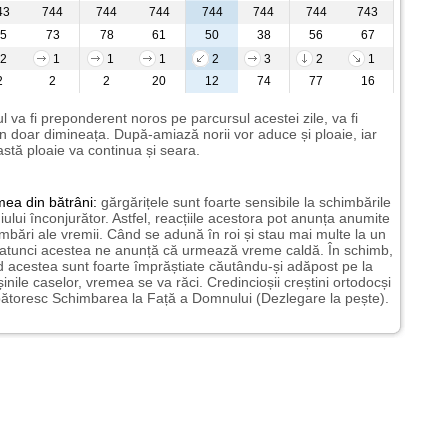
43
744
744
744
744
744
744
743
5
73
78
61
50
38
56
67
2
1
1
1
2
3
2
1
2
2
2
20
12
74
77
16
l va fi preponderent noros pe parcursul acestei zile, va fi
n doar dimineața. După-amiază norii vor aduce și ploaie, iar
stă ploaie va continua și seara.
mea
din bătrâni:
gărgărițele sunt foarte sensibile la schimbările
ului înconjurător. Astfel, reacțiile acestora pot anunța anumite
mbări ale vremii. Când se adună în roi și stau mai multe la un
 atunci acestea ne anunță că urmează vreme caldă. În schimb,
 acestea sunt foarte împrăștiate căutându-și adăpost pe la
șinile caselor, vremea se va răci. Credincioșii creștini ortodocși
ătoresc Schimbarea la Față a Domnului (Dezlegare la pește).