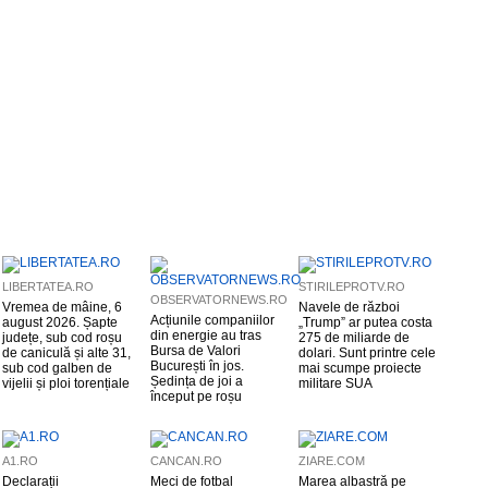
LIBERTATEA.RO
STIRILEPROTV.RO
OBSERVATORNEWS.RO
Vremea de mâine, 6
Navele de război
Acțiunile companiilor
august 2026. Șapte
„Trump” ar putea costa
din energie au tras
județe, sub cod roșu
275 de miliarde de
Bursa de Valori
de caniculă și alte 31,
dolari. Sunt printre cele
București în jos.
sub cod galben de
mai scumpe proiecte
Ședința de joi a
vijelii și ploi torențiale
militare SUA
început pe roșu
A1.RO
CANCAN.RO
ZIARE.COM
Declarații
Meci de fotbal
Marea albastră pe