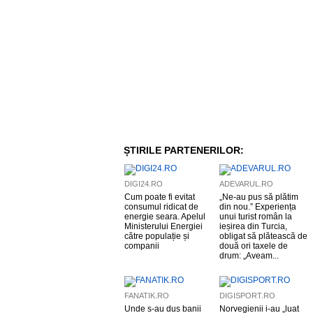
ȘTIRILE PARTENERILOR:
DIGI24.RO
ADEVARUL.RO
Cum poate fi evitat
„Ne-au pus să plătim
consumul ridicat de
din nou.” Experiența
energie seara. Apelul
unui turist român la
Ministerului Energiei
ieșirea din Turcia,
către populație și
obligat să plătească de
companii
două ori taxele de
drum: „Aveam...
FANATIK.RO
DIGISPORT.RO
Unde s-au dus banii
Norvegienii i-au „luat