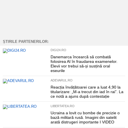
ȘTIRILE PARTENERILOR:
DIGI24.RO
Danemarca încearcă să combată
folosirea AI în fraudarea examenelor.
Elevii vor trebui să-și susțină oral
eseurile
ADEVARUL.RO
Reacția învățătoarei care a luat 4,90 la
titularizare: „M-a trecut din iad în rai”. La
ce notă a ajuns după contestație
LIBERTATEA.RO
Ucraina a lovit cu bombe de precizie o
bază militară rusă. Imagini din satelit
arată distrugeri importante I VIDEO