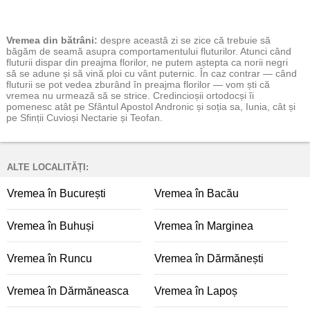
Vremea
din bătrâni:
despre această zi se zice că trebuie să
băgăm de seamă asupra comportamentului fluturilor. Atunci când
fluturii dispar din preajma florilor, ne putem aștepta ca norii negri
să se adune și să vină ploi cu vânt puternic. În caz contrar — când
fluturii se pot vedea zburând în preajma florilor — vom ști că
vremea nu urmează să se strice. Credincioșii ortodocși îi
pomenesc atât pe Sfântul Apostol Andronic și soția sa, Iunia, cât și
pe Sfinții Cuvioși Nectarie și Teofan.
ALTE LOCALITĂȚI:
Vremea în București
Vremea în Bacău
Vremea în Buhuși
Vremea în Marginea
Vremea în Runcu
Vremea în Dărmănești
Vremea în Dărmăneasca
Vremea în Lapoș