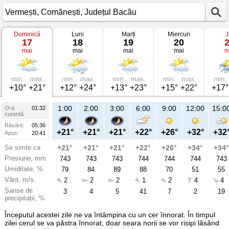
Duminică
Luni
Marți
Miercuri
J
Vremea
17
18
19
20
în
mai
mai
mai
mai
m
Vermești
pe
17
mai
2026
min.
max.
min.
max.
min.
max.
min.
max.
min.
Comănești,
+10°
+21°
+12°
+24°
+13°
+23°
+15°
+22°
+17°
Județul
Bacău
1:00
2:00
3:00
6:00
9:00
12:00
15:0
Ora
01:32
curentă
Răsărit:
05:36
+21°
+21°
+21°
+22°
+26°
+32°
+32
Apus:
20:41
Se simte ca
+21°
+21°
+21°
+22°
+26°
+34°
+34°
Presiune, mm
743
743
743
744
744
744
743
Umiditate, %
79
84
89
88
70
51
55
Vânt, m/s
2
2
2
1
2
4
4
Șanse de
3
4
5
41
7
2
19
precipitații, %
Începutul acestei zile ne va întâmpina cu un cer înnorat. În timpul
zilei cerul se va păstra înnorat, doar seara norii se vor risipi lăsând