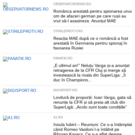
OBSERVATORNEWS.RO
Românca arestată pentru spionarea unui
om de afaceri german pe care rușii au
vrut să-l asasineze. Anunțul MAE
STIRILEPROTV.RO
Reacția MAE după ce o româncă a fost
arestată în Germania pentru spionaj în
favoarea Rusiei
FANATIK.RO
„E ultimul an!” Neluțu Varga și-a anunțat
retragerea de la CFR Cluj și merge să
investească la rivala din SuperLiga: „Îi
duc în Champions...
DIGISPORT.RO
Lovitură de proporții: Ioan Varga, gata să
renunțe la CFR și să preia alt club din
SuperLigă: „Acolo sunt toate condițiile”
A1.RO
Insula Iubirii – Reuniuni: Ce s-a întâmplat
când Romeo Vasiloni l-a întâlnit pe
Răzvan Kovacs. Ce s-a aflat despre