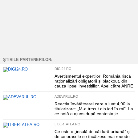
ȘTIRILE PARTENERILOR:
DIGI24.RO
Avertismentul experților: România riscă
raționalizări obligatorii și blackout, din
cauza lipsei investițiilor. Apel către ANRE
ADEVARUL.RO
Reacția învățătoarei care a luat 4,90 la
titularizare: „M-a trecut din iad în rai”. La
ce notă a ajuns după contestație
LIBERTATEA.RO
Ce este o „insulă de căldură urbană” și
de ce orașele se încălzesc mai repede