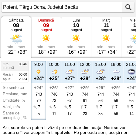
Sâmbătă
Duminică
Luni
Marți
Mie
Vremea
08
09
10
11
în
august
august
august
august
au
Poieni
Târgu
Ocna,
Județul
Bacău
min.
max.
min.
max.
min.
max.
min.
max.
min.
+22°
+28°
+18°
+29°
+16°
+29°
+17°
+34°
+22°
9:00
10:00
11:00
12:00
15:00
18:00
21:0
Ora
09:46
curentă
Răsărit:
06:00
+24°
+25°
+27°
+28°
+28°
+28°
+24
Apus:
20:34
Se simte ca
+24°
+26°
+27°
+29°
+29°
+29°
+24°
Presiune, mm
743
746
743
744
744
744
744
Umiditate, %
79
73
67
61
56
56
65
Vânt, m/s
7
5
5
7
7
7
5
Șanse de
5
11
17
23
35
56
14
precipitații, %
Azi, soarele va putea fi văzut pe cer doar dimineața. Norii se vor
aduna și îl vor acoperi în timpul zilei. Pe perioada serii, acești nori