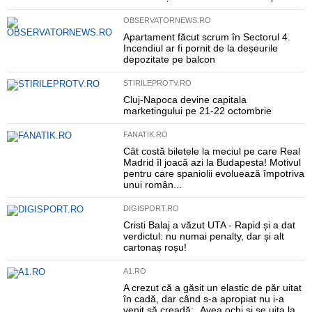
OBSERVATORNEWS.RO
Apartament făcut scrum în Sectorul 4.
Incendiul ar fi pornit de la deșeurile
depozitate pe balcon
STIRILEPROTV.RO
Cluj-Napoca devine capitala
marketingului pe 21-22 octombrie
FANATIK.RO
Cât costă biletele la meciul pe care Real
Madrid îl joacă azi la Budapesta! Motivul
pentru care spaniolii evoluează împotriva
unui român...
DIGISPORT.RO
Cristi Balaj a văzut UTA - Rapid și a dat
verdictul: nu numai penalty, dar și alt
cartonaș roșu!
A1.RO
A crezut că a găsit un elastic de păr uitat
în cadă, dar când s-a apropiat nu i-a
venit să creadă: „Avea ochi și se uita la