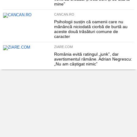
mine”
CANCAN.RO
Psihologii susțin că oamenii care nu
mănâncă niciodată ciorbă de burtă au
aceste două trăsături comune de
caracter
ZIARE.COM
România evită ratingul „junk”, dar
avertismentul rămâne. Adrian Negrescu:
„Nu am câștigat nimic”