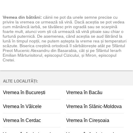
Vremea
din bătrâni:
câinii ne pot da unele semne precise cu
privire la vremea ce urmează să vină. Dacă aceștia se pot vedea
cum mănâncă iarbă, se tăvălesc prin ogradă sau se scarpină
foarte mult, atunci vom ști că urmează să vină ploaie sau chiar o
furtună puternică. De asemenea, când aceștia se aud lătrând la
lună în timpul nopții, ne putem aștepta la vreme rea și temperaturi
scăzute. Biserica creștină ortodoxă îl sărbătorește atât pe Sfântul
Preot Mucenic Alexandru din Basarabia, cât și pe Sfântul Ierarh
Emilian Mărturisitorul, episcopul Cizicului, și Miron, episcopul
Cretei.
ALTE LOCALITĂȚI:
Vremea în București
Vremea în Bacău
Vremea în Vâlcele
Vremea în Slănic-Moldova
Vremea în Cerdac
Vremea în Cireșoaia