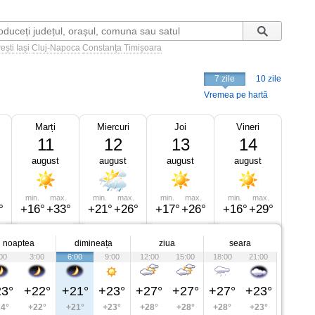
ești
Iași
Cluj-Napoca
Constanța
Timișoara
7 zile
10 zile
Vremea pe hartă
Marți
Miercuri
Joi
Vineri
11
12
13
14
august
august
august
august
min.
max.
min.
max.
min.
max.
min.
max.
°
+16°
+33°
+21°
+26°
+17°
+26°
+16°
+29°
noaptea
dimineața
ziua
seara
00
3:00
6:00
9:00
12:00
15:00
18:00
21:00
3°
+22°
+21°
+23°
+27°
+27°
+27°
+23°
4°
+22°
+21°
+23°
+28°
+28°
+28°
+23°