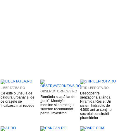
LIBERTATEA.RO
STIRILEPROTV.RO
OBSERVATORNEWS.RO
Ce este o „insulă de
Descoperire
România scapă iar de
căldură urbană” și de
senzațională lângă
„junk”. Moody's
ce orașele se
Piramida Roșie: Un
menține și ea ratingul
încălzesc mai repede
sistem hidraulic de
suveran recomandat
4.500 ani ar conține
pentru investitori
secretul construirii
piramidelor