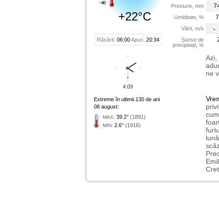
7
Presiune, mm
+22°C
7
Umiditate, %
Vânt, m/s
Răsărit:
06:00
Apus:
20:34
Șanse de
precipitații, %
Azi,
adun
ne v
4:09
Vre
Extreme în ultimii 130 de ani
priv
08 august:
cum 
:
39.2°
(1891)
MAX
foar
:
2.6°
(1916)
MIN
furt
lună
scăz
Preo
Emil
Cret