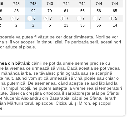
46
743
743
743
744
744
744
744
8
86
92
79
61
56
56
65
5
5
6
7
7
7
7
5
2
2
2
5
23
35
56
14
 soarele va putea fi văzut pe cer doar dimineața. Norii se vor
a și îl vor acoperi în timpul zilei. Pe perioada serii, acești nori
or aduce și ploaie.
mea
din bătrâni:
câinii ne pot da unele semne precise cu
ire la vremea ce urmează să vină. Dacă aceștia se pot vedea
mănâncă iarbă, se tăvălesc prin ogradă sau se scarpină
te mult, atunci vom ști că urmează să vină ploaie sau chiar o
ună puternică. De asemenea, când aceștia se aud lătrând la
 în timpul nopții, ne putem aștepta la vreme rea și temperaturi
ute. Biserica creștină ortodoxă îl sărbătorește atât pe Sfântul
t Mucenic Alexandru din Basarabia, cât și pe Sfântul Ierarh
ian Mărturisitorul, episcopul Cizicului, și Miron, episcopul
ei.