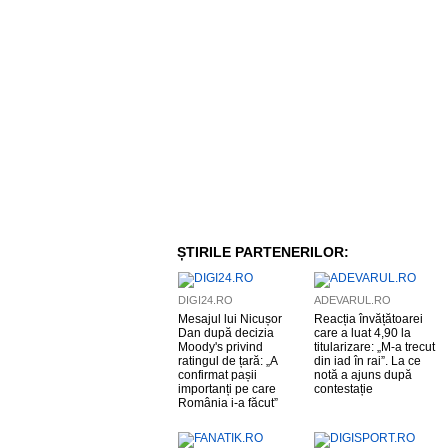
ȘTIRILE PARTENERILOR:
DIGI24.RO
ADEVARUL.RO
Mesajul lui Nicușor
Reacția învățătoarei
Dan după decizia
care a luat 4,90 la
Moody's privind
titularizare: „M-a trecut
ratingul de țară: „A
din iad în rai”. La ce
confirmat pașii
notă a ajuns după
importanți pe care
contestație
România i-a făcut”