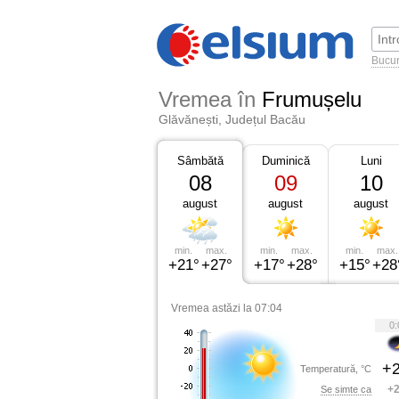
Bucur
Vremea în
Frumușelu
Glăvănești, Județul Bacău
Sâmbătă
Duminică
Luni
08
09
10
august
august
august
min.
max.
min.
max.
min.
max.
+21°
+27°
+17°
+28°
+15°
+28
Vremea astăzi la 07:04
0:
+2
Temperatură, °C
+2
Se simte ca