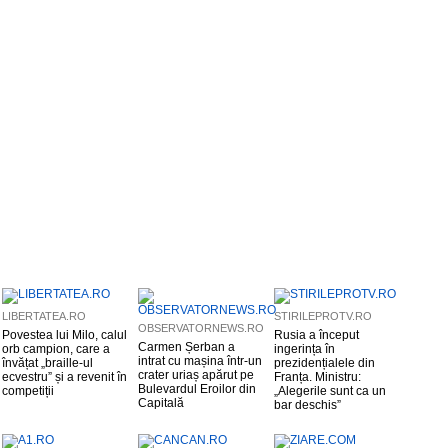
LIBERTATEA.RO
STIRILEPROTV.RO
OBSERVATORNEWS.RO
Povestea lui Milo, calul
Rusia a început
Carmen Șerban a
orb campion, care a
ingerința în
intrat cu mașina într-un
învățat „braille-ul
prezidențialele din
crater uriaș apărut pe
ecvestru” și a revenit în
Franța. Ministru:
Bulevardul Eroilor din
competiții
„Alegerile sunt ca un
Capitală
bar deschis”