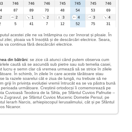
43
746
746
746
745
745
745
746
4
87
89
70
48
54
53
69
2
2
1
2
3
4
3
4
2
5
41
7
12
52
75
31
putul acestei zile ne va întâmpina cu cer înnorat și ploaie. În
ul zilei, ploaia va fi însoțită și de descărcări electrice. Seara,
ia va continua fără descărcări electrice.
mea
din bătrâni:
se zice că atunci când putem observa cum
rlele caută să se ascundă sub pietre sau sub temelia casei,
t lucru e semn clar că vremea urmează să se strice în zilele
toare. În schimb, în zilele în care aceste târâtoare stau
nse la razele soarelui cât e ziua de lungă, nu trebuie să ne
m griji în privința evoluției vremii întrucât ea se va păstra bună
n perioada următoare. Creștinii ortodocși îi comemorează pe
ta Cuvioasă Teodora de la Sihla, pe Sfântul Cuvios Pafnutie –
u Zugravul, pe Sfântul Cuvios Mucenic Dometie Persul, pe
tul Ierarh Narcis, arhiepiscopul Ierusalimului, cât și pe Sfântul
os Nicanor.