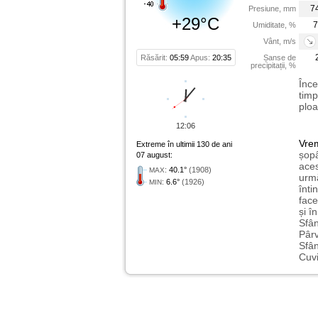
7
Presiune, mm
+29°C
7
Umiditate, %
Vânt, m/s
Răsărit:
05:59
Apus:
20:35
Șanse de
precipitații, %
Înce
timp
ploa
12:06
Vre
Extreme în ultimii 130 de ani
șopâ
07 august:
aces
:
40.1°
(1908)
MAX
urmă
:
6.6°
(1926)
MIN
înti
face
și î
Sfân
Pârv
Sfân
Cuvi