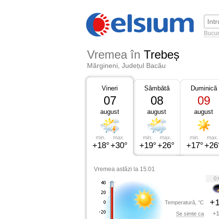
Bucur
Vremea în
Trebeș
Mărgineni, Județul Bacău
Vineri
Sâmbătă
Duminică
07
08
09
august
august
august
min.
max.
min.
max.
min.
max.
+18°
+30°
+19°
+26°
+17°
+26
Vremea astăzi la 15:01
0:
+1
Temperatură, °C
+1
Se simte ca