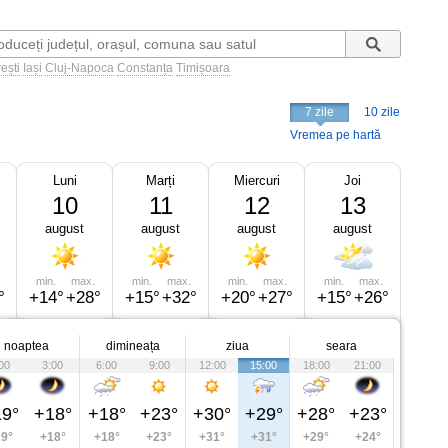
ești
Iași
Cluj-Napoca
Constanța
Timișoara
7 zile
10 zile
Vremea pe hartă
Luni
Marți
Miercuri
Joi
10
11
12
13
august
august
august
august
min.
max.
min.
max.
min.
max.
min.
max.
°
+14°
+28°
+15°
+32°
+20°
+27°
+15°
+26°
noaptea
dimineața
ziua
seara
00
3:00
6:00
9:00
12:00
15:00
18:00
21:00
9°
+18°
+18°
+23°
+30°
+29°
+28°
+23°
9°
+18°
+18°
+23°
+31°
+31°
+29°
+24°