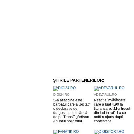
ȘTIRILE PARTENERILOR:
DIGI24.RO
ADEVARUL.RO
S-a aflat cine este
Reacția învățătoarei
bărbatul care a „pictat”
care a luat 4,90 la
o declarație de
titularizare: „M-a trecut
dragoste pe o stâncă
din iad în rai”. La ce
de pe Transfăgărășan.
notă a ajuns după
Anunțul polițiștilor
contestație