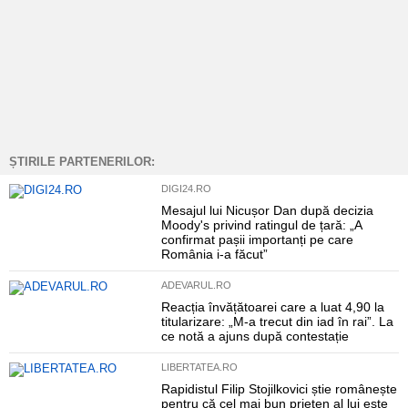
ȘTIRILE PARTENERILOR:
DIGI24.RO
Mesajul lui Nicușor Dan după decizia
Moody's privind ratingul de țară: „A
confirmat pașii importanți pe care
România i-a făcut”
ADEVARUL.RO
Reacția învățătoarei care a luat 4,90 la
titularizare: „M-a trecut din iad în rai”. La
ce notă a ajuns după contestație
LIBERTATEA.RO
Rapidistul Filip Stojilkovici știe românește
pentru că cel mai bun prieten al lui este