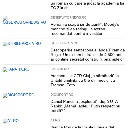
un român cu care a jucat la academia lui
FC Zürich...
OBSERVATORNEWS.RO
România scapă iar de „junk”. Moody's
menține și ea ratingul suveran
recomandat pentru investitori
STIRILEPROTV.RO
Descoperire senzațională lângă Piramida
Roșie: Un sistem hidraulic de 4.500 ani
ar conține secretul construirii piramidelor
FANATIK.RO
Atacantul lui CFR Cluj „a sărbătorit” la
Untold umilința cu 0-5 din meciul cu
Tromso. Foto
DIGISPORT.RO
Daniel Pancu a „explodat”, după UTA -
Rapid: „Mamă, aoleu! Puțin respect nu
există?”
A1.RO
Bianca Pop de la Insula Iubirii a dat