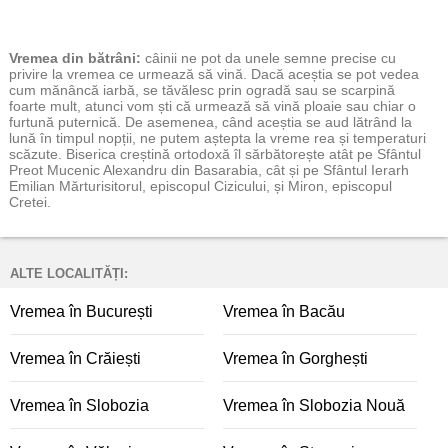
Vremea
din bătrâni:
câinii ne pot da unele semne precise cu
privire la vremea ce urmează să vină. Dacă aceștia se pot vedea
cum mănâncă iarbă, se tăvălesc prin ogradă sau se scarpină
foarte mult, atunci vom ști că urmează să vină ploaie sau chiar o
furtună puternică. De asemenea, când aceștia se aud lătrând la
lună în timpul nopții, ne putem aștepta la vreme rea și temperaturi
scăzute. Biserica creștină ortodoxă îl sărbătorește atât pe Sfântul
Preot Mucenic Alexandru din Basarabia, cât și pe Sfântul Ierarh
Emilian Mărturisitorul, episcopul Cizicului, și Miron, episcopul
Cretei.
ALTE LOCALITĂȚI:
Vremea în București
Vremea în Bacău
Vremea în Crăiești
Vremea în Gorghești
Vremea în Slobozia
Vremea în Slobozia Nouă