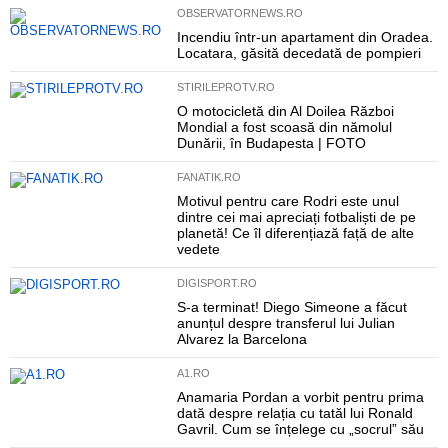
OBSERVATORNEWS.RO
Incendiu într-un apartament din Oradea.
Locatara, găsită decedată de pompieri
STIRILEPROTV.RO
O motocicletă din Al Doilea Război
Mondial a fost scoasă din nămolul
Dunării, în Budapesta | FOTO
FANATIK.RO
Motivul pentru care Rodri este unul
dintre cei mai apreciați fotbaliști de pe
planetă! Ce îl diferențiază față de alte
vedete
DIGISPORT.RO
S-a terminat! Diego Simeone a făcut
anunțul despre transferul lui Julian
Alvarez la Barcelona
A1.RO
Anamaria Pordan a vorbit pentru prima
dată despre relația cu tatăl lui Ronald
Gavril. Cum se înțelege cu „socrul” său