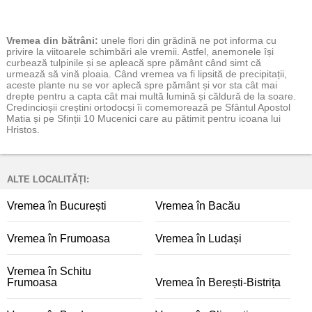
Vremea
din bătrâni:
unele flori din grădină ne pot informa cu
privire la viitoarele schimbări ale vremii. Astfel, anemonele își
curbează tulpinile și se apleacă spre pământ când simt că
urmează să vină ploaia. Când vremea va fi lipsită de precipitații,
aceste plante nu se vor aplecă spre pământ și vor sta cât mai
drepte pentru a capta cât mai multă lumină și căldură de la soare.
Credincioșii creștini ortodocși îi comemorează pe Sfântul Apostol
Matia și pe Sfinții 10 Mucenici care au pătimit pentru icoana lui
Hristos.
ALTE LOCALITĂȚI:
Vremea în București
Vremea în Bacău
Vremea în Frumoasa
Vremea în Ludași
Vremea în Schitu
Frumoasa
Vremea în Berești-Bistrița