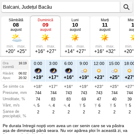
Sâmbătă
Duminică
Luni
Marți
Mie
Vremea
08
09
10
11
în
august
august
august
august
au
Balcani
mâine
Județul
Bacău
min.
max.
min.
max.
min.
max.
min.
max.
min.
+20°
+25°
+16°
+27°
+14°
+27°
+16°
+32°
+20°
21:00
0:00
3:00
6:00
9:00
12:00
15:00
18:0
Ora
16:19
Du
curentă
09
Răsărit:
06:02
aug
+20°
+19°
+17°
+16°
+19°
+23°
+25°
+27
Apus:
20:32
Se simte ca
+20°
+18°
+17°
+16°
+19°
+23°
+25°
+27°
Presiune, mm
744
744
744
743
743
743
744
744
Umiditate, %
62
74
83
83
69
47
40
39
Vânt, m/s
6
5
4
4
5
6
5
5
Șanse de
9
2
2
2
2
2
2
2
precipitații, %
Pe durata întregii nopți vom avea un cer senin care se va păstra
așa de dimineață până seara. Nu vor apărea ploi în această zi, va