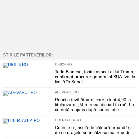
ȘTIRILE PARTENERILOR:
DIGI24.RO
Todd Blanche, fostul avocat al lui Trump,
confirmat procuror general al SUA. Vot la
limită în Senat
ADEVARUL.RO
Reacția învățătoarei care a luat 4,90 la
titularizare: „M-a trecut din iad în rai”. La
ce notă a ajuns după contestație
LIBERTATEA.RO
Ce este o „insulă de căldură urbană” și
de ce orașele se încălzesc mai repede