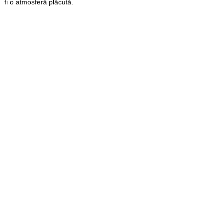
fi o atmosferă plăcută.