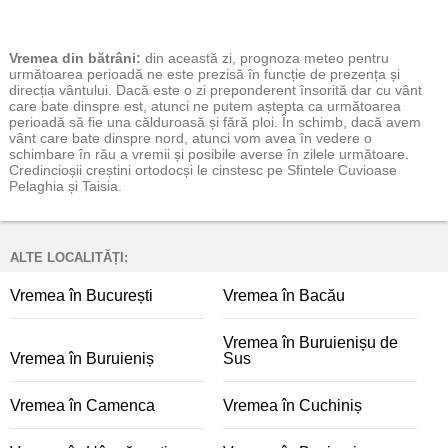
Vremea
din bătrâni:
din această zi, prognoza meteo pentru
următoarea perioadă ne este prezisă în funcție de prezența și
direcția vântului. Dacă este o zi preponderent însorită dar cu vânt
care bate dinspre est, atunci ne putem aștepta ca următoarea
perioadă să fie una călduroasă și fără ploi. În schimb, dacă avem
vânt care bate dinspre nord, atunci vom avea în vedere o
schimbare în rău a vremii și posibile averse în zilele următoare.
Credincioșii creștini ortodocși le cinstesc pe Sfintele Cuvioase
Pelaghia și Taisia.
ALTE LOCALITĂȚI:
Vremea în București
Vremea în Bacău
Vremea în Buruienișu de
Vremea în Buruieniș
Sus
Vremea în Camenca
Vremea în Cuchiniș