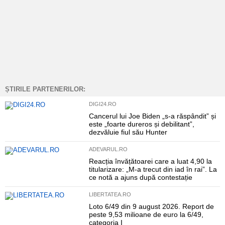
ȘTIRILE PARTENERILOR:
DIGI24.RO
Cancerul lui Joe Biden „s-a răspândit” și
este „foarte dureros și debilitant”,
dezvăluie fiul său Hunter
ADEVARUL.RO
Reacția învățătoarei care a luat 4,90 la
titularizare: „M-a trecut din iad în rai”. La
ce notă a ajuns după contestație
LIBERTATEA.RO
Loto 6/49 din 9 august 2026. Report de
peste 9,53 milioane de euro la 6/49,
categoria I