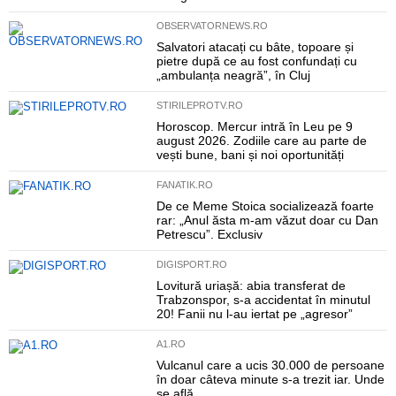
OBSERVATORNEWS.RO
Salvatori atacați cu bâte, topoare și
pietre după ce au fost confundați cu
„ambulanța neagră”, în Cluj
STIRILEPROTV.RO
Horoscop. Mercur intră în Leu pe 9
august 2026. Zodiile care au parte de
vești bune, bani și noi oportunități
FANATIK.RO
De ce Meme Stoica socializează foarte
rar: „Anul ăsta m-am văzut doar cu Dan
Petrescu”. Exclusiv
DIGISPORT.RO
Lovitură uriașă: abia transferat de
Trabzonspor, s-a accidentat în minutul
20! Fanii nu l-au iertat pe „agresor”
A1.RO
Vulcanul care a ucis 30.000 de persoane
în doar câteva minute s-a trezit iar. Unde
se află