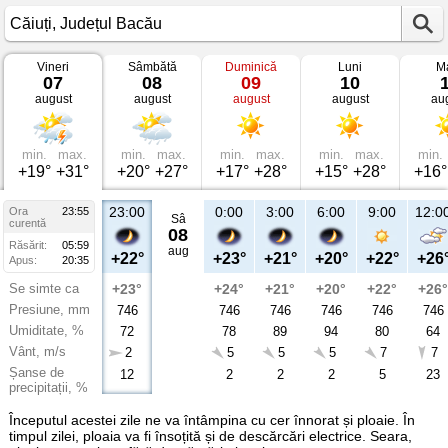
Vineri
Sâmbătă
Duminică
Luni
Ma
Vremea
07
08
09
10
în
august
august
august
august
au
Căiuți
Județul
Bacău
min.
max.
min.
max.
min.
max.
min.
max.
min.
+19°
+31°
+20°
+27°
+17°
+28°
+15°
+28°
+16°
23:00
0:00
3:00
6:00
9:00
12:0
Ora
23:55
Sâ
curentă
08
Răsărit:
05:59
aug
+22°
+23°
+21°
+20°
+22°
+26
Apus:
20:35
Se simte ca
+23°
+24°
+21°
+20°
+22°
+26°
Presiune, mm
746
746
746
746
746
746
Umiditate, %
72
78
89
94
80
64
Vânt, m/s
2
5
5
5
7
7
Șanse de
12
2
2
2
5
23
precipitații, %
Începutul acestei zile ne va întâmpina cu cer înnorat și ploaie. În
timpul zilei, ploaia va fi însoțită și de descărcări electrice. Seara,