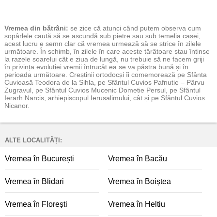
Vremea
din bătrâni:
se zice că atunci când putem observa cum
șopârlele caută să se ascundă sub pietre sau sub temelia casei,
acest lucru e semn clar că vremea urmează să se strice în zilele
următoare. În schimb, în zilele în care aceste târâtoare stau întinse
la razele soarelui cât e ziua de lungă, nu trebuie să ne facem griji
în privința evoluției vremii întrucât ea se va păstra bună și în
perioada următoare. Creștinii ortodocși îi comemorează pe Sfânta
Cuvioasă Teodora de la Sihla, pe Sfântul Cuvios Pafnutie – Pârvu
Zugravul, pe Sfântul Cuvios Mucenic Dometie Persul, pe Sfântul
Ierarh Narcis, arhiepiscopul Ierusalimului, cât și pe Sfântul Cuvios
Nicanor.
ALTE LOCALITĂȚI:
Vremea în București
Vremea în Bacău
Vremea în Blidari
Vremea în Boiștea
Vremea în Florești
Vremea în Heltiu