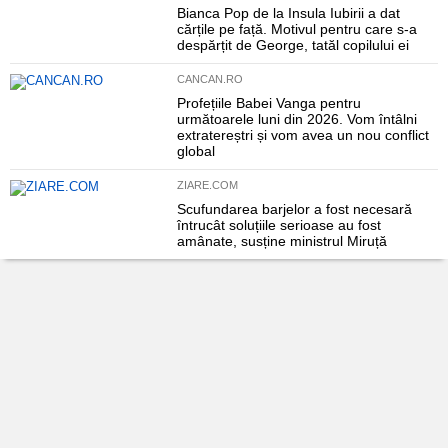
Bianca Pop de la Insula Iubirii a dat
cărțile pe față. Motivul pentru care s-a
despărțit de George, tatăl copilului ei
CANCAN.RO
Profețiile Babei Vanga pentru
următoarele luni din 2026. Vom întâlni
extratereștri și vom avea un nou conflict
global
ZIARE.COM
Scufundarea barjelor a fost necesară
întrucât soluțiile serioase au fost
amânate, susține ministrul Miruță