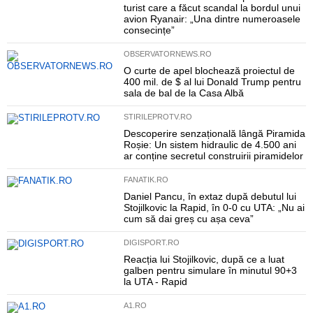
turist care a făcut scandal la bordul unui
avion Ryanair: „Una dintre numeroasele
consecințe”
OBSERVATORNEWS.RO
O curte de apel blochează proiectul de
400 mil. de $ al lui Donald Trump pentru
sala de bal de la Casa Albă
STIRILEPROTV.RO
Descoperire senzațională lângă Piramida
Roșie: Un sistem hidraulic de 4.500 ani
ar conține secretul construirii piramidelor
FANATIK.RO
Daniel Pancu, în extaz după debutul lui
Stojilkovic la Rapid, în 0-0 cu UTA: „Nu ai
cum să dai greș cu așa ceva”
DIGISPORT.RO
Reacția lui Stojilkovic, după ce a luat
galben pentru simulare în minutul 90+3
la UTA - Rapid
A1.RO