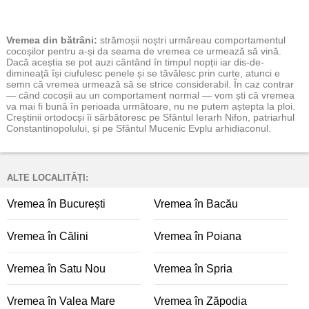
Vremea
din bătrâni:
strămoșii noștri urmăreau comportamentul
cocoșilor pentru a-și da seama de vremea ce urmează să vină.
Dacă aceștia se pot auzi cântând în timpul nopții iar dis-de-
dimineață își ciufulesc penele și se tăvălesc prin curte, atunci e
semn că vremea urmează să se strice considerabil. În caz contrar
— când cocoșii au un comportament normal — vom ști că vremea
va mai fi bună în perioada următoare, nu ne putem aștepta la ploi.
Creștinii ortodocși îi sărbătoresc pe Sfântul Ierarh Nifon, patriarhul
Constantinopolului, și pe Sfântul Mucenic Evplu arhidiaconul.
ALTE LOCALITĂȚI:
Vremea în București
Vremea în Bacău
Vremea în Călini
Vremea în Poiana
Vremea în Satu Nou
Vremea în Spria
Vremea în Valea Mare
Vremea în Zăpodia