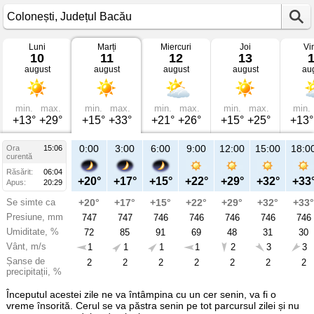
Luni
Marți
Miercuri
Joi
Vi
Vremea
10
11
12
13
în
august
august
august
august
au
Colonești
mâine
Județul
Bacău
min.
max.
min.
max.
min.
max.
min.
max.
min.
+13°
+29°
+15°
+33°
+21°
+26°
+15°
+25°
+13°
21:00
0:00
3:00
6:00
9:00
12:00
15:00
18:0
Ora
15:06
Ma
curentă
11
Răsărit:
06:04
aug
+23°
+20°
+17°
+15°
+22°
+29°
+32°
+33
Apus:
20:29
Se simte ca
+23°
+20°
+17°
+15°
+22°
+29°
+32°
+33°
Presiune, mm
747
747
747
746
746
746
746
746
Umiditate, %
59
72
85
91
69
48
31
30
Vânt, m/s
2
1
1
1
1
2
3
3
Șanse de
2
2
2
2
2
2
2
2
precipitații, %
Începutul acestei zile ne va întâmpina cu un cer senin, va fi o
vreme însorită. Cerul se va păstra senin pe tot parcursul zilei și nu