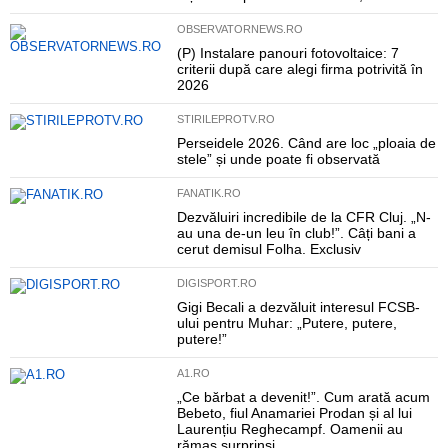
OBSERVATORNEWS.RO
(P) Instalare panouri fotovoltaice: 7
criterii după care alegi firma potrivită în
2026
STIRILEPROTV.RO
Perseidele 2026. Când are loc „ploaia de
stele” și unde poate fi observată
FANATIK.RO
Dezvăluiri incredibile de la CFR Cluj. „N-
au una de-un leu în club!”. Câți bani a
cerut demisul Folha. Exclusiv
DIGISPORT.RO
Gigi Becali a dezvăluit interesul FCSB-
ului pentru Muhar: „Putere, putere,
putere!”
A1.RO
„Ce bărbat a devenit!”. Cum arată acum
Bebeto, fiul Anamariei Prodan și al lui
Laurențiu Reghecampf. Oamenii au
rămas surprinși