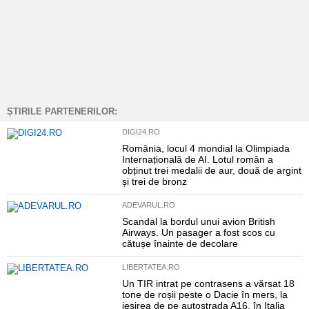
ȘTIRILE PARTENERILOR:
DIGI24.RO
România, locul 4 mondial la Olimpiada
Internațională de AI. Lotul român a
obținut trei medalii de aur, două de argint
și trei de bronz
ADEVARUL.RO
Scandal la bordul unui avion British
Airways. Un pasager a fost scos cu
cătușe înainte de decolare
LIBERTATEA.RO
Un TIR intrat pe contrasens a vărsat 18
tone de roșii peste o Dacie în mers, la
ieșirea de pe autostrada A16, în Italia