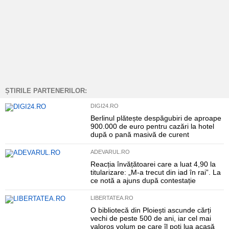
ȘTIRILE PARTENERILOR:
DIGI24.RO
Berlinul plătește despăgubiri de aproape
900.000 de euro pentru cazări la hotel
după o pană masivă de curent
ADEVARUL.RO
Reacția învățătoarei care a luat 4,90 la
titularizare: „M-a trecut din iad în rai”. La
ce notă a ajuns după contestație
LIBERTATEA.RO
O bibliotecă din Ploiești ascunde cărți
vechi de peste 500 de ani, iar cel mai
valoros volum pe care îl poți lua acasă