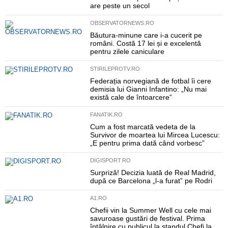
are peste un secol
OBSERVATORNEWS.RO
Băutura-minune care i-a cucerit pe
români. Costă 17 lei și e excelentă
pentru zilele caniculare
STIRILEPROTV.RO
Federația norvegiană de fotbal îi cere
demisia lui Gianni Infantino: „Nu mai
există cale de întoarcere”
FANATIK.RO
Cum a fost marcată vedeta de la
Survivor de moartea lui Mircea Lucescu:
„E pentru prima dată când vorbesc”
DIGISPORT.RO
Surpriză! Decizia luată de Real Madrid,
după ce Barcelona „l-a furat” pe Rodri
A1.RO
Chefii vin la Summer Well cu cele mai
savuroase gustări de festival. Prima
întâlnire cu publicul la standul Chefi la