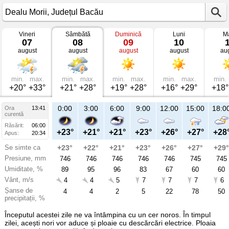
Vineri
Sâmbătă
Duminică
Luni
Ma
Vremea
07
08
09
10
în
august
august
august
august
au
Dealu
Morii
mâine
Județul
Bacău
min.
max.
min.
max.
min.
max.
min.
max.
min.
+20°
+33°
+21°
+28°
+19°
+28°
+16°
+29°
+18°
21:00
0:00
3:00
6:00
9:00
12:00
15:00
18:0
Ora
13:41
Sâ
curentă
08
Răsărit:
06:00
aug
+24°
+23°
+21°
+21°
+23°
+26°
+27°
+28
Apus:
20:34
Se simte ca
+24°
+23°
+22°
+21°
+23°
+26°
+27°
+29°
Presiune, mm
746
746
746
746
746
746
745
745
Umiditate, %
76
89
95
96
83
67
60
60
Vânt, m/s
3
4
4
5
7
7
7
6
Șanse de
31
4
4
2
5
22
78
50
precipitații, %
Începutul acestei zile ne va întâmpina cu un cer noros. În timpul
zilei, acești nori vor aduce și ploaie cu descărcări electrice. Ploaia