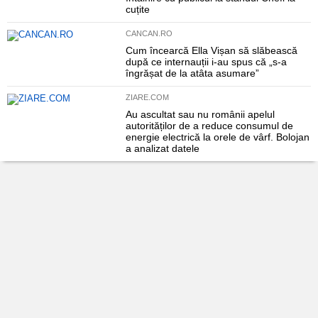
cuțite
CANCAN.RO
Cum încearcă Ella Vișan să slăbească
după ce internauții i-au spus că „s-a
îngrășat de la atâta asumare”
ZIARE.COM
Au ascultat sau nu românii apelul
autorităților de a reduce consumul de
energie electrică la orele de vârf. Bolojan
a analizat datele