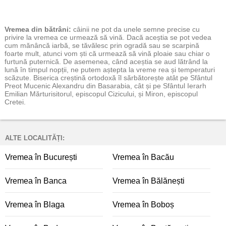
Vremea
din bătrâni:
câinii ne pot da unele semne precise cu
privire la vremea ce urmează să vină. Dacă aceștia se pot vedea
cum mănâncă iarbă, se tăvălesc prin ogradă sau se scarpină
foarte mult, atunci vom ști că urmează să vină ploaie sau chiar o
furtună puternică. De asemenea, când aceștia se aud lătrând la
lună în timpul nopții, ne putem aștepta la vreme rea și temperaturi
scăzute. Biserica creștină ortodoxă îl sărbătorește atât pe Sfântul
Preot Mucenic Alexandru din Basarabia, cât și pe Sfântul Ierarh
Emilian Mărturisitorul, episcopul Cizicului, și Miron, episcopul
Cretei.
ALTE LOCALITĂȚI:
Vremea în București
Vremea în Bacău
Vremea în Banca
Vremea în Bălănești
Vremea în Blaga
Vremea în Boboș