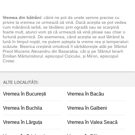
Vremea
din bătrâni:
câinii ne pot da unele semne precise cu
privire la vremea ce urmează să vină. Dacă aceștia se pot vedea
cum mănâncă iarbă, se tăvălesc prin ogradă sau se scarpină
foarte mult, atunci vom ști că urmează să vină ploaie sau chiar o
furtună puternică. De asemenea, când aceștia se aud lătrând la
lună în timpul nopții, ne putem aștepta la vreme rea și temperaturi
scăzute. Biserica creștină ortodoxă îl sărbătorește atât pe Sfântul
Preot Mucenic Alexandru din Basarabia, cât și pe Sfântul Ierarh
Emilian Mărturisitorul, episcopul Cizicului, și Miron, episcopul
Cretei.
ALTE LOCALITĂȚI:
Vremea în București
Vremea în Bacău
Vremea în Buchila
Vremea în Galbeni
Vremea în Lărguța
Vremea în Valea Seacă