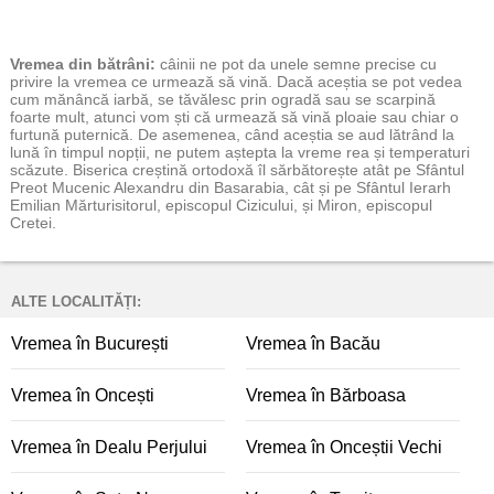
Vremea
din bătrâni:
câinii ne pot da unele semne precise cu
privire la vremea ce urmează să vină. Dacă aceștia se pot vedea
cum mănâncă iarbă, se tăvălesc prin ogradă sau se scarpină
foarte mult, atunci vom ști că urmează să vină ploaie sau chiar o
furtună puternică. De asemenea, când aceștia se aud lătrând la
lună în timpul nopții, ne putem aștepta la vreme rea și temperaturi
scăzute. Biserica creștină ortodoxă îl sărbătorește atât pe Sfântul
Preot Mucenic Alexandru din Basarabia, cât și pe Sfântul Ierarh
Emilian Mărturisitorul, episcopul Cizicului, și Miron, episcopul
Cretei.
ALTE LOCALITĂȚI:
Vremea în București
Vremea în Bacău
Vremea în Oncești
Vremea în Bărboasa
Vremea în Dealu Perjului
Vremea în Onceștii Vechi