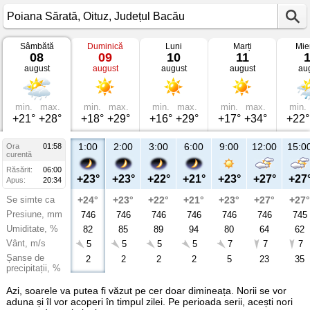
Sâmbătă
Duminică
Luni
Marți
Mie
Vremea
08
09
10
11
în
august
august
august
august
au
Poiana
Sărată
Oituz,
Județul
Bacău
min.
max.
min.
max.
min.
max.
min.
max.
min.
+21°
+28°
+18°
+29°
+16°
+29°
+17°
+34°
+22°
1:00
2:00
3:00
6:00
9:00
12:00
15:0
Ora
01:58
curentă
Răsărit:
06:00
+23°
+23°
+22°
+21°
+23°
+27°
+27
Apus:
20:34
Se simte ca
+24°
+23°
+22°
+21°
+23°
+27°
+27°
Presiune, mm
746
746
746
746
746
746
745
Umiditate, %
82
85
89
94
80
64
62
Vânt, m/s
5
5
5
5
7
7
7
Șanse de
2
2
2
2
5
23
35
precipitații, %
Azi, soarele va putea fi văzut pe cer doar dimineața. Norii se vor
aduna și îl vor acoperi în timpul zilei. Pe perioada serii, acești nori