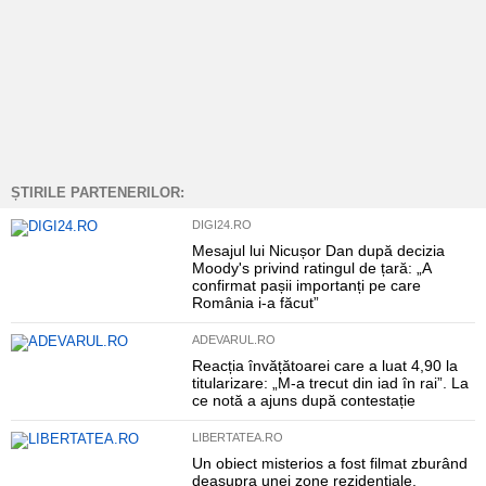
ȘTIRILE PARTENERILOR:
DIGI24.RO
Mesajul lui Nicușor Dan după decizia
Moody's privind ratingul de țară: „A
confirmat pașii importanți pe care
România i-a făcut”
ADEVARUL.RO
Reacția învățătoarei care a luat 4,90 la
titularizare: „M-a trecut din iad în rai”. La
ce notă a ajuns după contestație
LIBERTATEA.RO
Un obiect misterios a fost filmat zburând
deasupra unei zone rezidențiale.