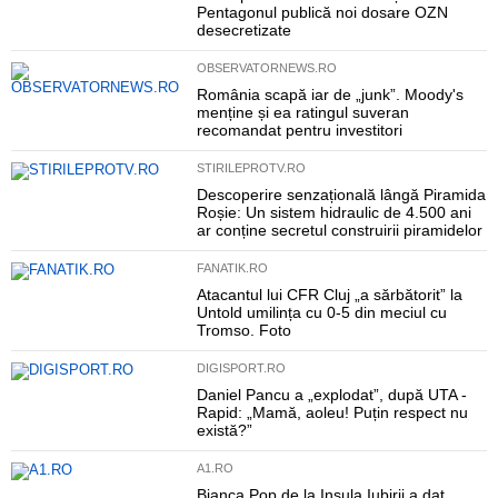
Pentagonul publică noi dosare OZN
desecretizate
OBSERVATORNEWS.RO
România scapă iar de „junk”. Moody's
menține și ea ratingul suveran
recomandat pentru investitori
STIRILEPROTV.RO
Descoperire senzațională lângă Piramida
Roșie: Un sistem hidraulic de 4.500 ani
ar conține secretul construirii piramidelor
FANATIK.RO
Atacantul lui CFR Cluj „a sărbătorit” la
Untold umilința cu 0-5 din meciul cu
Tromso. Foto
DIGISPORT.RO
Daniel Pancu a „explodat”, după UTA -
Rapid: „Mamă, aoleu! Puțin respect nu
există?”
A1.RO
Bianca Pop de la Insula Iubirii a dat