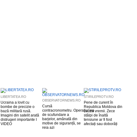
LIBERTATEA.RO
STIRILEPROTV.RO
OBSERVATORNEWS.RO
Ucraina a lovit cu
Pene de curent în
Cursă
bombe de precizie o
Republica Moldova din
contracronometru. Operațiunea
bază militară rusă.
cauza vremii. Zece
de scufundare a
Imagini din satelit arată
stâlpi de înaltă
barjelor, amânată din
distrugeri importante I
tensiune ar fi fost
motive de siguranță, se
VIDEO
afectați sau doborâți
reia azi