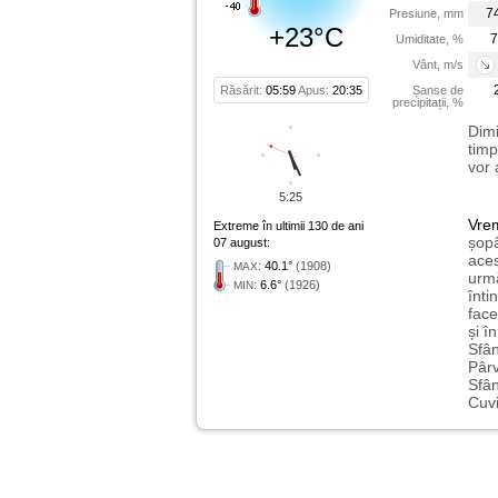
7
Presiune, mm
+23°C
7
Umiditate, %
Vânt, m/s
Răsărit:
05:59
Apus:
20:35
Șanse de
precipitații, %
Dimi
timp
vor 
5:25
Vre
Extreme în ultimii 130 de ani
șopâ
07 august:
aces
:
40.1°
(1908)
MAX
urmă
:
6.6°
(1926)
MIN
înti
face
și î
Sfân
Pârv
Sfân
Cuvi