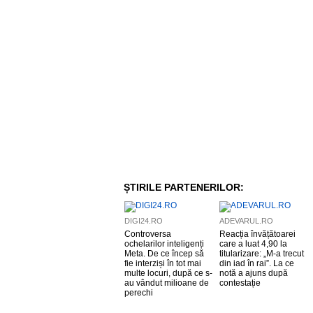
ȘTIRILE PARTENERILOR:
DIGI24.RO
ADEVARUL.RO
Controversa
Reacția învățătoarei
ochelarilor inteligenți
care a luat 4,90 la
Meta. De ce încep să
titularizare: „M-a trecut
fie interziși în tot mai
din iad în rai”. La ce
multe locuri, după ce s-
notă a ajuns după
au vândut milioane de
contestație
perechi