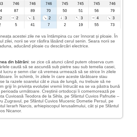
43
746
746
746
745
745
745
746
4
87
89
70
50
51
56
79
2
2
1
2
3
3
4
3
2
5
41
7
2
19
55
73
neața acestei zile ne va întâmpina cu cer înnorat și ploaie. În
ul zilei, norii se vor răsfira lăsând cerul senin. Seara norii se
aduna, aducând ploaie cu descărcări electrice.
mea
din bătrâni:
se zice că atunci când putem observa cum
rlele caută să se ascundă sub pietre sau sub temelia casei,
t lucru e semn clar că vremea urmează să se strice în zilele
toare. În schimb, în zilele în care aceste târâtoare stau
nse la razele soarelui cât e ziua de lungă, nu trebuie să ne
m griji în privința evoluției vremii întrucât ea se va păstra bună
n perioada următoare. Creștinii ortodocși îi comemorează pe
ta Cuvioasă Teodora de la Sihla, pe Sfântul Cuvios Pafnutie –
u Zugravul, pe Sfântul Cuvios Mucenic Dometie Persul, pe
tul Ierarh Narcis, arhiepiscopul Ierusalimului, cât și pe Sfântul
os Nicanor.