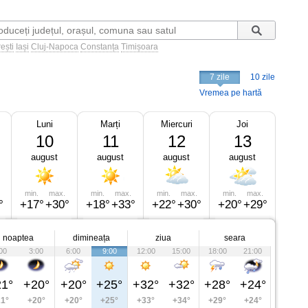
ești
Iași
Cluj-Napoca
Constanța
Timișoara
7 zile
10 zile
Vremea pe hartă
Luni
Marți
Miercuri
Joi
10
11
12
13
august
august
august
august
min.
max.
min.
max.
min.
max.
min.
max.
°
+17°
+30°
+18°
+33°
+22°
+30°
+20°
+29°
noaptea
dimineața
ziua
seara
00
3:00
6:00
9:00
12:00
15:00
18:00
21:00
1°
+20°
+20°
+25°
+32°
+32°
+28°
+24°
1°
+20°
+20°
+25°
+33°
+34°
+29°
+24°