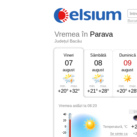
Bucur
Vremea în
Parava
Județul Bacău
Vineri
Sâmbătă
Duminică
07
08
09
august
august
august
min.
max.
min.
max.
min.
max.
+20°
+32°
+21°
+28°
+20°
+28
Vremea astăzi la 08:20
0:
+2
Temperatură, °C
+2
Se simte ca