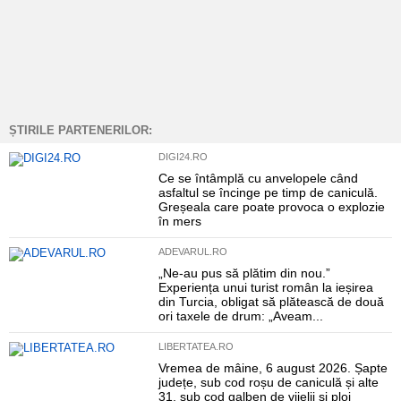
ȘTIRILE PARTENERILOR:
DIGI24.RO
Ce se întâmplă cu anvelopele când
asfaltul se încinge pe timp de caniculă.
Greșeala care poate provoca o explozie
în mers
ADEVARUL.RO
„Ne-au pus să plătim din nou.”
Experiența unui turist român la ieșirea
din Turcia, obligat să plătească de două
ori taxele de drum: „Aveam...
LIBERTATEA.RO
Vremea de mâine, 6 august 2026. Șapte
județe, sub cod roșu de caniculă și alte
31, sub cod galben de vijelii și ploi