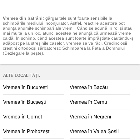
Vremea
din bătrâni:
gărgărițele sunt foarte sensibile la
schimbările mediului înconjurător. Astfel, reacțiile acestora pot
anunța anumite schimbări ale vremii. Când se adună în roi și stau
mai multe la un loc, atunci acestea ne anunță că urmează vreme
caldă. În schimb, când acestea sunt foarte împrăștiate căutându-și
adăpost pe la streșinile caselor, vremea se va răci. Credincioșii
creștini ortodocși sărbătoresc Schimbarea la Față a Domnului
(Dezlegare la pește).
ALTE LOCALITĂȚI:
Vremea în București
Vremea în Bacău
Vremea în Bucșești
Vremea în Cernu
Vremea în Cornet
Vremea în Negreni
Vremea în Prohozești
Vremea în Valea Șoșii