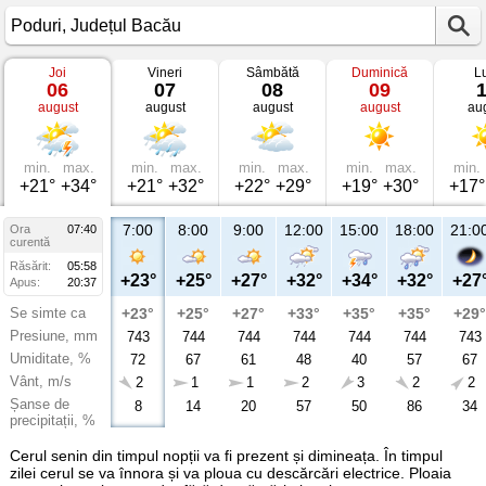
Joi
Vineri
Sâmbătă
Duminică
L
Vremea
06
07
08
09
în
august
august
august
august
au
Poduri
Județul
Bacău
min.
max.
min.
max.
min.
max.
min.
max.
min.
+21°
+34°
+21°
+32°
+22°
+29°
+19°
+30°
+17°
7:00
8:00
9:00
12:00
15:00
18:00
21:0
Ora
07:40
curentă
Răsărit:
05:58
+23°
+25°
+27°
+32°
+34°
+32°
+27
Apus:
20:37
Se simte ca
+23°
+25°
+27°
+33°
+35°
+35°
+29°
Presiune, mm
743
744
744
744
744
744
743
Umiditate, %
72
67
61
48
40
57
67
Vânt, m/s
2
1
1
2
3
2
2
Șanse de
8
14
20
57
50
86
34
precipitații, %
Cerul senin din timpul nopții va fi prezent și dimineața. În timpul
zilei cerul se va înnora și va ploua cu descărcări electrice. Ploaia