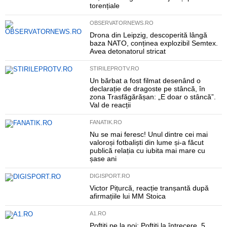
torențiale
OBSERVATORNEWS.RO
Drona din Leipzig, descoperită lângă
baza NATO, conținea explozibil Semtex.
Avea detonatorul stricat
STIRILEPROTV.RO
Un bărbat a fost filmat desenând o
declarație de dragoste pe stâncă, în
zona Trasfăgărășan: „E doar o stâncă”.
Val de reacții
FANATIK.RO
Nu se mai feresc! Unul dintre cei mai
valoroși fotbaliști din lume și-a făcut
publică relația cu iubita mai mare cu
șase ani
DIGISPORT.RO
Victor Pițurcă, reacție tranșantă după
afirmațiile lui MM Stoica
A1.RO
Poftiți pe la noi: Poftiți la întrecere, 5