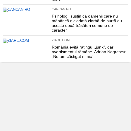
CANCAN.RO
Psihologii susțin că oamenii care nu
mănâncă niciodată ciorbă de burtă au
aceste două trăsături comune de
caracter
ZIARE.COM
România evită ratingul „junk”, dar
avertismentul rămâne. Adrian Negrescu:
„Nu am câștigat nimic”