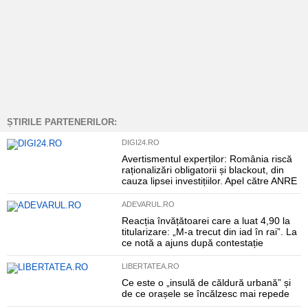
ȘTIRILE PARTENERILOR:
DIGI24.RO
Avertismentul experților: România riscă
raționalizări obligatorii și blackout, din
cauza lipsei investițiilor. Apel către ANRE
ADEVARUL.RO
Reacția învățătoarei care a luat 4,90 la
titularizare: „M-a trecut din iad în rai”. La
ce notă a ajuns după contestație
LIBERTATEA.RO
Ce este o „insulă de căldură urbană” și
de ce orașele se încălzesc mai repede