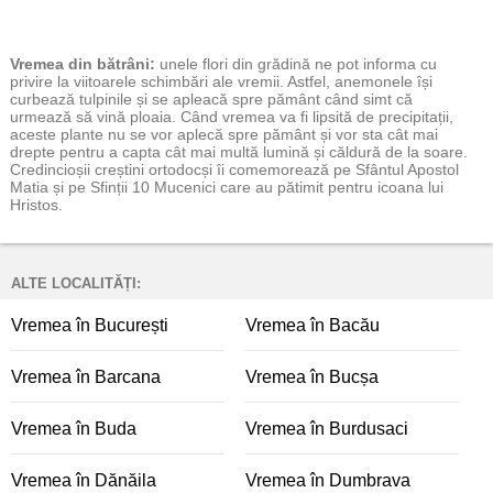
Vremea
din bătrâni:
unele flori din grădină ne pot informa cu
privire la viitoarele schimbări ale vremii. Astfel, anemonele își
curbează tulpinile și se apleacă spre pământ când simt că
urmează să vină ploaia. Când vremea va fi lipsită de precipitații,
aceste plante nu se vor aplecă spre pământ și vor sta cât mai
drepte pentru a capta cât mai multă lumină și căldură de la soare.
Credincioșii creștini ortodocși îi comemorează pe Sfântul Apostol
Matia și pe Sfinții 10 Mucenici care au pătimit pentru icoana lui
Hristos.
ALTE LOCALITĂȚI:
Vremea în București
Vremea în Bacău
Vremea în Barcana
Vremea în Bucșa
Vremea în Buda
Vremea în Burdusaci
Vremea în Dănăila
Vremea în Dumbrava