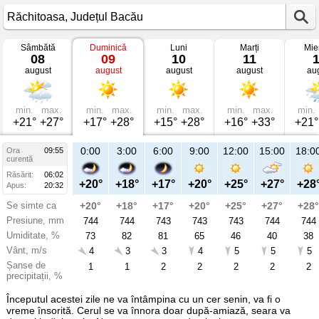
Sâmbătă
Duminică
Luni
Marți
Mie
Vremea
08
09
10
11
în
august
august
august
august
au
Răchitoasa
mâine
Județul
Bacău
min.
max.
min.
max.
min.
max.
min.
max.
min.
+21°
+27°
+17°
+28°
+15°
+28°
+16°
+33°
+21°
21:00
0:00
3:00
6:00
9:00
12:00
15:00
18:0
Ora
09:55
Du
curentă
09
Răsărit:
06:02
aug
+23°
+20°
+18°
+17°
+20°
+25°
+27°
+28
Apus:
20:32
Se simte ca
+23°
+20°
+18°
+17°
+20°
+25°
+27°
+28°
Presiune, mm
744
744
744
743
743
743
744
744
Umiditate, %
65
73
82
81
65
46
40
38
Vânt, m/s
5
4
3
3
4
5
5
5
Șanse de
14
1
1
2
2
2
2
2
precipitații, %
Începutul acestei zile ne va întâmpina cu un cer senin, va fi o
vreme însorită. Cerul se va înnora doar după-amiază, seara va