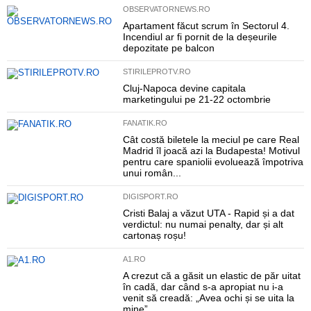
OBSERVATORNEWS.RO
Apartament făcut scrum în Sectorul 4.
Incendiul ar fi pornit de la deșeurile
depozitate pe balcon
STIRILEPROTV.RO
Cluj-Napoca devine capitala
marketingului pe 21-22 octombrie
FANATIK.RO
Cât costă biletele la meciul pe care Real
Madrid îl joacă azi la Budapesta! Motivul
pentru care spaniolii evoluează împotriva
unui român...
DIGISPORT.RO
Cristi Balaj a văzut UTA - Rapid și a dat
verdictul: nu numai penalty, dar și alt
cartonaș roșu!
A1.RO
A crezut că a găsit un elastic de păr uitat
în cadă, dar când s-a apropiat nu i-a
venit să creadă: „Avea ochi și se uita la
mine”