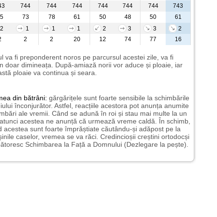
43
744
744
744
744
744
744
743
5
73
78
61
50
48
50
61
2
1
1
1
2
3
3
2
2
2
2
20
12
74
77
16
l va fi preponderent noros pe parcursul acestei zile, va fi
n doar dimineața. După-amiază norii vor aduce și ploaie, iar
stă ploaie va continua și seara.
mea
din bătrâni:
gărgărițele sunt foarte sensibile la schimbările
ului înconjurător. Astfel, reacțiile acestora pot anunța anumite
mbări ale vremii. Când se adună în roi și stau mai multe la un
 atunci acestea ne anunță că urmează vreme caldă. În schimb,
 acestea sunt foarte împrăștiate căutându-și adăpost pe la
șinile caselor, vremea se va răci. Credincioșii creștini ortodocși
ătoresc Schimbarea la Față a Domnului (Dezlegare la pește).