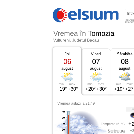
Bucur
Vremea în
Tomozia
Vultureni, Județul Bacău
Joi
Vineri
Sâmbătă
06
07
08
august
august
august
min.
max.
min.
max.
min.
max.
+19°
+30°
+20°
+30°
+19°
+27
Vremea astăzi la 21:49
0:
+2
Temperatură, °C
+2
Se simte ca