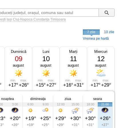
ești
Iași
Cluj-Napoca
Constanța
Timișoara
7 zile
10 zile
Vremea pe hartă
Duminică
Luni
Marți
Miercuri
09
10
11
12
august
august
august
august
min.
max.
min.
max.
min.
max.
min.
max.
°
+17°
+26°
+15°
+27°
+16°
+31°
+17°
+29°
noaptea
dimineața
ziua
seara
00
3:00
6:00
9:00
12:00
15:00
18:00
21:00
3°
+20°
+19°
+25°
+29°
+30°
+30°
+26°
3°
+20°
+19°
+25°
+29°
+31°
+31°
+27°