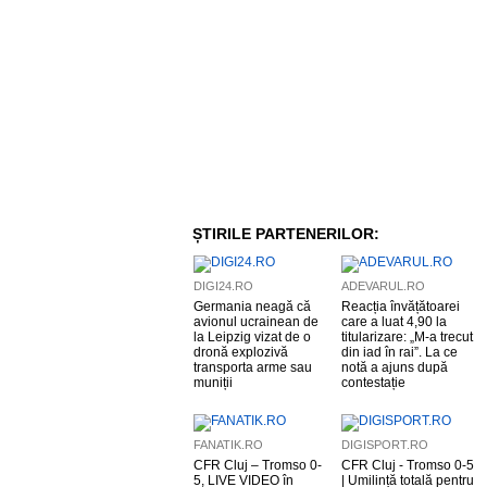
ȘTIRILE PARTENERILOR:
DIGI24.RO
ADEVARUL.RO
Germania neagă că
Reacția învățătoarei
avionul ucrainean de
care a luat 4,90 la
la Leipzig vizat de o
titularizare: „M-a trecut
dronă explozivă
din iad în rai”. La ce
transporta arme sau
notă a ajuns după
muniții
contestație
FANATIK.RO
DIGISPORT.RO
CFR Cluj – Tromso 0-
CFR Cluj - Tromso 0-5
5, LIVE VIDEO în
| Umilință totală pentru