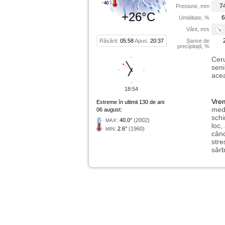
7
Presiune, mm
+26°C
6
Umiditate, %
Vânt, m/s
Răsărit:
05:58
Apus:
20:37
Șanse de
precipitații, %
Ceru
seni
acea
18:54
Vre
Extreme în ultimii 130 de ani
medi
06 august:
schi
:
40.0°
(2002)
MAX
loc,
:
2.6°
(1960)
MIN
când
stre
sărb