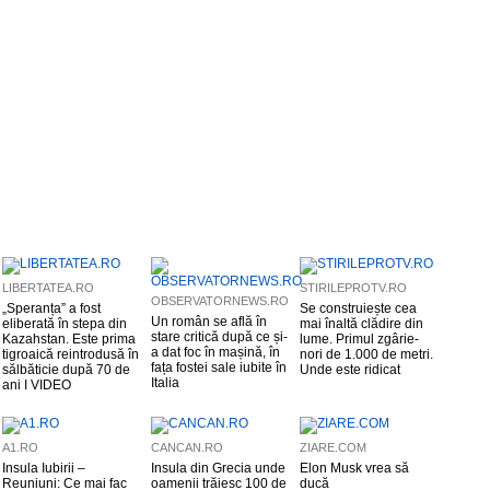
LIBERTATEA.RO
STIRILEPROTV.RO
OBSERVATORNEWS.RO
„Speranța” a fost
Se construiește cea
Un român se află în
eliberată în stepa din
mai înaltă clădire din
stare critică după ce și-
Kazahstan. Este prima
lume. Primul zgârie-
a dat foc în mașină, în
tigroaică reintrodusă în
nori de 1.000 de metri.
fața fostei sale iubite în
sălbăticie după 70 de
Unde este ridicat
Italia
ani I VIDEO
A1.RO
CANCAN.RO
ZIARE.COM
Insula Iubirii –
Insula din Grecia unde
Elon Musk vrea să
Reuniuni: Ce mai fac
oamenii trăiesc 100 de
ducă