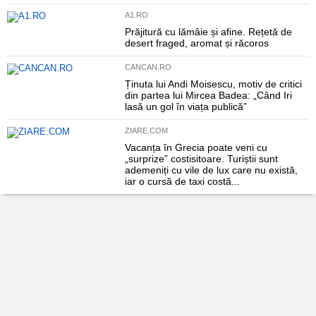
A1.RO
Prăjitură cu lămâie și afine. Rețetă de
desert fraged, aromat și răcoros
CANCAN.RO
Ținuta lui Andi Moisescu, motiv de critici
din partea lui Mircea Badea: „Când Iri
lasă un gol în viața publică”
ZIARE.COM
Vacanța în Grecia poate veni cu
„surprize” costisitoare. Turiștii sunt
ademeniți cu vile de lux care nu există,
iar o cursă de taxi costă...