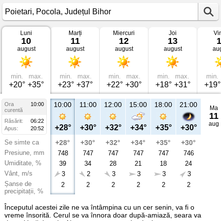
Luni
Marți
Miercuri
Joi
Vi
Vremea
10
11
12
13
în
august
august
august
august
au
Poietari
Pocola,
Județul
Bihor
min.
max.
min.
max.
min.
max.
min.
max.
min.
+20°
+35°
+23°
+37°
+22°
+30°
+18°
+31°
+19°
10:00
11:00
12:00
15:00
18:00
21:00
Ora
10:00
Ma
curentă
11
Răsărit:
06:22
aug
+28°
+30°
+32°
+34°
+35°
+30°
Apus:
20:52
Se simte ca
+28°
+30°
+32°
+34°
+35°
+30°
Presiune, mm
748
747
747
747
747
746
Umiditate, %
39
34
28
21
18
24
Vânt, m/s
3
2
3
3
3
3
Șanse de
2
2
2
2
2
2
precipitații, %
Începutul acestei zile ne va întâmpina cu un cer senin, va fi o
vreme însorită. Cerul se va înnora doar după-amiază, seara va