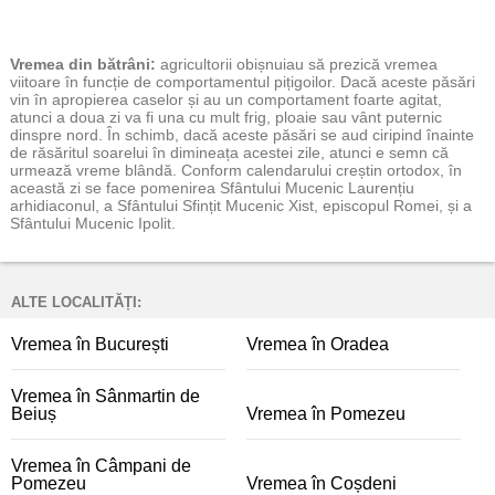
Vremea
din bătrâni:
agricultorii obișnuiau să prezică vremea
viitoare în funcție de comportamentul pițigoilor. Dacă aceste păsări
vin în apropierea caselor și au un comportament foarte agitat,
atunci a doua zi va fi una cu mult frig, ploaie sau vânt puternic
dinspre nord. În schimb, dacă aceste păsări se aud ciripind înainte
de răsăritul soarelui în dimineața acestei zile, atunci e semn că
urmează vreme blândă. Conform calendarului creștin ortodox, în
această zi se face pomenirea Sfântului Mucenic Laurențiu
arhidiaconul, a Sfântului Sfințit Mucenic Xist, episcopul Romei, și a
Sfântului Mucenic Ipolit.
ALTE LOCALITĂȚI:
Vremea în București
Vremea în Oradea
Vremea în Sânmartin de
Beiuș
Vremea în Pomezeu
Vremea în Câmpani de
Pomezeu
Vremea în Coșdeni