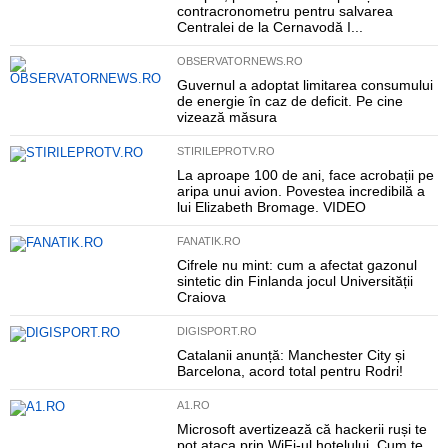
contracronometru pentru salvarea
Centralei de la Cernavodă I...
OBSERVATORNEWS.RO
Guvernul a adoptat limitarea consumului
de energie în caz de deficit. Pe cine
vizează măsura
STIRILEPROTV.RO
La aproape 100 de ani, face acrobații pe
aripa unui avion. Povestea incredibilă a
lui Elizabeth Bromage. VIDEO
FANATIK.RO
Cifrele nu mint: cum a afectat gazonul
sintetic din Finlanda jocul Universității
Craiova
DIGISPORT.RO
Catalanii anunță: Manchester City și
Barcelona, acord total pentru Rodri!
A1.RO
Microsoft avertizează că hackerii ruși te
pot ataca prin WiFi-ul hotelului. Cum te