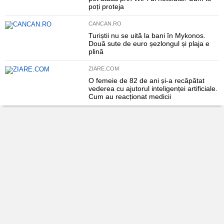
poți proteja
CANCAN.RO
Turiștii nu se uită la bani în Mykonos.
Două sute de euro șezlongul și plaja e
plină
ZIARE.COM
O femeie de 82 de ani și-a recăpătat
vederea cu ajutorul inteligenței artificiale.
Cum au reacționat medicii