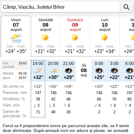
Vineri
Sâmbătă
Duminică
Luni
Ma
Vremea
07
08
09
10
în
august
august
august
august
au
Câmp
Vașcău,
Județul
Bihor
min.
max.
min.
max.
min.
max.
min.
max.
min.
+24°
+35°
+21°
+32°
+21°
+32°
+22°
+34°
+24°
19:00
20:00
21:00
0:00
3:00
6:00
Ora
19:02
Sâ
curentă
08
Răsărit:
06:18
aug
+32°
+30°
+29°
+25°
+22°
+21
Apus:
20:57
Se simte ca
+32°
+30°
+29°
+25°
+22°
+21°
Presiune, mm
747
746
746
746
746
747
Umiditate, %
39
42
46
66
76
80
Vânt, m/s
3
3
6
4
4
4
Șanse de
71
48
26
2
2
2
precipitații, %
Cerul va fi preponderent noros pe parcursul acestei zile, va fi senin
doar dimineața. După-amiază norii vor aduce și ploaie, iar această