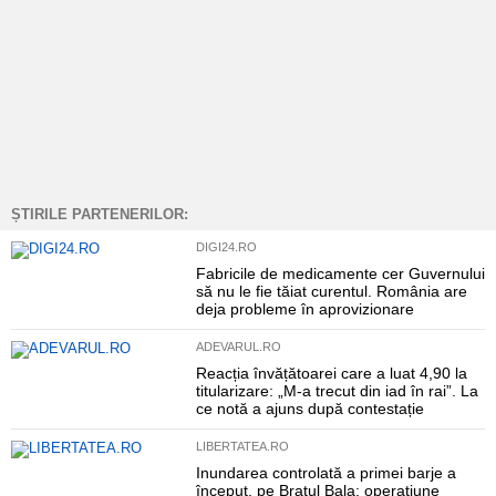
ȘTIRILE PARTENERILOR:
DIGI24.RO
Fabricile de medicamente cer Guvernului
să nu le fie tăiat curentul. România are
deja probleme în aprovizionare
ADEVARUL.RO
Reacția învățătoarei care a luat 4,90 la
titularizare: „M-a trecut din iad în rai”. La
ce notă a ajuns după contestație
LIBERTATEA.RO
Inundarea controlată a primei barje a
început, pe Brațul Bala: operațiune