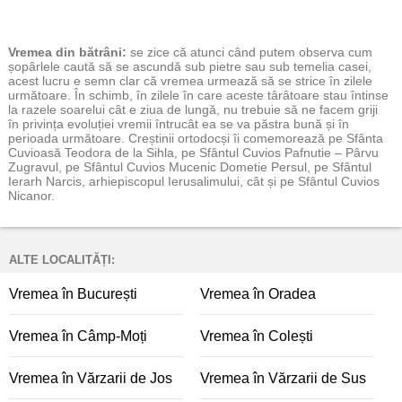
Vremea
din bătrâni:
se zice că atunci când putem observa cum
șopârlele caută să se ascundă sub pietre sau sub temelia casei,
acest lucru e semn clar că vremea urmează să se strice în zilele
următoare. În schimb, în zilele în care aceste târâtoare stau întinse
la razele soarelui cât e ziua de lungă, nu trebuie să ne facem griji
în privința evoluției vremii întrucât ea se va păstra bună și în
perioada următoare. Creștinii ortodocși îi comemorează pe Sfânta
Cuvioasă Teodora de la Sihla, pe Sfântul Cuvios Pafnutie – Pârvu
Zugravul, pe Sfântul Cuvios Mucenic Dometie Persul, pe Sfântul
Ierarh Narcis, arhiepiscopul Ierusalimului, cât și pe Sfântul Cuvios
Nicanor.
ALTE LOCALITĂȚI:
Vremea în București
Vremea în Oradea
Vremea în Câmp-Moți
Vremea în Colești
Vremea în Vărzarii de Jos
Vremea în Vărzarii de Sus