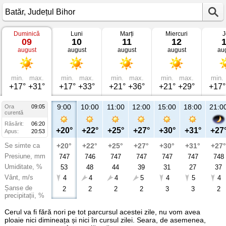
Duminică
Luni
Marți
Miercuri
J
Vremea
09
10
11
12
în
august
august
august
august
au
Batăr
Județul
Bihor
min.
max.
min.
max.
min.
max.
min.
max.
min.
+17°
+31°
+17°
+33°
+21°
+36°
+21°
+29°
+17°
9:00
10:00
11:00
12:00
15:00
18:00
21:0
Ora
09:05
curentă
Răsărit:
06:20
+20°
+22°
+25°
+27°
+30°
+31°
+27
Apus:
20:53
Se simte ca
+20°
+22°
+25°
+27°
+30°
+31°
+27°
Presiune, mm
747
746
747
747
747
747
748
Umiditate, %
53
48
44
39
31
27
37
Vânt, m/s
4
4
4
5
4
5
4
Șanse de
2
2
2
2
3
3
2
precipitații, %
Cerul va fi fără nori pe tot parcursul acestei zile, nu vom avea
ploaie nici dimineața și nici în cursul zilei. Seara, de asemenea,