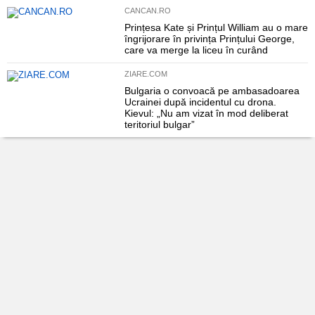
CANCAN.RO
Prințesa Kate și Prințul William au o mare
îngrijorare în privința Prințului George,
care va merge la liceu în curând
ZIARE.COM
Bulgaria o convoacă pe ambasadoarea
Ucrainei după incidentul cu drona.
Kievul: „Nu am vizat în mod deliberat
teritoriul bulgar”