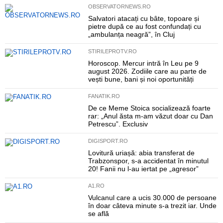
OBSERVATORNEWS.RO
Salvatori atacați cu bâte, topoare și
pietre după ce au fost confundați cu
„ambulanța neagră”, în Cluj
STIRILEPROTV.RO
Horoscop. Mercur intră în Leu pe 9
august 2026. Zodiile care au parte de
vești bune, bani și noi oportunități
FANATIK.RO
De ce Meme Stoica socializează foarte
rar: „Anul ăsta m-am văzut doar cu Dan
Petrescu”. Exclusiv
DIGISPORT.RO
Lovitură uriașă: abia transferat de
Trabzonspor, s-a accidentat în minutul
20! Fanii nu l-au iertat pe „agresor”
A1.RO
Vulcanul care a ucis 30.000 de persoane
în doar câteva minute s-a trezit iar. Unde
se află