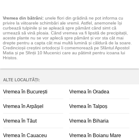
Vremea
din bătrâni:
unele flori din grădină ne pot informa cu
privire la viitoarele schimbări ale vremii. Astfel, anemonele își
curbează tulpinile și se apleacă spre pământ când simt că
urmează să vină ploaia. Când vremea va fi lipsită de precipitații,
aceste plante nu se vor aplecă spre pământ și vor sta cât mai
drepte pentru a capta cât mai multă lumină și căldură de la soare.
Credincioșii creștini ortodocși îi comemorează pe Sfântul Apostol
Matia și pe Sfinții 10 Mucenici care au pătimit pentru icoana lui
Hristos.
ALTE LOCALITĂȚI:
Vremea în București
Vremea în Oradea
Vremea în Arpășel
Vremea în Talpoș
Vremea în Tăut
Vremea în Biharia
Vremea în Cauaceu
Vremea în Boianu Mare