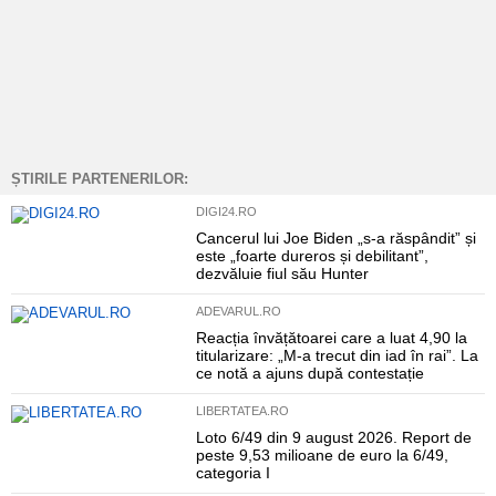
ȘTIRILE PARTENERILOR:
DIGI24.RO
Cancerul lui Joe Biden „s-a răspândit” și
este „foarte dureros și debilitant”,
dezvăluie fiul său Hunter
ADEVARUL.RO
Reacția învățătoarei care a luat 4,90 la
titularizare: „M-a trecut din iad în rai”. La
ce notă a ajuns după contestație
LIBERTATEA.RO
Loto 6/49 din 9 august 2026. Report de
peste 9,53 milioane de euro la 6/49,
categoria I