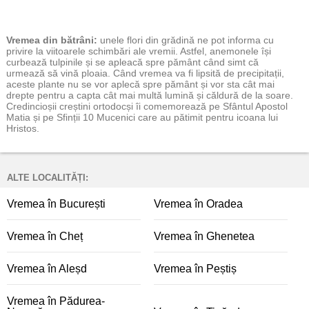
Vremea
din bătrâni:
unele flori din grădină ne pot informa cu
privire la viitoarele schimbări ale vremii. Astfel, anemonele își
curbează tulpinile și se apleacă spre pământ când simt că
urmează să vină ploaia. Când vremea va fi lipsită de precipitații,
aceste plante nu se vor aplecă spre pământ și vor sta cât mai
drepte pentru a capta cât mai multă lumină și căldură de la soare.
Credincioșii creștini ortodocși îi comemorează pe Sfântul Apostol
Matia și pe Sfinții 10 Mucenici care au pătimit pentru icoana lui
Hristos.
ALTE LOCALITĂȚI:
Vremea în București
Vremea în Oradea
Vremea în Cheț
Vremea în Ghenetea
Vremea în Aleșd
Vremea în Peștiș
Vremea în Pădurea-