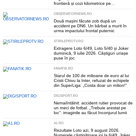
frontieră și cozi kilometrice pe...
OBSERVATORNEWS.RO
Două mașini făcute zob după un
accident pe DN6. Un bărbat a murit în
urma impactului frontal puternic
STIRILEPROTV.RO
Extragere Loto 6/49, Loto 5/40 și Joker
duminică, 9 iulie 2026. Câștiguri uriașe
puse în joc
FANATIK.RO
Starul de 100 de milioane de euro al lui
Cristi Chivu la Inter, refuzat de echipele
din SuperLiga: „Costa doar un milion!”
DIGISPORT.RO
Nemaiîntâlnit: accident rutier provocat de
un meci de fotbal. „Trebuie arestat pe
loc”: imaginile au făcut înconjurul lumii
A1.RO
Rezultate Loto azi, 9 august 2026.
Numerele câștigătoare joi la 6/49, Joker,