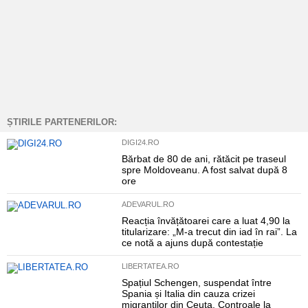
ȘTIRILE PARTENERILOR:
DIGI24.RO
Bărbat de 80 de ani, rătăcit pe traseul
spre Moldoveanu. A fost salvat după 8
ore
ADEVARUL.RO
Reacția învățătoarei care a luat 4,90 la
titularizare: „M-a trecut din iad în rai”. La
ce notă a ajuns după contestație
LIBERTATEA.RO
Spațiul Schengen, suspendat între
Spania și Italia din cauza crizei
migranților din Ceuta. Controale la