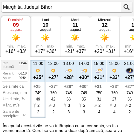
Duminică
Luni
Marți
Miercuri
J
Vremea
09
10
11
12
în
august
august
august
august
au
Marghita
Județul
Bihor
min.
max.
min.
max.
min.
max.
min.
max.
min.
+16°
+33°
+17°
+36°
+21°
+37°
+20°
+31°
+16°
11:00
12:00
13:00
14:00
15:00
18:00
21:0
Ora
11:44
curentă
Răsărit:
06:18
+25°
+27°
+28°
+30°
+31°
+33°
+27
Apus:
20:54
Se simte ca
+25°
+27°
+28°
+30°
+31°
+33°
+27°
Presiune, mm
749
750
748
749
750
750
749
Umiditate, %
49
42
38
35
31
27
36
Vânt, m/s
2
3
3
2
2
3
2
Șanse de
2
2
3
3
4
4
2
precipitații, %
Începutul acestei zile ne va întâmpina cu un cer senin, va fi o
vreme însorită. Cerul se va înnora doar după-amiază, seara va