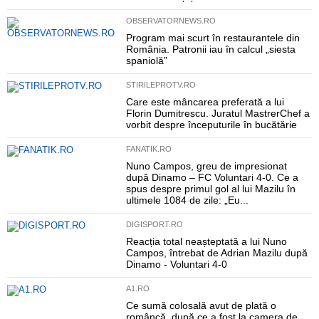
OBSERVATORNEWS.RO
Program mai scurt în restaurantele din
România. Patronii iau în calcul „siesta
spaniolă”
STIRILEPROTV.RO
Care este mâncarea preferată a lui
Florin Dumitrescu. Juratul MastrerChef a
vorbit despre începuturile în bucătărie
FANATIK.RO
Nuno Campos, greu de impresionat
după Dinamo – FC Voluntari 4-0. Ce a
spus despre primul gol al lui Mazilu în
ultimele 1084 de zile: „Eu...
DIGISPORT.RO
Reacția total neașteptată a lui Nuno
Campos, întrebat de Adrian Mazilu după
Dinamo - Voluntari 4-0
A1.RO
Ce sumă colosală avut de plată o
româncă, după ce a fost la camera de