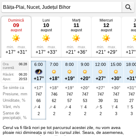
Duminică
Luni
Marți
Miercuri
J
Vremea
09
10
11
12
în
august
august
august
august
au
Băița-
Plai
Nucet,
Județul
Bihor
min.
max.
min.
max.
min.
max.
min.
max.
min.
+17°
+31°
+17°
+33°
+21°
+36°
+21°
+29°
+17°
6:00
7:00
8:00
9:00
12:00
15:00
18:0
Ora
06:28
curentă
Răsărit:
06:20
+17°
+18°
+19°
+20°
+27°
+30°
+31
Apus:
20:53
Se simte ca
+17°
+18°
+19°
+20°
+27°
+30°
+31°
Presiune, mm
747
746
747
747
747
747
747
Umiditate, %
66
62
57
53
39
31
27
Vânt, m/s
4
4
4
4
5
4
5
Șanse de
2
2
2
2
2
3
3
precipitații, %
Cerul va fi fără nori pe tot parcursul acestei zile, nu vom avea
ploaie nici dimineața și nici în cursul zilei. Seara, de asemenea,