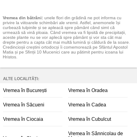
Vremea
din bătrâni:
unele flori din grădină ne pot informa cu
privire la viitoarele schimbări ale vremii. Astfel, anemonele își
curbează tulpinile și se apleacă spre pământ când simt că
urmează să vină ploaia. Când vremea va fi lipsită de precipitații,
aceste plante nu se vor aplecă spre pământ și vor sta cât mai
drepte pentru a capta cât mai multă lumină și căldură de la soare.
Credincioșii creștini ortodocși îi comemorează pe Sfântul Apostol
Matia și pe Sfinții 10 Mucenici care au pătimit pentru icoana lui
Hristos.
ALTE LOCALITĂȚI:
Vremea în București
Vremea în Oradea
Vremea în Săcueni
Vremea în Cadea
Vremea în Ciocaia
Vremea în Cubulcut
Vremea în Sânnicolau de