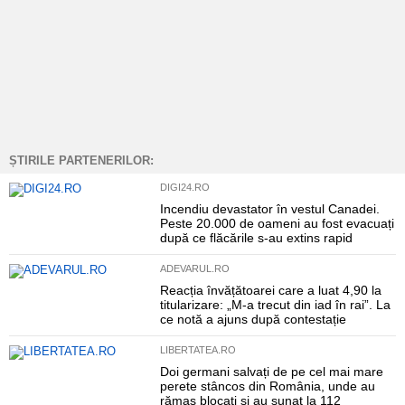
ȘTIRILE PARTENERILOR:
DIGI24.RO
Incendiu devastator în vestul Canadei.
Peste 20.000 de oameni au fost evacuați
după ce flăcările s-au extins rapid
ADEVARUL.RO
Reacția învățătoarei care a luat 4,90 la
titularizare: „M-a trecut din iad în rai”. La
ce notă a ajuns după contestație
LIBERTATEA.RO
Doi germani salvați de pe cel mai mare
perete stâncos din România, unde au
rămas blocați și au sunat la 112