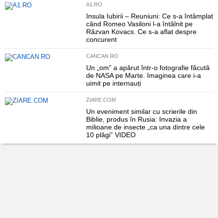
A1.RO
Insula Iubirii – Reuniuni: Ce s-a întâmplat
când Romeo Vasiloni l-a întâlnit pe
Răzvan Kovacs. Ce s-a aflat despre
concurent
CANCAN.RO
Un „om” a apărut într-o fotografie făcută
de NASA pe Marte. Imaginea care i-a
uimit pe internauți
ZIARE.COM
Un eveniment similar cu scrierile din
Biblie, produs în Rusia: Invazia a
milioane de insecte „ca una dintre cele
10 plăgi” VIDEO