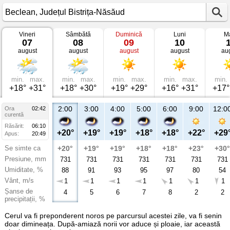
Vineri
Sâmbătă
Duminică
Luni
Ma
Vremea
07
08
09
10
în
august
august
august
august
au
Beclean
Județul
Bistrița-
Năsăud
min.
max.
min.
max.
min.
max.
min.
max.
min.
+18°
+31°
+18°
+30°
+19°
+29°
+16°
+31°
+17°
2:00
3:00
4:00
5:00
6:00
9:00
12:0
Ora
02:42
curentă
Răsărit:
06:10
+20°
+19°
+19°
+18°
+18°
+22°
+29
Apus:
20:49
Se simte ca
+20°
+19°
+19°
+18°
+18°
+23°
+30°
Presiune, mm
731
731
731
731
731
731
731
Umiditate, %
88
91
93
95
97
80
54
Vânt, m/s
1
1
1
1
1
1
1
Șanse de
4
5
6
7
8
2
2
precipitații, %
Cerul va fi preponderent noros pe parcursul acestei zile, va fi senin
doar dimineața. După-amiază norii vor aduce și ploaie, iar această