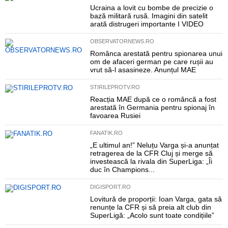
Ucraina a lovit cu bombe de precizie o
bază militară rusă. Imagini din satelit
arată distrugeri importante I VIDEO
OBSERVATORNEWS.RO
Românca arestată pentru spionarea unui
om de afaceri german pe care rușii au
vrut să-l asasineze. Anunțul MAE
STIRILEPROTV.RO
Reacția MAE după ce o româncă a fost
arestată în Germania pentru spionaj în
favoarea Rusiei
FANATIK.RO
„E ultimul an!” Neluțu Varga și-a anunțat
retragerea de la CFR Cluj și merge să
investească la rivala din SuperLiga: „Îi
duc în Champions...
DIGISPORT.RO
Lovitură de proporții: Ioan Varga, gata să
renunțe la CFR și să preia alt club din
SuperLigă: „Acolo sunt toate condițiile”