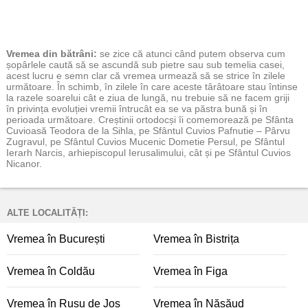
Vremea
din bătrâni:
se zice că atunci când putem observa cum
șopârlele caută să se ascundă sub pietre sau sub temelia casei,
acest lucru e semn clar că vremea urmează să se strice în zilele
următoare. În schimb, în zilele în care aceste târâtoare stau întinse
la razele soarelui cât e ziua de lungă, nu trebuie să ne facem griji
în privința evoluției vremii întrucât ea se va păstra bună și în
perioada următoare. Creștinii ortodocși îi comemorează pe Sfânta
Cuvioasă Teodora de la Sihla, pe Sfântul Cuvios Pafnutie – Pârvu
Zugravul, pe Sfântul Cuvios Mucenic Dometie Persul, pe Sfântul
Ierarh Narcis, arhiepiscopul Ierusalimului, cât și pe Sfântul Cuvios
Nicanor.
ALTE LOCALITĂȚI:
Vremea în București
Vremea în Bistrița
Vremea în Coldău
Vremea în Figa
Vremea în Rusu de Jos
Vremea în Năsăud