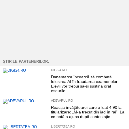
ȘTIRILE PARTENERILOR:
DIGI24.RO
Danemarca încearcă să combată
folosirea AI în fraudarea examenelor.
Elevii vor trebui să-și susțină oral
eseurile
ADEVARUL.RO
Reacția învățătoarei care a luat 4,90 la
titularizare: „M-a trecut din iad în rai”. La
ce notă a ajuns după contestație
LIBERTATEA.RO