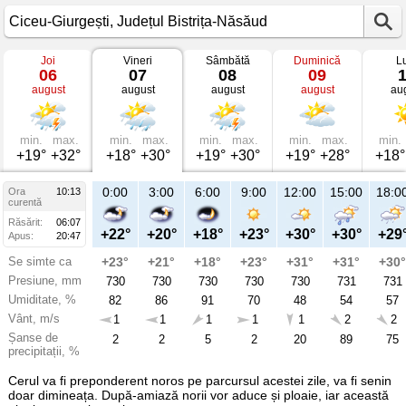
Joi
Vineri
Sâmbătă
Duminică
L
Vremea
06
07
08
09
în
august
august
august
august
au
Ciceu-
Giurgești
mâine
Județul
Bistrița-
min.
max.
min.
max.
min.
max.
min.
max.
min.
Năsăud
+19°
+32°
+18°
+30°
+19°
+30°
+19°
+28°
+18°
21:00
0:00
3:00
6:00
9:00
12:00
15:00
18:0
Ora
10:13
Vi
curentă
07
Răsărit:
06:07
aug
+27°
+22°
+20°
+18°
+23°
+30°
+30°
+29
Apus:
20:47
Se simte ca
+28°
+23°
+21°
+18°
+23°
+31°
+31°
+30°
Presiune, mm
730
730
730
730
730
730
731
731
Umiditate, %
59
82
86
91
70
48
54
57
Vânt, m/s
1
1
1
1
1
1
2
2
Șanse de
10
2
2
5
2
20
89
75
precipitații, %
Cerul va fi preponderent noros pe parcursul acestei zile, va fi senin
doar dimineața. După-amiază norii vor aduce și ploaie, iar această