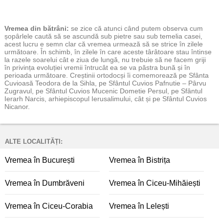
Vremea
din bătrâni:
se zice că atunci când putem observa cum
șopârlele caută să se ascundă sub pietre sau sub temelia casei,
acest lucru e semn clar că vremea urmează să se strice în zilele
următoare. În schimb, în zilele în care aceste târâtoare stau întinse
la razele soarelui cât e ziua de lungă, nu trebuie să ne facem griji
în privința evoluției vremii întrucât ea se va păstra bună și în
perioada următoare. Creștinii ortodocși îi comemorează pe Sfânta
Cuvioasă Teodora de la Sihla, pe Sfântul Cuvios Pafnutie – Pârvu
Zugravul, pe Sfântul Cuvios Mucenic Dometie Persul, pe Sfântul
Ierarh Narcis, arhiepiscopul Ierusalimului, cât și pe Sfântul Cuvios
Nicanor.
ALTE LOCALITĂȚI:
Vremea în București
Vremea în Bistrița
Vremea în Dumbrăveni
Vremea în Ciceu-Mihăiești
Vremea în Ciceu-Corabia
Vremea în Lelești