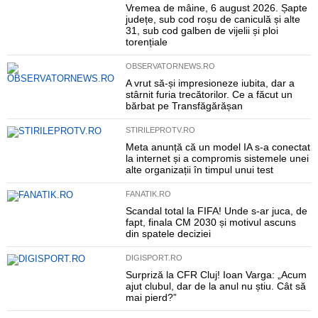
Vremea de mâine, 6 august 2026. Șapte
județe, sub cod roșu de caniculă și alte
31, sub cod galben de vijelii și ploi
torențiale
OBSERVATORNEWS.RO
A vrut să-și impresioneze iubita, dar a
stârnit furia trecătorilor. Ce a făcut un
bărbat pe Transfăgărășan
STIRILEPROTV.RO
Meta anunță că un model IA s-a conectat
la internet și a compromis sistemele unei
alte organizații în timpul unui test
FANATIK.RO
Scandal total la FIFA! Unde s-ar juca, de
fapt, finala CM 2030 și motivul ascuns
din spatele deciziei
DIGISPORT.RO
Surpriză la CFR Cluj! Ioan Varga: „Acum
ajut clubul, dar de la anul nu știu. Cât să
mai pierd?”