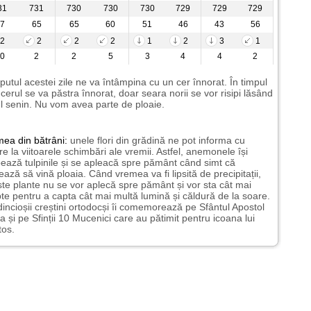
31
731
730
730
730
729
729
729
7
65
65
60
51
46
43
56
2
2
2
2
1
2
3
1
0
2
2
5
3
4
4
2
putul acestei zile ne va întâmpina cu un cer înnorat. În timpul
i cerul se va păstra înnorat, doar seara norii se vor risipi lăsând
l senin. Nu vom avea parte de ploaie.
mea
din bătrâni:
unele flori din grădină ne pot informa cu
ire la viitoarele schimbări ale vremii. Astfel, anemonele își
ează tulpinile și se apleacă spre pământ când simt că
ază să vină ploaia. Când vremea va fi lipsită de precipitații,
te plante nu se vor aplecă spre pământ și vor sta cât mai
te pentru a capta cât mai multă lumină și căldură de la soare.
incioșii creștini ortodocși îi comemorează pe Sfântul Apostol
a și pe Sfinții 10 Mucenici care au pătimit pentru icoana lui
tos.