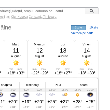
ești
Iași
Cluj-Napoca
Constanța
Timișoara
âine
7 zile
10 zile
Vremea pe hartă
Marți
Miercuri
Joi
Vineri
11
12
13
14
august
august
august
august
min.
max.
min.
max.
min.
max.
min.
max.
°
+18°
+33°
+22°
+29°
+18°
+27°
+18°
+30°
noaptea
dimineața
ziua
seara
00
3:00
6:00
9:00
12:00
15:00
18:00
21:00
1°
+20°
+19°
+20°
+25°
+27°
+28°
+25°
1°
+20°
+19°
+20°
+25°
+27°
+28°
+25°