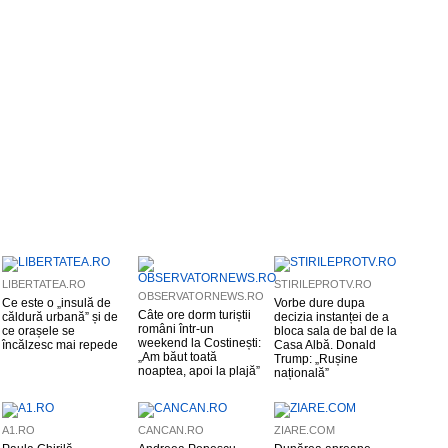
LIBERTATEA.RO
STIRILEPROTV.RO
OBSERVATORNEWS.RO
Ce este o „insulă de
Vorbe dure dupa
Câte ore dorm turiștii
căldură urbană” și de
decizia instanței de a
români într-un
ce orașele se
bloca sala de bal de la
weekend la Costinești:
încălzesc mai repede
Casa Albă. Donald
„Am băut toată
Trump: „Rușine
noaptea, apoi la plajă”
națională”
A1.RO
CANCAN.RO
ZIARE.COM