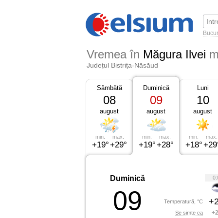
Bucur
Vremea în
Măgura Ilvei
m
Județul Bistrița-Năsăud
Sâmbătă
Duminică
Luni
08
09
10
august
august
august
min.
max.
min.
max.
min.
max.
+19°
+29°
+19°
+28°
+18°
+29
Duminică
0:
09
+2
Temperatură, °C
+2
Se simte ca