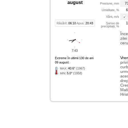
august
7
Presiune, mm
6
Umiditate, %
Vânt, m/s
1
Răsărit:
06:10
Apus:
20:43
Șanse de
precipitații, %
Înce
zile
ceru
7:43
Vre
Extreme în ultimii 130 de ani
priv
09 august:
curb
:
40.6°
(1967)
MAX
urme
:
5.0°
(1958)
MIN
aces
drep
Cred
Mati
Hris