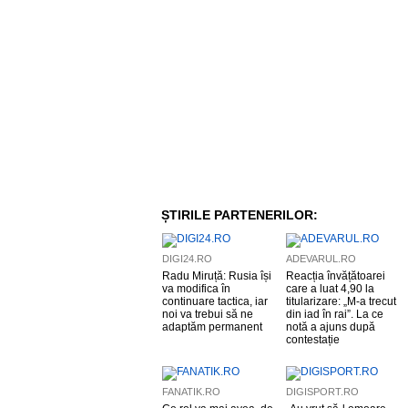
ȘTIRILE PARTENERILOR:
DIGI24.RO
ADEVARUL.RO
Radu Miruță: Rusia își
Reacția învățătoarei
va modifica în
care a luat 4,90 la
continuare tactica, iar
titularizare: „M-a trecut
noi va trebui să ne
din iad în rai”. La ce
adaptăm permanent
notă a ajuns după
contestație
FANATIK.RO
DIGISPORT.RO