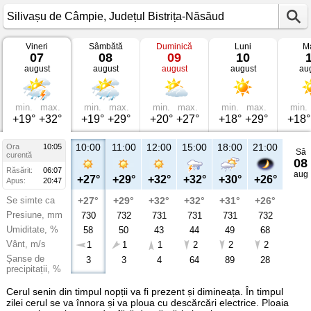
Vineri
Sâmbătă
Duminică
Luni
Ma
Vremea
07
08
09
10
în
august
august
august
august
au
Silivașu
de
Câmpie
Județul
Bistrița-
min.
max.
min.
max.
min.
max.
min.
max.
min.
Năsăud
+19°
+32°
+19°
+29°
+20°
+27°
+18°
+29°
+18°
10:00
11:00
12:00
15:00
18:00
21:00
Ora
10:05
Sâ
curentă
08
Răsărit:
06:07
aug
+27°
+29°
+32°
+32°
+30°
+26°
Apus:
20:47
Se simte ca
+27°
+29°
+32°
+32°
+31°
+26°
Presiune, mm
730
732
731
731
731
732
Umiditate, %
58
50
43
44
49
68
Vânt, m/s
1
1
1
2
2
2
Șanse de
3
3
4
64
89
28
precipitații, %
Cerul senin din timpul nopții va fi prezent și dimineața. În timpul
zilei cerul se va înnora și va ploua cu descărcări electrice. Ploaia