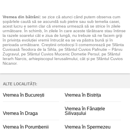
Vremea
din bătrâni:
se zice că atunci când putem observa cum
șopârlele caută să se ascundă sub pietre sau sub temelia casei,
acest lucru e semn clar că vremea urmează să se strice în zilele
următoare. În schimb, în zilele în care aceste târâtoare stau întinse
la razele soarelui cât e ziua de lungă, nu trebuie să ne facem griji
în privința evoluției vremii întrucât ea se va păstra bună și în
perioada următoare. Creștinii ortodocși îi comemorează pe Sfânta
Cuvioasă Teodora de la Sihla, pe Sfântul Cuvios Pafnutie – Pârvu
Zugravul, pe Sfântul Cuvios Mucenic Dometie Persul, pe Sfântul
Ierarh Narcis, arhiepiscopul Ierusalimului, cât și pe Sfântul Cuvios
Nicanor.
ALTE LOCALITĂȚI:
Vremea în București
Vremea în Bistrița
Vremea în Fânațele
Vremea în Draga
Silivașului
Vremea în Porumbenii
Vremea în Spermezeu