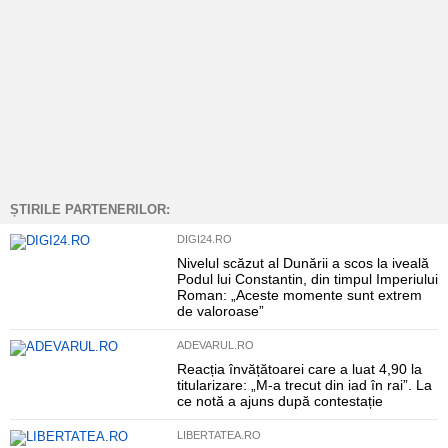
ȘTIRILE PARTENERILOR:
DIGI24.RO
Nivelul scăzut al Dunării a scos la iveală
Podul lui Constantin, din timpul Imperiului
Roman: „Aceste momente sunt extrem
de valoroase”
ADEVARUL.RO
Reacția învățătoarei care a luat 4,90 la
titularizare: „M-a trecut din iad în rai”. La
ce notă a ajuns după contestație
LIBERTATEA.RO