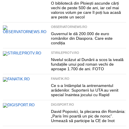
O bibliotecă din Ploiești ascunde cărți
vechi de peste 500 de ani, iar cel mai
valoros volum pe care îl poți lua acasă
are peste un secol
OBSERVATORNEWS.RO
Guvernul le dă 200.000 de euro
românilor din Diaspora. Care este
condiția
STIRILEPROTV.RO
Nivelul scăzut al Dunării a scos la iveală
fundațiile unui pod roman vechi de
aproape 1.700 de ani. FOTO
FANATIK.RO
Ce s-a întâmplat la antrenamentul
arădenilor. Suporterii lui UTA au venit
special înaintea jocului cu Rapid
DIGISPORT.RO
David Popovici, la plecarea din România:
„Paris îmi poartă un pic de noroc”.
Urmează să participe la CE de înot