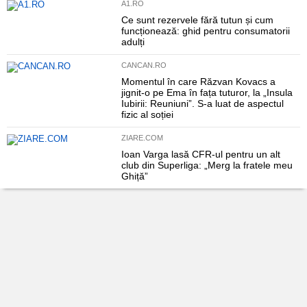
A1.RO
Ce sunt rezervele fără tutun și cum
funcționează: ghid pentru consumatorii
adulți
CANCAN.RO
Momentul în care Răzvan Kovacs a
jignit-o pe Ema în fața tuturor, la „Insula
Iubirii: Reuniuni”. S-a luat de aspectul
fizic al soției
ZIARE.COM
Ioan Varga lasă CFR-ul pentru un alt
club din Superliga: „Merg la fratele meu
Ghiță”