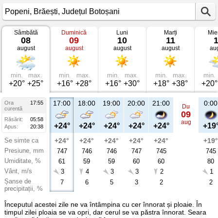
Sâmbătă
Duminică
Luni
Marți
Mie
Vremea
08
09
10
11
în
august
august
august
august
au
Popeni
Brăești,
Județul
Botoșani
min.
max.
min.
max.
min.
max.
min.
max.
min.
+20°
+25°
+16°
+28°
+16°
+30°
+18°
+38°
+20°
17:00
18:00
19:00
20:00
21:00
0:00
Ora
17:55
Du
curentă
09
Răsărit:
05:58
aug
+24°
+24°
+24°
+24°
+24°
+19
Apus:
20:38
Se simte ca
+24°
+24°
+24°
+24°
+24°
+19°
Presiune, mm
747
746
746
747
745
745
Umiditate, %
61
59
59
60
60
80
Vânt, m/s
3
4
3
3
2
1
Șanse de
7
6
5
3
2
2
precipitații, %
Începutul acestei zile ne va întâmpina cu cer înnorat și ploaie. În
timpul zilei ploaia se va opri, dar cerul se va păstra înnorat. Seara