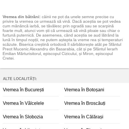
Vremea
din bătrâni:
câinii ne pot da unele semne precise cu
privire la vremea ce urmează să vină. Dacă aceștia se pot vedea
cum mănâncă iarbă, se tăvălesc prin ogradă sau se scarpină
foarte mult, atunci vom ști că urmează să vină ploaie sau chiar o
furtună puternică. De asemenea, când aceștia se aud lătrând la
lună în timpul nopții, ne putem aștepta la vreme rea și temperaturi
scăzute. Biserica creștină ortodoxă îl sărbătorește atât pe Sfântul
Preot Mucenic Alexandru din Basarabia, cât și pe Sfântul Ierarh
Emilian Mărturisitorul, episcopul Cizicului, și Miron, episcopul
Cretei.
ALTE LOCALITĂȚI:
Vremea în București
Vremea în Botoșani
Vremea în Vâlcelele
Vremea în Broscăuți
Vremea în Slobozia
Vremea în Călărași