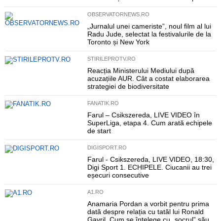
OBSERVATORNEWS.RO
„Jurnalul unei cameriste”, noul film al lui
Radu Jude, selectat la festivalurile de la
Toronto și New York
STIRILEPROTV.RO
Reacția Ministerului Mediului după
acuzațiile AUR. Cât a costat elaborarea
strategiei de biodiversitate
FANATIK.RO
Farul – Csikszereda, LIVE VIDEO în
SuperLiga, etapa 4. Cum arată echipele
de start
DIGISPORT.RO
Farul - Csikszereda, LIVE VIDEO, 18:30,
Digi Sport 1. ECHIPELE. Ciucanii au trei
eșecuri consecutive
A1.RO
Anamaria Pordan a vorbit pentru prima
dată despre relația cu tatăl lui Ronald
Gavril. Cum se înțelege cu „socrul” său