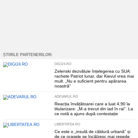
ȘTIRILE PARTENERILOR:
DIGI24.RO
Zelenski dezvăluie înțelegerea cu SUA:
rachete Patriot lunar, dar Kievul vrea mai
mult. „Nu e suficient pentru apărarea
noastră”
ADEVARUL.RO
Reacția învățătoarei care a luat 4,90 la
titularizare: „M-a trecut din iad în rai”. La
ce notă a ajuns după contestație
LIBERTATEA.RO
Ce este o „insulă de căldură urbană” și
de ce orașele se încălzesc mai repede