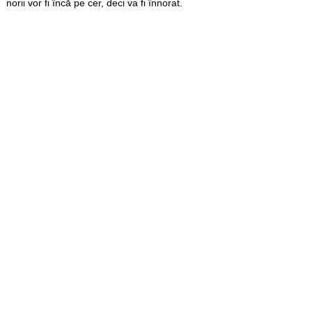
norii vor fi încă pe cer, deci va fi înnorat.