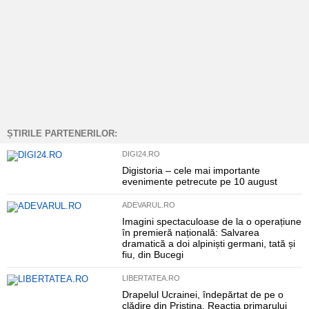
ȘTIRILE PARTENERILOR:
DIGI24.RO
Digistoria – cele mai importante
evenimente petrecute pe 10 august
ADEVARUL.RO
Imagini spectaculoase de la o operațiune
în premieră națională: Salvarea
dramatică a doi alpiniști germani, tată și
fiu, din Bucegi
LIBERTATEA.RO
Drapelul Ucrainei, îndepărtat de pe o
clădire din Priștina. Reacția primarului