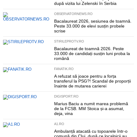
după vizita lui Zelenski în Serbia
OBSERVATORNEWS.RO
Bacalaureat 2026, sesiunea de toamnă.
Peste 33.000 de elevi susțin probele
scrise
STIRILEPROTV.RO
Bacalaureat de toamnă 2026. Peste
33.000 de candidați susțin luni proba la
română
FANATIK.RO
A refuzat să joace pentru a forța
transferul la PSG?! Scandal de proporții
înainte de mutarea carierei
DIGISPORT.RO
Marius Baciu a numit marea problemă
de la FCSB. MM Stoica și-a asumat,
deja, vina
A1.RO
Ambulanță atacată cu topoarele într-o
comună din Cluj, după ce localnicii au