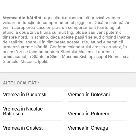
Vremea
din bătrâni:
agricultorii obișnuiau să prezică vremea
viitoare în funcție de comportamentul pițigoilor. Dacă aceste păsări
vin în apropierea caselor și au un comportament foarte agitat,
atunci a doua zi va fi una cu mult frig, ploaie sau vânt puternic
dinspre nord. În schimb, dacă aceste păsări se aud ciripind înainte
de răsăritul soarelui în dimineața acestei zile, atunci e semn că
urmează vreme blândă. Conform calendarului creștin ortodox, în
această zi se face pomenirea Sfântului Mucenic Laurențiu
arhidiaconul, a Sfântului Sfințit Mucenic Xist, episcopul Romei, și a
Sfântului Mucenic Ipolit.
ALTE LOCALITĂȚI:
Vremea în București
Vremea în Botoșani
Vremea în Nicolae
Bălcescu
Vremea în Puțureni
Vremea în Cristești
Vremea în Oneaga