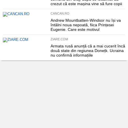
crezut că este mașina vine să fure copii
CANCAN.RO
Andrew Mountbatten-Windsor nu își va
întâlni noua nepoată, fiica Prințesei
Eugenie. Care este motivul
ZIARE.COM
Armata rusă anunță că a mai cucerit încă
două state din regiunea Donețk. Ucraina
nu confirmă informațiile