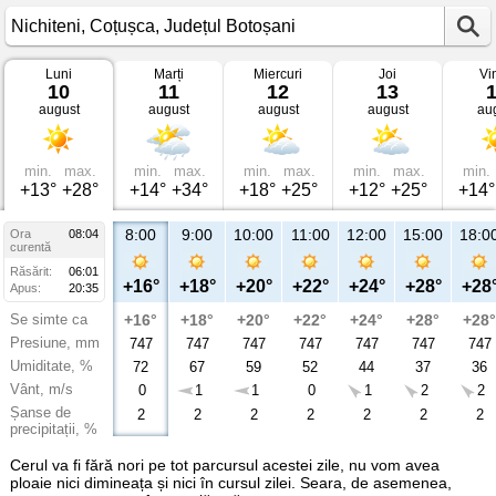
Luni
Marți
Miercuri
Joi
Vi
Vremea
10
11
12
13
în
august
august
august
august
au
Nichiteni
Coțușca,
Județul
Botoșani
min.
max.
min.
max.
min.
max.
min.
max.
min.
+13°
+28°
+14°
+34°
+18°
+25°
+12°
+25°
+14°
8:00
9:00
10:00
11:00
12:00
15:00
18:0
Ora
08:04
curentă
Răsărit:
06:01
+16°
+18°
+20°
+22°
+24°
+28°
+28
Apus:
20:35
Se simte ca
+16°
+18°
+20°
+22°
+24°
+28°
+28°
Presiune, mm
747
747
747
747
747
747
747
Umiditate, %
72
67
59
52
44
37
36
Vânt, m/s
0
1
1
0
1
2
2
Șanse de
2
2
2
2
2
2
2
precipitații, %
Cerul va fi fără nori pe tot parcursul acestei zile, nu vom avea
ploaie nici dimineața și nici în cursul zilei. Seara, de asemenea,