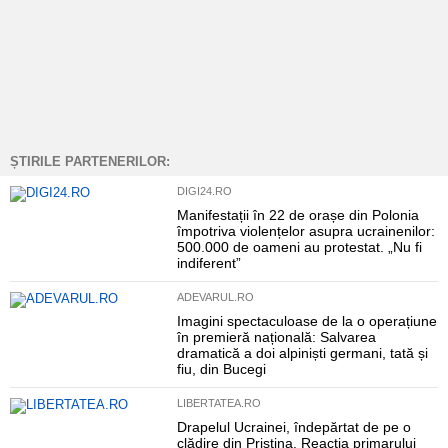
ȘTIRILE PARTENERILOR:
DIGI24.RO
Manifestații în 22 de orașe din Polonia
împotriva violențelor asupra ucrainenilor:
500.000 de oameni au protestat. „Nu fi
indiferent”
ADEVARUL.RO
Imagini spectaculoase de la o operațiune
în premieră națională: Salvarea
dramatică a doi alpiniști germani, tată și
fiu, din Bucegi
LIBERTATEA.RO
Drapelul Ucrainei, îndepărtat de pe o
clădire din Priștina. Reacția primarului