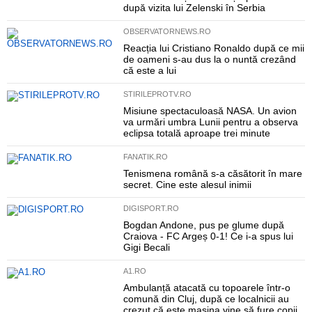
după vizita lui Zelenski în Serbia
OBSERVATORNEWS.RO
Reacția lui Cristiano Ronaldo după ce mii
de oameni s-au dus la o nuntă crezând
că este a lui
STIRILEPROTV.RO
Misiune spectaculoasă NASA. Un avion
va urmări umbra Lunii pentru a observa
eclipsa totală aproape trei minute
FANATIK.RO
Tenismena română s-a căsătorit în mare
secret. Cine este alesul inimii
DIGISPORT.RO
Bogdan Andone, pus pe glume după
Craiova - FC Argeș 0-1! Ce i-a spus lui
Gigi Becali
A1.RO
Ambulanță atacată cu topoarele într-o
comună din Cluj, după ce localnicii au
crezut că este mașina vine să fure copii