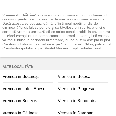
Vremea
din bătrâni:
strămoșii noștri urmăreau comportamentul
cocoșilor pentru a-și da seama de vremea ce urmează să vină.
Dacă aceștia se pot auzi cântând în timpul nopții iar dis-de-
dimineață își ciufulesc penele și se tăvălesc prin curte, atunci e
semn că vremea urmează să se strice considerabil. În caz contrar
— când cocoșii au un comportament normal — vom ști că vremea
va mai fi bună în perioada următoare, nu ne putem aștepta la ploi.
Creștinii ortodocși îi sărbătoresc pe Sfântul Ierarh Nifon, patriarhul
Constantinopolului, și pe Sfântul Mucenic Evplu arhidiaconul.
ALTE LOCALITĂȚI:
Vremea în București
Vremea în Botoșani
Vremea în Loturi Enescu
Vremea în Progresul
Vremea în Bucecea
Vremea în Bohoghina
Vremea în Călinești
Vremea în Darabani