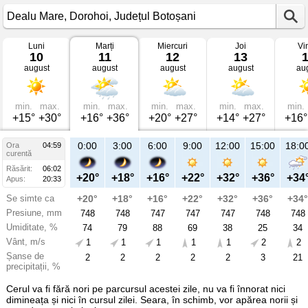
Luni
Marți
Miercuri
Joi
Vi
Vremea
10
11
12
13
în
august
august
august
august
au
Dealu
Mare
mâine
Dorohoi,
Județul
min.
max.
min.
max.
min.
max.
min.
max.
min.
Botoșani
+15°
+30°
+16°
+36°
+20°
+27°
+14°
+27°
+16°
21:00
0:00
3:00
6:00
9:00
12:00
15:00
18:0
Ora
04:59
Ma
curentă
11
Răsărit:
06:02
aug
+25°
+20°
+18°
+16°
+22°
+32°
+36°
+34
Apus:
20:33
Se simte ca
+25°
+20°
+18°
+16°
+22°
+32°
+36°
+34°
Presiune, mm
748
748
748
747
747
747
748
748
Umiditate, %
50
74
79
88
69
38
25
34
Vânt, m/s
2
1
1
1
1
1
2
2
Șanse de
2
2
2
2
2
2
3
21
precipitații, %
Cerul va fi fără nori pe parcursul acestei zile, nu va fi înnorat nici
dimineața și nici în cursul zilei. Seara, în schimb, vor apărea norii și