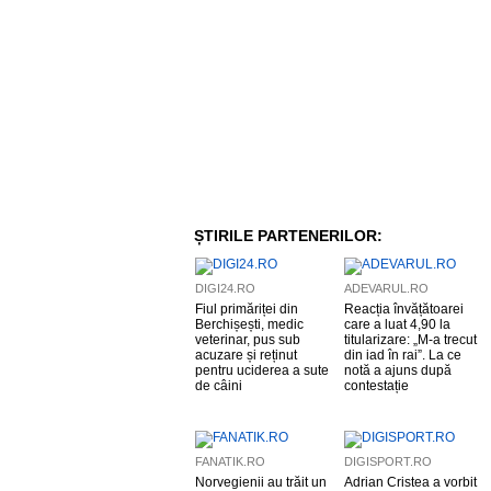
ȘTIRILE PARTENERILOR:
DIGI24.RO
ADEVARUL.RO
Fiul primăriței din
Reacția învățătoarei
Berchișești, medic
care a luat 4,90 la
veterinar, pus sub
titularizare: „M-a trecut
acuzare și reținut
din iad în rai”. La ce
pentru uciderea a sute
notă a ajuns după
de câini
contestație
FANATIK.RO
DIGISPORT.RO
Norvegienii au trăit un
Adrian Cristea a vorbit