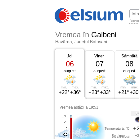
Bucur
Vremea în
Galbeni
Havârna, Județul Botoșani
Joi
Vineri
Sâmbătă
06
07
08
august
august
august
min.
max.
min.
max.
min.
max.
+22°
+36°
+23°
+33°
+21°
+30
Vremea astăzi la 19:51
0:
+2
Temperatură, °C
+2
Se simte ca