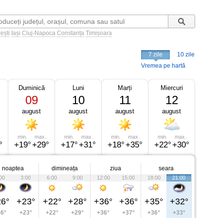
ești
Iași
Cluj-Napoca
Constanța
Timișoara
7 zile
10 zile
Vremea pe hartă
Duminică
Luni
Marți
Miercuri
09
10
11
12
august
august
august
august
min.
max.
min.
max.
min.
max.
min.
max.
°
+19°
+29°
+17°
+31°
+18°
+35°
+22°
+30°
noaptea
dimineața
ziua
seara
00
3:00
6:00
9:00
12:00
15:00
18:00
21:00
6°
+23°
+22°
+28°
+36°
+36°
+35°
+32°
6°
+23°
+22°
+29°
+36°
+37°
+36°
+33°