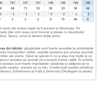
46
747
747
747
746
746
746
746
8
69
71
53
30
33
36
48
1
1
1
1
2
2
1
1
2
2
2
2
6
75
48
9
l senin din timpul nopții va fi prezent și dimineața. Pe
oada zilei vom avea cerul înnorat și ploaie cu descărcări
trice. Seara, cerul va deveni iarăși senin.
mea
din bătrâni:
gărgărițele sunt foarte sensibile la schimbările
ului înconjurător. Astfel, reacțiile acestora pot anunța anumite
mbări ale vremii. Când se adună în roi și stau mai multe la un
 atunci acestea ne anunță că urmează vreme caldă. În schimb,
 acestea sunt foarte împrăștiate căutându-și adăpost pe la
șinile caselor, vremea se va răci. Credincioșii creștini ortodocși
ătoresc Schimbarea la Față a Domnului (Dezlegare la pește).