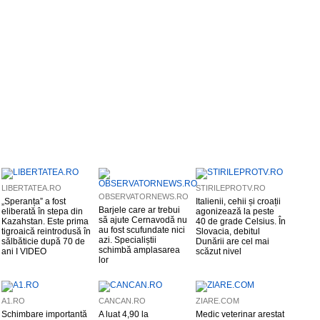
LIBERTATEA.RO
STIRILEPROTV.RO
OBSERVATORNEWS.RO
„Speranța” a fost
Italienii, cehii și croații
Barjele care ar trebui
eliberată în stepa din
agonizează la peste
să ajute Cernavodă nu
Kazahstan. Este prima
40 de grade Celsius. În
au fost scufundate nici
tigroaică reintrodusă în
Slovacia, debitul
azi. Specialiștii
sălbăticie după 70 de
Dunării are cel mai
schimbă amplasarea
ani I VIDEO
scăzut nivel
lor
A1.RO
CANCAN.RO
ZIARE.COM
Schimbare importantă
A luat 4,90 la
Medic veterinar arestat