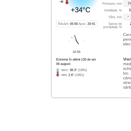
7
Presiune, mm
+34°C
5
Umiditate, %
Vânt, m/s
Răsărit:
05:56
Apus:
20:41
Șanse de
precipitații, %
Ceru
peri
elec
16:56
Vre
Extreme în ultimii 130 de ani
medi
06 august:
schi
:
38.3°
(1991)
MAX
loc,
:
2.6°
(1951)
MIN
când
stre
sărb