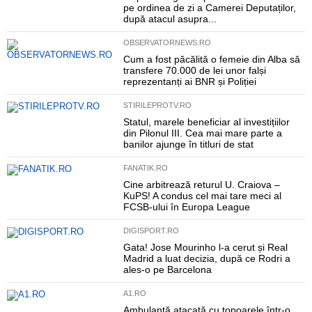
pe ordinea de zi a Camerei Deputaților,
după atacul asupra...
OBSERVATORNEWS.RO
Cum a fost păcălită o femeie din Alba să
transfere 70.000 de lei unor falși
reprezentanți ai BNR și Poliției
STIRILEPROTV.RO
Statul, marele beneficiar al investițiilor
din Pilonul III. Cea mai mare parte a
banilor ajunge în titluri de stat
FANATIK.RO
Cine arbitrează returul U. Craiova –
KuPS! A condus cel mai tare meci al
FCSB-ului în Europa League
DIGISPORT.RO
Gata! Jose Mourinho l-a cerut și Real
Madrid a luat decizia, după ce Rodri a
ales-o pe Barcelona
A1.RO
Ambulanță atacată cu topoarele într-o