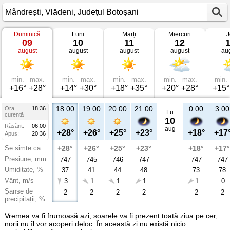
Duminică
Luni
Marți
Miercuri
J
Vremea
09
10
11
12
în
august
august
august
august
au
Mândrești
Vlădeni,
Județul
Botoșani
min.
max.
min.
max.
min.
max.
min.
max.
min.
+16°
+28°
+14°
+30°
+18°
+35°
+20°
+28°
+15°
18:00
19:00
20:00
21:00
0:00
3:00
Ora
18:36
Lu
curentă
10
Răsărit:
06:00
aug
+28°
+26°
+25°
+23°
+18°
+17
Apus:
20:36
Se simte ca
+28°
+26°
+25°
+23°
+18°
+17°
Presiune, mm
747
745
746
747
747
747
Umiditate, %
37
41
44
48
73
78
Vânt, m/s
3
1
1
1
1
0
Șanse de
2
2
2
2
2
2
precipitații, %
Vremea va fi frumoasă azi, soarele va fi prezent toată ziua pe cer,
norii nu îl vor acoperi deloc. În această zi nu există nicio