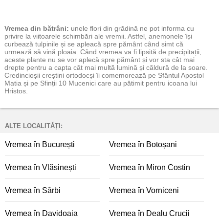
Vremea
din bătrâni:
unele flori din grădină ne pot informa cu
privire la viitoarele schimbări ale vremii. Astfel, anemonele își
curbează tulpinile și se apleacă spre pământ când simt că
urmează să vină ploaia. Când vremea va fi lipsită de precipitații,
aceste plante nu se vor aplecă spre pământ și vor sta cât mai
drepte pentru a capta cât mai multă lumină și căldură de la soare.
Credincioșii creștini ortodocși îi comemorează pe Sfântul Apostol
Matia și pe Sfinții 10 Mucenici care au pătimit pentru icoana lui
Hristos.
ALTE LOCALITĂȚI:
Vremea în București
Vremea în Botoșani
Vremea în Vlăsinești
Vremea în Miron Costin
Vremea în Sârbi
Vremea în Vorniceni
Vremea în Davidoaia
Vremea în Dealu Crucii