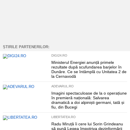
ȘTIRILE PARTENERILOR:
DIGI24.RO
Ministerul Energiei anunță primele
rezultate după scufundarea barjelor în
Dunăre. Ce se întâmplă cu Unitatea 2 de
la Cernavodă
ADEVARUL.RO
Imagini spectaculoase de la o operațiune
în premieră națională: Salvarea
dramatică a doi alpiniști germani, tată și
fiu, din Bucegi
LIBERTATEA.RO
Radu Miruță îi cere lui Sorin Grindeanu
să pună Legea împotriva dezinformării