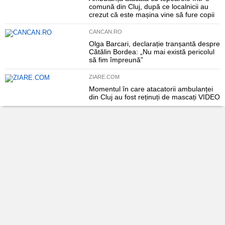
comună din Cluj, după ce localnicii au
crezut că este mașina vine să fure copii
CANCAN.RO
Olga Barcari, declarație tranșantă despre
Cătălin Bordea: „Nu mai există pericolul
să fim împreună”
ZIARE.COM
Momentul în care atacatorii ambulanței
din Cluj au fost reținuți de mascați VIDEO