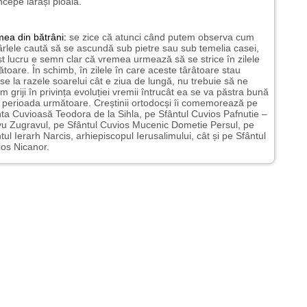
ncepe iarăși ploaia.
mea
din bătrâni:
se zice că atunci când putem observa cum
rlele caută să se ascundă sub pietre sau sub temelia casei,
t lucru e semn clar că vremea urmează să se strice în zilele
toare. În schimb, în zilele în care aceste târâtoare stau
nse la razele soarelui cât e ziua de lungă, nu trebuie să ne
m griji în privința evoluției vremii întrucât ea se va păstra bună
n perioada următoare. Creștinii ortodocși îi comemorează pe
ta Cuvioasă Teodora de la Sihla, pe Sfântul Cuvios Pafnutie –
u Zugravul, pe Sfântul Cuvios Mucenic Dometie Persul, pe
tul Ierarh Narcis, arhiepiscopul Ierusalimului, cât și pe Sfântul
os Nicanor.