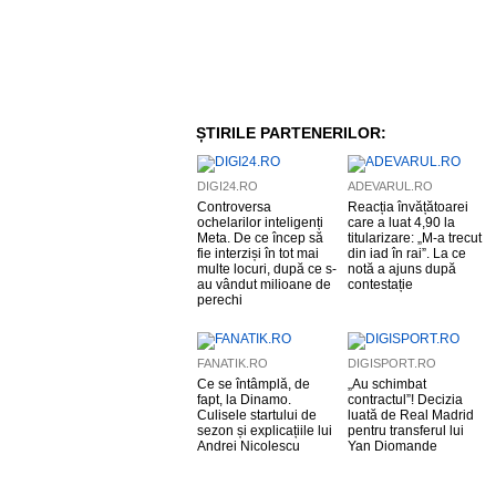
ȘTIRILE PARTENERILOR:
DIGI24.RO
ADEVARUL.RO
Controversa
Reacția învățătoarei
ochelarilor inteligenți
care a luat 4,90 la
Meta. De ce încep să
titularizare: „M-a trecut
fie interziși în tot mai
din iad în rai”. La ce
multe locuri, după ce s-
notă a ajuns după
au vândut milioane de
contestație
perechi
FANATIK.RO
DIGISPORT.RO
Ce se întâmplă, de
„Au schimbat
fapt, la Dinamo.
contractul”! Decizia
Culisele startului de
luată de Real Madrid
sezon și explicațiile lui
pentru transferul lui
Andrei Nicolescu
Yan Diomande