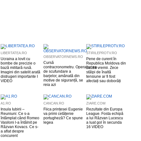
LIBERTATEA.RO
STIRILEPROTV.RO
OBSERVATORNEWS.RO
Ucraina a lovit cu
Pene de curent în
Cursă
bombe de precizie o
Republica Moldova din
contracronometru. Operațiunea
bază militară rusă.
cauza vremii. Zece
de scufundare a
Imagini din satelit arată
stâlpi de înaltă
barjelor, amânată din
distrugeri importante I
tensiune ar fi fost
motive de siguranță, se
VIDEO
afectați sau doborâți
reia azi
A1.RO
CANCAN.RO
ZIARE.COM
Insula Iubirii –
Fiica prințesei Eugenie
Rezultate din Europa
Reuniuni: Ce s-a
va primi cetățenie
League. Fosta echipă
întâmplat când Romeo
portugheză? Ce spune
a lui Răzvan Lucescu
Vasiloni l-a întâlnit pe
legea
a luat gol în secunda
Răzvan Kovacs. Ce s-
16 VIDEO
a aflat despre
concurent