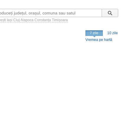
ești
Iași
Cluj-Napoca
Constanța
Timișoara
7 zile
10 zile
Vremea pe hartă