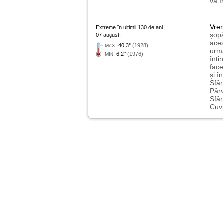
va î
Vre
Extreme în ultimii 130 de ani
șopâ
07 august:
aces
:
40.3°
(1928)
MAX
urmă
:
6.2°
(1976)
MIN
înti
face
și î
Sfân
Pârv
Sfân
Cuvi