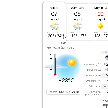
Vineri
Sâmbătă
Duminică
07
08
09
august
august
august
min.
max.
min.
max.
min.
max.
+20°
+34°
+19°
+27°
+18°
+27
5:29
Vremea astăzi la 08:24
0:
+2
Temperatură, °C
+2
Se simte ca
7
Presiune, mm
+23°C
7
Umiditate, %
Vânt, m/s
Răsărit:
05:57
Apus:
20:40
Șanse de
precipitații, %
Înce
timp