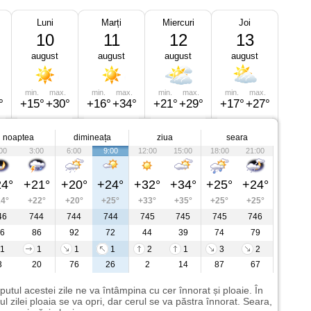
Luni
Marți
Miercuri
Joi
10
11
12
13
august
august
august
august
min.
max.
min.
max.
min.
max.
min.
max.
°
+15°
+30°
+16°
+34°
+21°
+29°
+17°
+27°
noaptea
dimineața
ziua
seara
00
3:00
6:00
9:00
12:00
15:00
18:00
21:00
4°
+21°
+20°
+24°
+32°
+34°
+25°
+24°
4°
+22°
+20°
+25°
+33°
+35°
+25°
+25°
46
744
744
744
745
745
745
746
6
86
92
72
44
39
74
79
1
1
1
1
2
1
3
2
3
20
76
26
2
14
87
67
putul acestei zile ne va întâmpina cu cer înnorat și ploaie. În
ul zilei ploaia se va opri, dar cerul se va păstra înnorat. Seara,