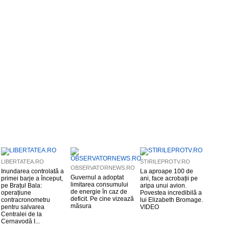
LIBERTATEA.RO
STIRILEPROTV.RO
OBSERVATORNEWS.RO
Inundarea controlată a
La aproape 100 de
Guvernul a adoptat
primei barje a început,
ani, face acrobații pe
limitarea consumului
pe Brațul Bala:
aripa unui avion.
de energie în caz de
operațiune
Povestea incredibilă a
deficit. Pe cine vizează
contracronometru
lui Elizabeth Bromage.
măsura
pentru salvarea
VIDEO
Centralei de la
Cernavodă I...