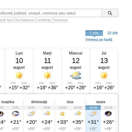
ești
Iași
Cluj-Napoca
Constanța
Timișoara
7 zile
10 zile
Vremea pe hartă
Luni
Marți
Miercuri
Joi
10
11
12
13
august
august
august
august
min.
max.
min.
max.
min.
max.
min.
max.
°
+15°
+32°
+18°
+36°
+20°
+28°
+16°
+26°
noaptea
dimineața
ziua
seara
00
3:00
6:00
9:00
12:00
15:00
18:00
21:00
4°
+21°
+20°
+24°
+33°
+35°
+31°
+26°
4°
+22°
+20°
+25°
+33°
+35°
+32°
+26°