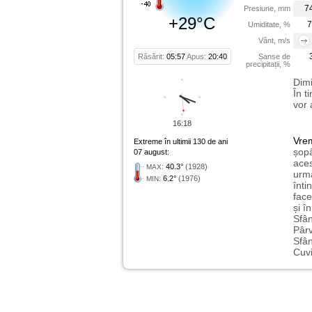
7
Presiune, mm
+29°C
7
Umiditate, %
Vânt, m/s
Răsărit:
05:57
Apus:
20:40
Șanse de
precipitații, %
Dimi
În t
vor 
16:18
Vre
Extreme în ultimii 130 de ani
șopâ
07 august:
aces
:
40.3°
(1928)
MAX
urmă
:
6.2°
(1976)
MIN
înti
face
și î
Sfân
Pârv
Sfân
Cuvi