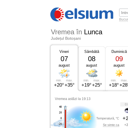
Bucur
Vremea în
Lunca
Județul Botoșani
Vineri
Sâmbătă
Duminică
07
08
09
august
august
august
min.
max.
min.
max.
min.
max.
+20°
+35°
+19°
+25°
+18°
+28
Vremea astăzi la 19:13
0:
+2
Temperatură, °C
+2
Se simte ca