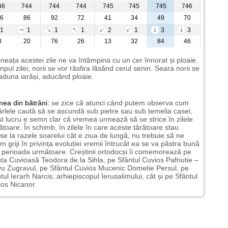
46
744
744
744
745
745
745
746
6
86
92
72
41
34
49
70
1
1
1
1
2
1
3
3
3
20
76
26
13
32
84
46
neața acestei zile ne va întâmpina cu un cer înnorat și ploaie.
impul zilei, norii se vor răsfira lăsând cerul senin. Seara norii se
aduna iarăși, aducând ploaie.
mea
din bătrâni:
se zice că atunci când putem observa cum
rlele caută să se ascundă sub pietre sau sub temelia casei,
t lucru e semn clar că vremea urmează să se strice în zilele
toare. În schimb, în zilele în care aceste târâtoare stau
nse la razele soarelui cât e ziua de lungă, nu trebuie să ne
m griji în privința evoluției vremii întrucât ea se va păstra bună
n perioada următoare. Creștinii ortodocși îi comemorează pe
ta Cuvioasă Teodora de la Sihla, pe Sfântul Cuvios Pafnutie –
u Zugravul, pe Sfântul Cuvios Mucenic Dometie Persul, pe
tul Ierarh Narcis, arhiepiscopul Ierusalimului, cât și pe Sfântul
os Nicanor.