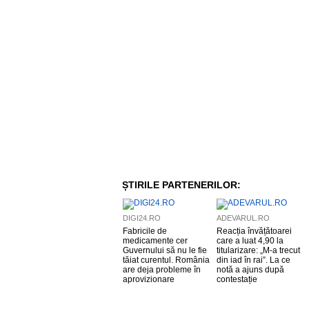
ȘTIRILE PARTENERILOR:
DIGI24.RO
ADEVARUL.RO
Fabricile de
Reacția învățătoarei
medicamente cer
care a luat 4,90 la
Guvernului să nu le fie
titularizare: „M-a trecut
tăiat curentul. România
din iad în rai”. La ce
are deja probleme în
notă a ajuns după
aprovizionare
contestație