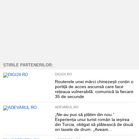
ȘTIRILE PARTENERILOR:
DIGI24.RO
Routerele unei mărci chinezești conțin o
portiță de acces ascunsă care face
rețeaua vulnerabilă: comunică la fiecare
35 de secunde
ADEVARUL.RO
„Ne-au pus să plătim din nou.”
Experiența unui turist român la ieșirea
din Turcia, obligat să plătească de două
ori taxele de drum: „Aveam...