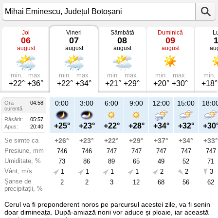
Joi
Vineri
Sâmbătă
Duminică
L
Vremea
06
07
08
09
în
august
august
august
august
au
Mihai
Eminescu
mâine
Județul
Botoșani
min.
max.
min.
max.
min.
max.
min.
max.
min.
+22°
+36°
+22°
+34°
+21°
+29°
+20°
+30°
+18°
21:00
0:00
3:00
6:00
9:00
12:00
15:00
18:0
Ora
04:58
Vi
curentă
07
Răsărit:
05:57
aug
+31°
+25°
+23°
+22°
+28°
+34°
+32°
+30
Apus:
20:40
Se simte ca
+33°
+26°
+23°
+22°
+29°
+37°
+34°
+33°
Presiune, mm
746
746
746
747
747
747
747
747
Umiditate, %
51
73
86
89
65
49
52
71
Vânt, m/s
1
1
1
1
1
2
2
3
Șanse de
5
2
2
3
12
68
56
62
precipitații, %
Cerul va fi preponderent noros pe parcursul acestei zile, va fi senin
doar dimineața. După-amiază norii vor aduce și ploaie, iar această