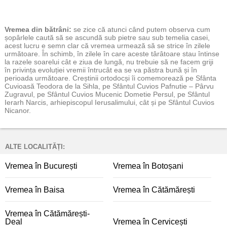
Vremea
din bătrâni:
se zice că atunci când putem observa cum
șopârlele caută să se ascundă sub pietre sau sub temelia casei,
acest lucru e semn clar că vremea urmează să se strice în zilele
următoare. În schimb, în zilele în care aceste târâtoare stau întinse
la razele soarelui cât e ziua de lungă, nu trebuie să ne facem griji
în privința evoluției vremii întrucât ea se va păstra bună și în
perioada următoare. Creștinii ortodocși îi comemorează pe Sfânta
Cuvioasă Teodora de la Sihla, pe Sfântul Cuvios Pafnutie – Pârvu
Zugravul, pe Sfântul Cuvios Mucenic Dometie Persul, pe Sfântul
Ierarh Narcis, arhiepiscopul Ierusalimului, cât și pe Sfântul Cuvios
Nicanor.
ALTE LOCALITĂȚI:
Vremea în București
Vremea în Botoșani
Vremea în Baisa
Vremea în Cătămărești
Vremea în Cătămărești-
Deal
Vremea în Cervicești