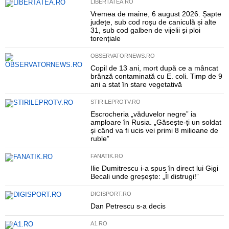
LIBERTATEA.RO
Vremea de maine, 6 august 2026. Șapte
județe, sub cod roșu de caniculă și alte
31, sub cod galben de vijelii și ploi
torențiale
OBSERVATORNEWS.RO
Copil de 13 ani, mort după ce a mâncat
brânză contaminată cu E. coli. Timp de 9
ani a stat în stare vegetativă
STIRILEPROTV.RO
Escrocheria „văduvelor negre” ia
amploare în Rusia. „Găsește-ți un soldat
și când va fi ucis vei primi 8 milioane de
ruble”
FANATIK.RO
Ilie Dumitrescu i-a spus în direct lui Gigi
Becali unde greșește: „Îl distrugi!”
DIGISPORT.RO
Dan Petrescu s-a decis
A1.RO