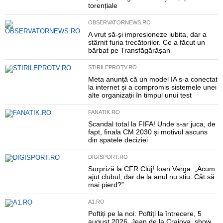
torențiale
OBSERVATORNEWS.RO
A vrut să-și impresioneze iubita, dar a
stârnit furia trecătorilor. Ce a făcut un
bărbat pe Transfăgărășan
STIRILEPROTV.RO
Meta anunță că un model IA s-a conectat
la internet și a compromis sistemele unei
alte organizații în timpul unui test
FANATIK.RO
Scandal total la FIFA! Unde s-ar juca, de
fapt, finala CM 2030 și motivul ascuns
din spatele deciziei
DIGISPORT.RO
Surpriză la CFR Cluj! Ioan Varga: „Acum
ajut clubul, dar de la anul nu știu. Cât să
mai pierd?”
A1.RO
Poftiți pe la noi: Poftiți la întrecere, 5
august 2026. Jean de la Craiova, show