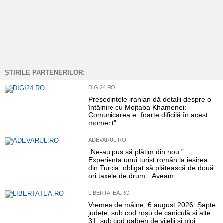
ȘTIRILE PARTENERILOR:
DIGI24.RO
Președintele iranian dă detalii despre o
întâlnire cu Mojtaba Khamenei:
Comunicarea e „foarte dificilă în acest
moment”
ADEVARUL.RO
„Ne-au pus să plătim din nou.”
Experiența unui turist român la ieșirea
din Turcia, obligat să plătească de două
ori taxele de drum: „Aveam...
LIBERTATEA.RO
Vremea de mâine, 6 august 2026. Șapte
județe, sub cod roșu de caniculă și alte
31, sub cod galben de vijelii și ploi