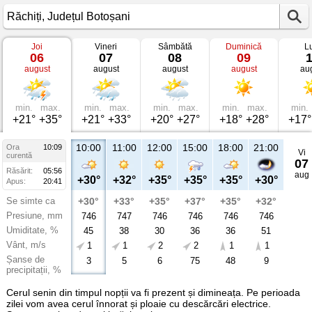
Joi
Vineri
Sâmbătă
Duminică
L
Vremea
06
07
08
09
în
august
august
august
august
au
Răchiți
Județul
Botoșani
min.
max.
min.
max.
min.
max.
min.
max.
min.
+21°
+35°
+21°
+33°
+20°
+27°
+18°
+28°
+17°
10:00
11:00
12:00
15:00
18:00
21:00
Ora
10:09
Vi
curentă
07
Răsărit:
05:56
aug
+30°
+32°
+35°
+35°
+35°
+30°
Apus:
20:41
Se simte ca
+30°
+33°
+35°
+37°
+35°
+32°
Presiune, mm
746
747
746
746
746
746
Umiditate, %
45
38
30
36
36
51
Vânt, m/s
1
1
2
2
1
1
Șanse de
3
5
6
75
48
9
precipitații, %
Cerul senin din timpul nopții va fi prezent și dimineața. Pe perioada
zilei vom avea cerul înnorat și ploaie cu descărcări electrice.