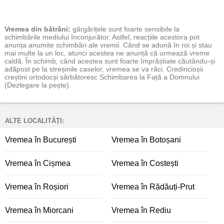
Vremea
din bătrâni:
gărgărițele sunt foarte sensibile la
schimbările mediului înconjurător. Astfel, reacțiile acestora pot
anunța anumite schimbări ale vremii. Când se adună în roi și stau
mai multe la un loc, atunci acestea ne anunță că urmează vreme
caldă. În schimb, când acestea sunt foarte împrăștiate căutându-și
adăpost pe la streșinile caselor, vremea se va răci. Credincioșii
creștini ortodocși sărbătoresc Schimbarea la Față a Domnului
(Dezlegare la pește).
ALTE LOCALITĂȚI:
Vremea în București
Vremea în Botoșani
Vremea în Cișmea
Vremea în Costești
Vremea în Roșiori
Vremea în Rădăuți-Prut
Vremea în Miorcani
Vremea în Rediu