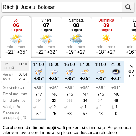
Joi
Vineri
Sâmbătă
Duminică
L
Vremea
06
07
08
09
în
august
august
august
august
au
Răchiți
Județul
Botoșani
min.
max.
min.
max.
min.
max.
min.
max.
min.
+21°
+35°
+22°
+32°
+19°
+27°
+18°
+27°
+16°
14:00
15:00
16:00
17:00
18:00
21:00
Ora
14:50
Vi
curentă
07
Răsărit:
05:56
aug
+35°
+35°
+35°
+35°
+35°
+30°
Apus:
20:41
Se simte ca
+36°
+36°
+36°
+35°
+35°
+31°
Presiune, mm
747
746
746
747
746
746
Umiditate, %
32
33
33
34
34
49
Vânt, m/s
1
2
1
1
1
1
Șanse de
52
75
66
57
48
9
precipitații, %
Cerul senin din timpul nopții va fi prezent și dimineața. Pe perioada
zilei vom avea cerul înnorat și ploaie cu descărcări electrice.