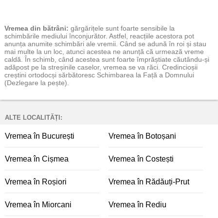
Vremea
din bătrâni:
gărgărițele sunt foarte sensibile la
schimbările mediului înconjurător. Astfel, reacțiile acestora pot
anunța anumite schimbări ale vremii. Când se adună în roi și stau
mai multe la un loc, atunci acestea ne anunță că urmează vreme
caldă. În schimb, când acestea sunt foarte împrăștiate căutându-și
adăpost pe la streșinile caselor, vremea se va răci. Credincioșii
creștini ortodocși sărbătoresc Schimbarea la Față a Domnului
(Dezlegare la pește).
ALTE LOCALITĂȚI:
Vremea în București
Vremea în Botoșani
Vremea în Cișmea
Vremea în Costești
Vremea în Roșiori
Vremea în Rădăuți-Prut
Vremea în Miorcani
Vremea în Rediu