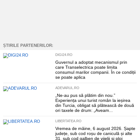
ȘTIRILE PARTENERILOR:
DIGI24.RO
Guvernul a adoptat mecanismul prin
care Transelectrica poate limita
consumul marilor companii. În ce condiții
se poate aplica
ADEVARUL.RO
„Ne-au pus să plătim din nou.”
Experiența unui turist român la ieșirea
din Turcia, obligat să plătească de două
ori taxele de drum: „Aveam...
LIBERTATEA.RO
Vremea de mâine, 6 august 2026. Șapte
județe, sub cod roșu de caniculă și alte
31, sub cod galben de vijelii și ploi