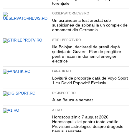
torențiale
OBSERVATORNEWS.RO
Un ucrainean a fost arestat sub
suspiciunea de spionaj la un complex de
armament din Germania
STIRILEPROTV.RO
Ilie Bolojan, declarații de presă după
ședința de Guvern. Plan de pregătire
pentru riscuri în domeniul energiei
electrice
FANATIK.RO
Lovitură de proporție dată de Voyo Sport
1 cu David Popovici! Exclusiv
DIGISPORT.RO
Juan Bauza a semnat
A1.RO
Horoscop zilnic 7 august 2026.
Horoscopul zilei pentru toate zodiile.
Previziuni astrologice despre dragoste,
bani și sănătate