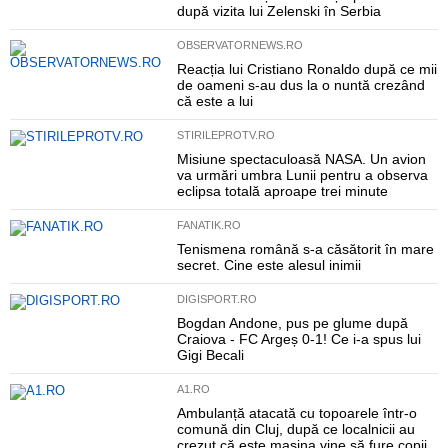
după vizita lui Zelenski în Serbia
OBSERVATORNEWS.RO
Reacția lui Cristiano Ronaldo după ce mii
de oameni s-au dus la o nuntă crezând
că este a lui
STIRILEPROTV.RO
Misiune spectaculoasă NASA. Un avion
va urmări umbra Lunii pentru a observa
eclipsa totală aproape trei minute
FANATIK.RO
Tenismena română s-a căsătorit în mare
secret. Cine este alesul inimii
DIGISPORT.RO
Bogdan Andone, pus pe glume după
Craiova - FC Argeș 0-1! Ce i-a spus lui
Gigi Becali
A1.RO
Ambulanță atacată cu topoarele într-o
comună din Cluj, după ce localnicii au
crezut că este mașina vine să fure copii