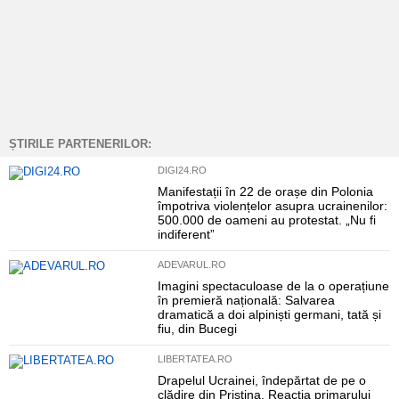
ȘTIRILE PARTENERILOR:
DIGI24.RO
Manifestații în 22 de orașe din Polonia
împotriva violențelor asupra ucrainenilor:
500.000 de oameni au protestat. „Nu fi
indiferent”
ADEVARUL.RO
Imagini spectaculoase de la o operațiune
în premieră națională: Salvarea
dramatică a doi alpiniști germani, tată și
fiu, din Bucegi
LIBERTATEA.RO
Drapelul Ucrainei, îndepărtat de pe o
clădire din Priștina. Reacția primarului