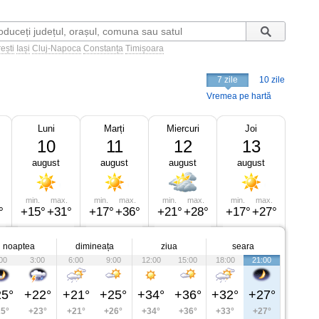
ești
Iași
Cluj-Napoca
Constanța
Timișoara
7 zile
10 zile
Vremea pe hartă
Luni
Marți
Miercuri
Joi
10
11
12
13
august
august
august
august
min.
max.
min.
max.
min.
max.
min.
max.
°
+15°
+31°
+17°
+36°
+21°
+28°
+17°
+27°
noaptea
dimineața
ziua
seara
00
3:00
6:00
9:00
12:00
15:00
18:00
21:00
5°
+22°
+21°
+25°
+34°
+36°
+32°
+27°
5°
+23°
+21°
+26°
+34°
+36°
+33°
+27°