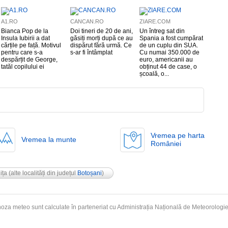
A1.RO
CANCAN.RO
ZIARE.COM
Bianca Pop de la
Doi tineri de 20 de ani,
Un întreg sat din
Insula Iubirii a dat
găsiți morți după ce au
Spania a fost cumpărat
cărțile pe față. Motivul
dispărut fără urmă. Ce
de un cuplu din SUA.
pentru care s-a
s-ar fi întâmplat
Cu numai 350.000 de
despărțit de George,
euro, americanii au
tatăl copilului ei
obținut 44 de case, o
școală, o...
Vremea pe harta
Vremea la munte
României
ița
(alte localități din județul
Botoșani
)
oza meteo sunt calculate în parteneriat cu Administrația Națională de
Meteorologi