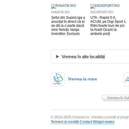
FANATIK.RO
DIGISPORT.RO
Șeful din SuperLiga a
UTA - Rapid 0-0,
anunțat în direct că el
ACUM, pe Digi Sport 1.
se dă la o parte dacă
Ritm foarte bun de joc
vine Neluțu Varga
la Arad! Ocazii la
investitor. Exclusiv
ambele porți
Vremea în alte localități
Vremea la mare
Vremea în Sul
© 2016-2026
Celsium.ro
. Vremea curentă și progn
Termeni și condiții
Contact
Widget meteo