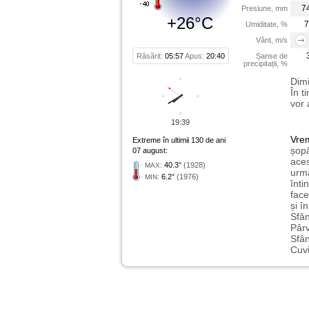
7
Presiune, mm
+26°C
7
Umiditate, %
Vânt, m/s
Răsărit:
05:57
Apus:
20:40
Șanse de
precipitații, %
Dimi
În t
vor 
19:39
Vre
Extreme în ultimii 130 de ani
șopâ
07 august:
aces
:
40.3°
(1928)
MAX
urmă
:
6.2°
(1976)
MIN
înti
face
și î
Sfân
Pârv
Sfân
Cuvi