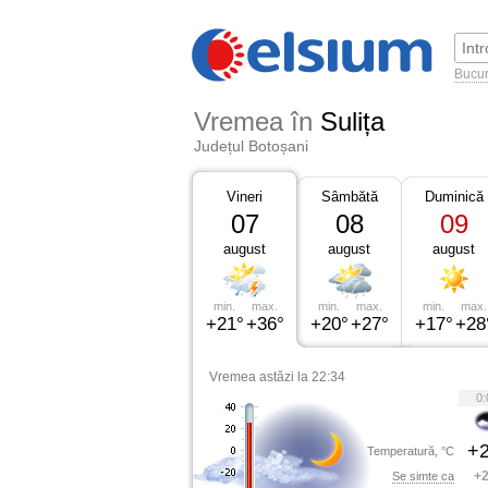
Bucur
Vremea în
Sulița
Județul Botoșani
Vineri
Sâmbătă
Duminică
07
08
09
august
august
august
min.
max.
min.
max.
min.
max.
+21°
+36°
+20°
+27°
+17°
+28
Vremea astăzi la 22:34
0:
+2
Temperatură, °C
+2
Se simte ca