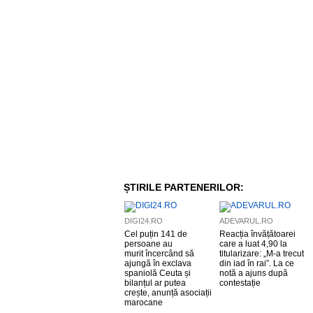
ȘTIRILE PARTENERILOR:
DIGI24.RO
ADEVARUL.RO
Cel puțin 141 de
Reacția învățătoarei
persoane au
care a luat 4,90 la
murit încercând să
titularizare: „M-a trecut
ajungă în exclava
din iad în rai”. La ce
spaniolă Ceuta și
notă a ajuns după
bilanțul ar putea
contestație
crește, anunță asociații
marocane