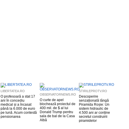
LIBERTATEA.RO
STIRILEPROTV.RO
OBSERVATORNEWS.RO
O profesoară a stat 17
Descoperire
O curte de apel
ani în concediu
senzațională lângă
blochează proiectul de
medical și a încasat
Piramida Roșie: Un
400 mil. de $ al lui
până la 6.000 de euro
sistem hidraulic de
Donald Trump pentru
pe lună. Acum contestă
4.500 ani ar conține
sala de bal de la Casa
pensionarea
secretul construirii
Albă
piramidelor