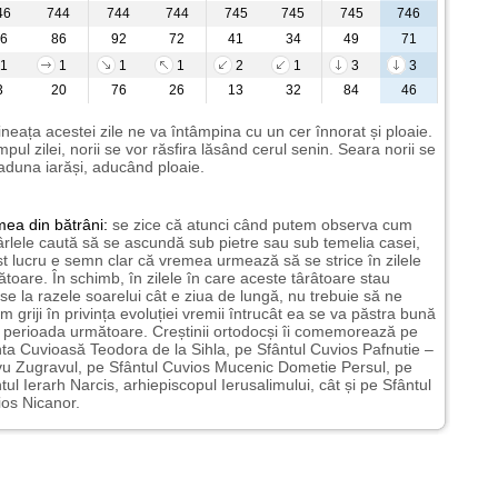
46
744
744
744
745
745
745
746
6
86
92
72
41
34
49
71
1
1
1
1
2
1
3
3
3
20
76
26
13
32
84
46
neața acestei zile ne va întâmpina cu un cer înnorat și ploaie.
impul zilei, norii se vor răsfira lăsând cerul senin. Seara norii se
aduna iarăși, aducând ploaie.
mea
din bătrâni:
se zice că atunci când putem observa cum
rlele caută să se ascundă sub pietre sau sub temelia casei,
t lucru e semn clar că vremea urmează să se strice în zilele
toare. În schimb, în zilele în care aceste târâtoare stau
nse la razele soarelui cât e ziua de lungă, nu trebuie să ne
m griji în privința evoluției vremii întrucât ea se va păstra bună
n perioada următoare. Creștinii ortodocși îi comemorează pe
ta Cuvioasă Teodora de la Sihla, pe Sfântul Cuvios Pafnutie –
u Zugravul, pe Sfântul Cuvios Mucenic Dometie Persul, pe
tul Ierarh Narcis, arhiepiscopul Ierusalimului, cât și pe Sfântul
os Nicanor.